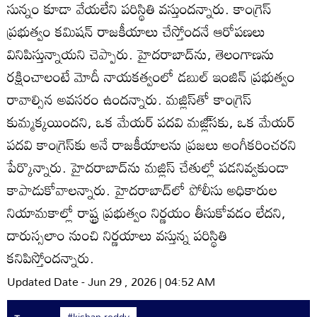
సున్నం కూడా వేయలేని పరిస్థితి వస్తుందన్నారు. కాంగ్రెస్‌
ప్రభుత్వం కమిషన్‌ రాజకీయాలు చేస్తోందనే ఆరోపణలు
వినిపిస్తున్నాయని చెప్పారు. హైదరాబాద్‌ను, తెలంగాణను
రక్షించాలంటే మోదీ నాయకత్వంలో డబుల్‌ ఇంజిన్‌ ప్రభుత్వం
రావాల్సిన అవసరం ఉందన్నారు. మజ్లిస్‌తో కాంగ్రెస్‌
కుమ్మక్కయిందని, ఒక మేయర్‌ పదవి మజ్లి్‌సకు, ఒక మేయర్‌
పదవి కాంగ్రెస్‌కు అనే రాజకీయాలను ప్రజలు అంగీకరించరని
పేర్కొన్నారు. హైదరాబాద్‌ను మజ్లిస్‌ చేతుల్లో పడనివ్వకుండా
కాపాడుకోవాలన్నారు. హైదరాబాద్‌లో పోలీసు అధికారుల
నియామకాల్లో రాష్ట్ర ప్రభుత్వం నిర్ణయం తీసుకోవడం లేదని,
దారుస్సలాం నుంచి నిర్ణయాలు వస్తున్న పరిస్థితి
కనిపిస్తోందన్నారు.
Updated Date - Jun 29 , 2026 | 04:52 AM
#kishan reddy