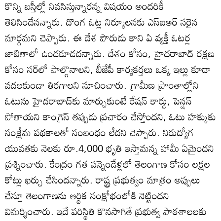
కొన్ని బస్తీల్లో నివసిస్తున్నారన్న విషయం అందరికీ
తెలిసిందేనన్నారు. దొంగ ఓట్ల నిర్మూలనకు ఎస్‌ఐఆర్‌ సరైన
మార్గమని చెప్పారు. ఈ దేశ పౌరుడు కాని ఏ వ్యక్తీ ఓటర్ల
జాబితాలో ఉండకూడదన్నారు. దేశం కోసం, హైదరాబాద్‌ రక్షణ
కోసం సర్‌లో పాల్గొనాలని, బీజేపీ కార్యకర్తలు ఒక్క ఇల్లు కూడా
వదలకుండా తిరగాలని సూచించారు. గ్రామీణ ప్రాంతాల్లోని
ఓటును హైదరాబాద్‌కు మార్చుకుంటే రేషన్‌ కార్డు, పెన్షన్‌
పోతాయని కాంగ్రెస్‌ తప్పుడు ప్రచారం చేస్తోందని, ఓటు హక్కుకు
సంక్షేమ పథకాలతో సంబంధం లేదని చెప్పారు. నిరుద్యోగ
యువతకు నెలకు రూ.4,000 భృతి ఇస్తామన్న హామీ ఏమైందని
ప్రశ్నించారు. కేంద్రం గత పన్నెండేళ్లలో తెలంగాణ కోసం లక్షల
కోట్లు ఖర్చు చేసిందన్నారు. రాష్ట్ర ప్రభుత్వం మాత్రం అప్పులు
చేస్తూ తెలంగాణను ఆర్థిక సంక్షోభంలోకి నెట్టిందని
విమర్శించారు. ఇదే పరిస్థితి కొనసాగితే ప్రభుత్వ పాఠశాలలకు