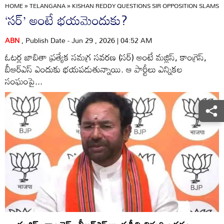
HOME
»
TELANGANA
»
KISHAN REDDY QUESTIONS SIR OPPOSITION SLAMS C
‘సర్‌’ అంటే భయమెందుకు?
ABN
, Publish Date - Jun 29 , 2026 | 04:52 AM
ఓటర్ల జాబితా ప్రత్యేక సమగ్ర సవరణ (సర్‌) అంటే మజ్లిస్‌, కాంగ్రెస్‌,
బీఆర్‌ఎస్‌ ఎందుకు భయపడుతున్నాయి. ఆ పార్టీలు ఎన్నికల
సంఘంపై...