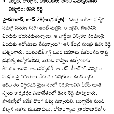
మజ్లిస్‌, కాంగ్రెస్‌, బీఆర్‌ఎస్‌లు ఈసీని విమర్శించడం
విడ్డూరం: కిషన్‌ రెడ్డి
హైదరాబాద్‌, జూన్‌ 28(ఆంధ్రజ్యోతి): ‘ఓ
టర్ల జాబితా ప్రత్యేక
సమగ్ర సవరణ (సర్‌) అంటే మజ్లిస్‌, కాంగ్రెస్‌, బీఆర్‌ఎస్‌
ఎందుకు భయపడుతున్నాయి. ఆ పార్టీలు ఎన్నికల సంఘంపై
ఎందుకు ఆరోపణలు చేస్తున్నాయి?’ అని కేంద్ర మంత్రి కిషన్‌ రెడ్డి
ప్రశ్నించారు. ఇంటింటికీ వెళ్లి ఓటర్ల వివరాలు సేకరించేది రాష్ట్ర
ప్రభుత్వ ఉద్యోగులేనని, బయట రాష్ట్రాల ఉద్యోగులను
తీసుకురాలేదని, అయినప్పటికీ కాంగ్రెస్‌, బీఆర్‌ఎస్‌ ఎన్నికల
సంఘంపై విమర్శలు చేయడం విచిత్రంగా ఉందన్నారు.
ఆదివారం ఎగ్జిబిషన్‌ మైదానంలో నిర్వహించిన బీజేపీ బూత్‌
స్థాయి కార్యకర్తల సమావేశంలో కిషన్‌ రెడ్డి మాట్లాడారు.
పాతబస్తీలో అనేక దొంగ ఓట్లు ఉన్నాయని, బంగ్లాదేశ్‌ నుంచి
వచ్చిన అక్రమ వలసదారులు, రోహింగ్యాలు హైదరాబాద్‌లోని