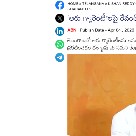
HOME
»
TELANGANA
»
KISHAN REDDY 
GUARANTEES
‘ఆరు గ్యారెంటీ’లపై రేవం
ABN
, Publish Date - Apr 04 , 2026
తెలంగాణలో ఆరు గ్యారెంటీలను అమలు
ప్రకటించడం దశాబ్దపు మోసమని కేంద్