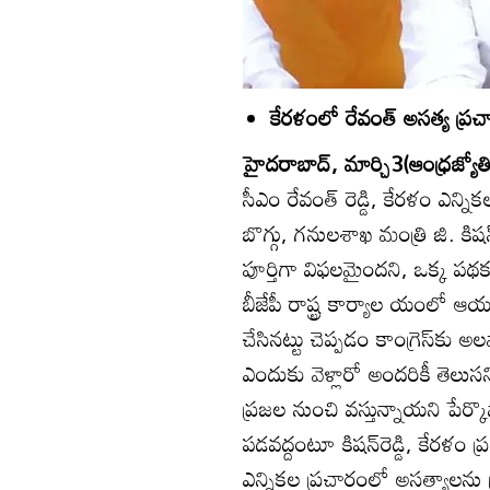
కేరళంలో రేవంత్‌ అసత్య ప్రచారం
హైదరాబాద్‌, మార్చి3(ఆంధ్రజ్యోతి
సీఎం రేవంత్‌ రెడ్డి, కేరళం ఎన్
బొగ్గు, గనులశాఖ మంత్రి జి. కిష
పూర్తిగా విఫలమైందని, ఒక్క ప
బీజేపీ రాష్ట్ర కార్యాల యంల
చేసినట్టు చెప్పడం కాంగ్రెస్‌కు
ఎందుకు వెళ్లారో అందరికీ తెలు
ప్రజల నుంచి వస్తున్నాయని పేర్
పడవద్దంటూ కిషన్‌రెడ్డి, కేరళం
ఎన్నికల ప్రచారంలో అసత్యాలను ప