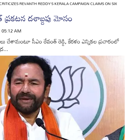
CRITICIZES REVANTH REDDY’S KERALA CAMPAIGN CLAIMS ON SIX
త్‌ ప్రకటన దశాబ్దపు మోసం
 | 05:12 AM
 చేశామంటూ సీఎం రేవంత్‌ రెడ్డి, కేరళం ఎన్నికల ప్రచారంలో
ర...