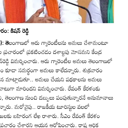
: కిషన్‌ రెడ్డి
): తె
లంగాణలో ఆరు గ్యారెంటీలను అమలు చేశామంటూ
నికల ప్రచారంలో ప్రకటించడం దశాబ్దపు మోసమని కేంద్ర
న్‌రెడ్డి విమర్శించారు. ఆరు గ్యారెంటీల అమలు తెలంగాణలో
థకం కూడా సమర్థంగా అమలు కాలేదన్నారు. శుక్రవారం
ో ఆయన మాట్లాడుతూ.. అమలు చేయని పథకాలను అమలు
 అలవాటుగా మారిందని విమర్శించారు. రేవంత్‌ కేరళంకు
సని, తెలంగాణ నుంచి డబ్బులు పంపుతున్నారనే అనుమానాలు
కొన్నారు. మరోవైపు.. రాజకీయ టూరిస్టుల వలలో
 ప్రజలకు బహిరంగ లేఖ రాశారు. సీఎం రేవంత్‌ కేరళం
్రచారం చేశారని ఆయన ఆరోపించారు. రాష్ట్ర ఆర్థిక