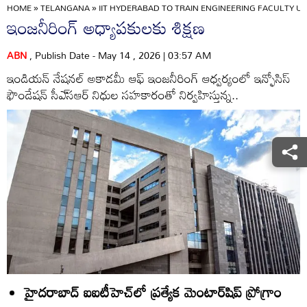
HOME
»
TELANGANA
»
IIT HYDERABAD TO TRAIN ENGINEERING FACULTY 
ఇంజనీరింగ్‌ అధ్యాపకులకు శిక్షణ
ABN
, Publish Date - May 14 , 2026 | 03:57 AM
ఇండియన్‌ నేషనల్‌ అకాడమీ ఆఫ్‌ ఇంజనీరింగ్‌ ఆధ్వర్యంలో ఇన్ఫోసిస్‌
ఫౌండేషన్‌ సీఎ్‌సఆర్‌ నిధుల సహకారంతో నిర్వహిస్తున్న..
హైదరాబాద్‌ ఐఐటీహెచ్‌లో ప్రత్యేక మెంటార్‌షిప్‌ ప్రోగ్రాం