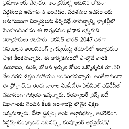
ప్రమాణాలకు చేర్చడం, అధ్యాపకుల్లో ఆధునిక బోధనా
పద్ధతులపై అవగాహన పెంచడం, పరిశ్రమల అవసరాలకు
అనుగుణంగా విద్యార్థులను తీర్చిదిద్దే సామర్థ్యాన్ని ఫ్యాకల్టీలో
పెంపొందించడం ఈ కార్యక్రమం ప్రధాన లక్ష్యమని
నిర్వాహకులు తెలిపారు. వికసిత్‌ భారత్‌-2047 దిశగా
నిపుణులైన ఇంజనీరింగ్‌ గ్రాడ్యుయేట్ల తయారీలో అధ్యాపకుల
పాత్ర కీలకమన్నారు. ఈ కార్యక్రమంలో పాల్గొనే వారికి
ప్రయాణం, వసతి, భోజన ఖర్చుల కోసం ఒక్కొక్కరికి రూ.50
వేల వరకు శిక్షణ సహాయం అందించనున్నారు. అంతేకాకుండా
ఈ ప్రోగ్రామ్‌కు రెండు వారాల ఏఐసీటీఈ ఏటీఏఎల్‌ ఎఫ్‌డీపీతో
సమానంగా గుర్తింపు ఇస్తున్నారు. కంప్యూటర్‌ సైన్స్‌ ఐటీ
విభాగాలకు చెందిన కీలక అంశాలపై లోతైన శిక్షణ
ఇవ్వనున్నారు. డేటా స్ట్రక్చర్స్‌ అండ్‌ అల్గారిథమ్స్‌, ఆపరేటింగ్‌
సిస్టమ్స్‌/కంప్యూటర్‌ నెట్‌వర్క్స్‌, కంప్యూటర్‌ ఆర్గనైజేషన్‌/