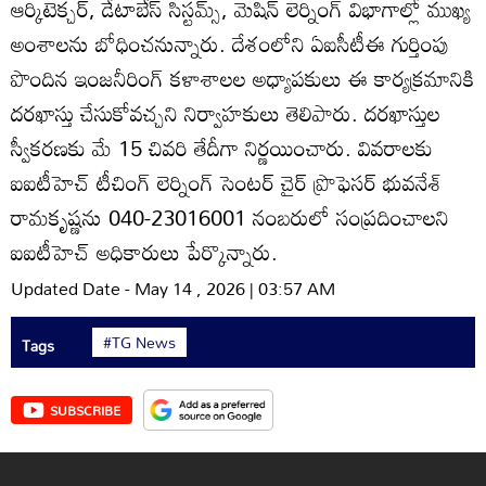
ఆర్కిటెక్చర్‌, డేటాబేస్‌ సిస్టమ్స్‌, మెషిన్‌ లెర్నింగ్‌ విభాగాల్లో ముఖ్య
అంశాలను బోధించనున్నారు. దేశంలోని ఏఐసీటీఈ గుర్తింపు
పొందిన ఇంజనీరింగ్‌ కళాశాలల అధ్యాపకులు ఈ కార్యక్రమానికి
దరఖాస్తు చేసుకోవచ్చని నిర్వాహకులు తెలిపారు. దరఖాస్తుల
స్వీకరణకు మే 15 చివరి తేదీగా నిర్ణయించారు. వివరాలకు
ఐఐటీహెచ్‌ టీచింగ్‌ లెర్నింగ్‌ సెంటర్‌ చైర్‌ ప్రొఫెసర్‌ భువనేశ్‌
రామకృష్ణను 040-23016001 నంబరులో సంప్రదించాలని
ఐఐటీహెచ్‌ అధికారులు పేర్కొన్నారు.
Updated Date - May 14 , 2026 | 03:57 AM
#TG News
Tags
SUBSCRIBE