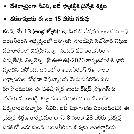
దేశవ్యాప్తంగా సీఎస్‌, ఐటీ ఫ్యాకల్టీకి ప్రత్యేక శిక్షణ
దరఖాస్తులకు ఈ నెల 15 వరకు గడువు
కంది, మే 13 (ఆంధ్రజ్యోతి): ఇండి
యన్‌ నేషనల్‌ అకాడమీ ఆఫ్‌
ఇంజనీరింగ్‌ ఆధ్వర్యంలో ఇన్ఫోసిస్‌ ఫౌండేషన్‌ సీఎ్‌సఆర్‌ నిధుల
సహకారంతో నిర్వహిస్తున్న ‘సెంటర్‌ ఫర్‌ ఇంజనీరింగ్‌
ఎడ్యుకేషన్‌ ఎక్సలెన్స్‌’ (సీఈఈఈ)-2026 కార్యక్రమానికి భారీ
స్పందన వస్తోంది. దేశంలోని ఇంజనీరింగ్‌ కళాశాలల
అధ్యాపకుల బోధనా నైపుణ్యాలను మెరుగుపరిచేందుకు
రూపొందించిన ఈ ప్రతిష్ఠాత్మక మెంటార్‌షిప్‌ ప్రోగ్రామ్‌ను
ఈసారి సంగారెడ్డి జిల్లా కంది పరిధిలోని ఐఐటీహెచ్‌లో
నిర్వహించనున్నారు. సీఎస్‌, ఐటీ విభాగాలకు సంబంధించిన ఈ
ప్రత్యేక శిక్షణ కార్యక్రమం జూన్‌ 8 నుంచి 28 వరకు ప్రత్యక్ష
పద్ధతిలో జరగనుంది. ఇంజనీరింగ్‌ విద్యను అంతర్జాతీయ