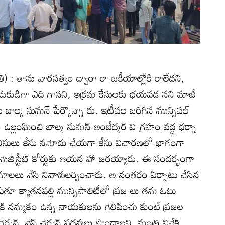
ోతి) : తాను వారసత్వం ద్వారా రా జకీయాల్లోకి రాలేదని,
యకుడిగా ఎది గానని, అక్రమ కేసులకు భయపడ నని మాజీ
్షుడు బాల్క సుమన్‌ పేర్కొన్నా రు. ఇటీవల జరిగిన మున్సిపల్‌
్లంఘించి బాల్క సుమన్‌ అంబేద్కర్‌ వి గ్రహం వద్ద ధర్నా
ీసులు కేసు నమోదు చేయగా కేసు విచారణలో భాగంగా
ెజిస్ర్టేట్‌ కోర్టుకు ఆయన హా జరయ్యారు. ఈ సందర్భంగా
ల మాలలు వేసి నివాళులర్పించారు. అ నంతరం ఏర్పాటు చేసిన
తూ క్యాతనపల్లి మున్సిపాలిటీలో ప్రజ లు తమ ఓటు
ికి నమ్మకం ఉన్న నాయకులను గెలిపించు కుంటే ప్రజల
్మన్‌, వైస్‌ చైర్మన్‌ పదవులు పొందాలని, మంత్రి వివేక్‌