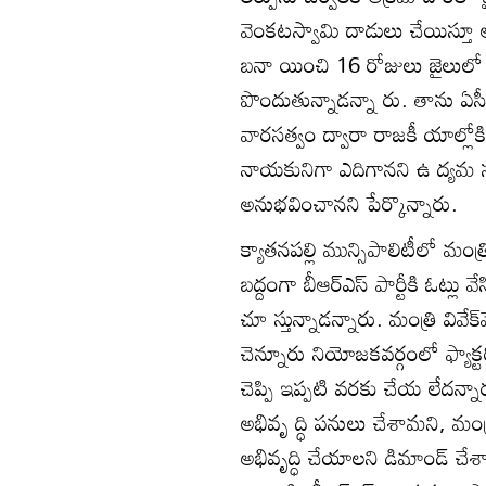
వెంకటస్వామి దాడులు చేయిస్తూ అ
బనా యించి 16 రోజులు జైలులో పె
పొందుతున్నాడన్నా రు. తాను ఏసీ 
వారసత్వం ద్వారా రాజకీ యాల్లోక
నాయకునిగా ఎదిగానని ఉ ద్యమ స
అనుభవించానని పేర్కొన్నారు.
క్యాతనపల్లి మున్సిపాలిటీలో మంత్
బద్దంగా బీఆర్‌ఎస్‌ పార్టీకి ఓట్లు వ
చూ స్తున్నాడన్నారు. మంత్రి వి
చెన్నూరు నియోజకవర్గంలో ఫ్యాక్టర
చెప్పి ఇప్పటి వరకు చేయ లేదన్నా
అభివృ ద్ధి పనులు చేశామని, మంత్
అభివృద్ధి చేయాలని డిమాండ్‌ చేశ