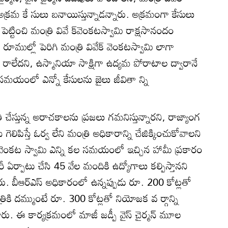
క్రమ కే సులు బనాయిస్తున్నాడన్నారు. అక్రమంగా కేసులు
ట్టించి మంత్రి వివే క్‌వెంకటస్వామి రాక్షసానందం
రూముల్లో పెరిగి మంత్రి వివేక్‌ వెంకటస్వామి లాగా
ి రాలేదని, ఉస్మానియా సాక్షిగా ఉద్యమ పోరాటాల ద్వారానే
మయంలో ఎన్నో కేసులను జైలు జీవితా న్ని
రి చేస్తున్న అరాచకాలను ప్రజలు గమనిస్తున్నారని, రాజ్యాంగ
ేసి గెలిపిస్తే ఓర్వ లేని మంత్రి అధికారాన్ని చేజిక్కించుకోవాలని
వేక్‌వెంకట స్వామి ఎన్ని కల సమయంలో ఇచ్చిన హామీ ప్రకారం
ీ ఏర్పాటు చేసి 45 వేల మందికి ఉద్యోగాలు కల్పిస్తానని
రు. బీఆర్‌ఎస్‌ అధికారంలో ఉన్నప్పుడు రూ. 200 కోట్లతో
రికి దమ్ముంటే రూ. 300 కోట్లతో నియోజక వ ర్గాన్ని
ారు. ఈ కార్యక్రమంలో మాజీ జడ్పీ వైస్‌ చైర్మన్‌ మూల