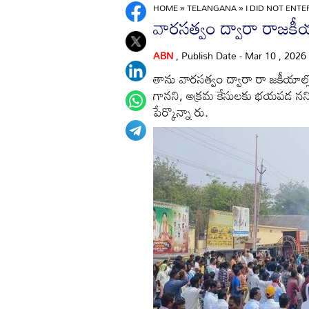
HOME
»
TELANGANA
»
I DID NOT ENT
వారసత్వం ద్వారా రాజకీయ
ABN
, Publish Date - Mar 10 , 2026
తాను వారసత్వం ద్వారా రా జకీయాల్
గానని, అక్రమ కేసులకు భయపడ నని మాజీ
పేర్కొన్నా రు.