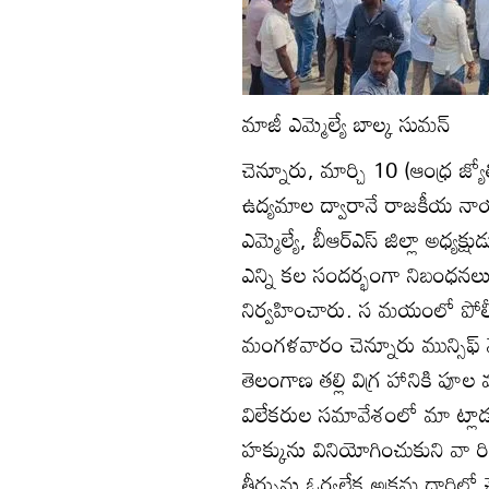
మాజీ ఎమ్మెల్యే బాల్క సుమన్‌
చెన్నూరు, మార్చి 10 (ఆంధ్ర జ్య
ఉద్యమాల ద్వారానే రాజకీయ నా
ఎమ్మెల్యే, బీఆర్‌ఎస్‌ జిల్లా అధ్యక
ఎన్ని కల సందర్భంగా నిబంధనలు ఉల
నిర్వహించారు. స మయంలో పోల
మంగళవారం చెన్నూరు మున్సిఫ్‌ మ
తెలంగాణ తల్లి విగ్ర హానికి పూ
విలేకరుల సమావేశంలో మా ట్లాడు
హక్కును వినియోగించుకుని వా ర
తీర్పును ఓర్వలేక అక్రమ దారిలో చైర