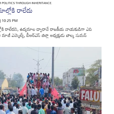
ER POLITICS THROUGH INHERITANCE.
ాల్లోకి రాలేదు
 | 10:25 PM
లోకి రాలేదని, ఉద్యమాల ద్వారానే రాజకీయ నాయకుడిగా ఎది
 ఎమ్మెల్యే, బీఆర్‌ఎస్‌ జిల్లా అధ్యక్షుడు బాల్క సుమన్‌