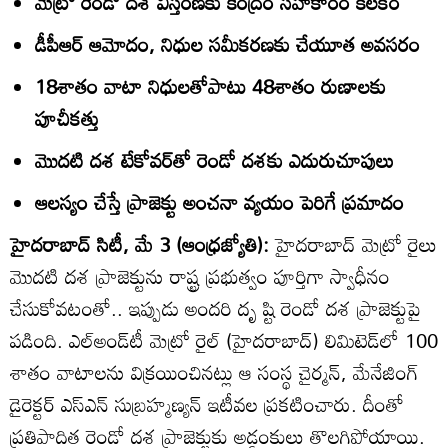
మెట్రో రెండో దశ విస్తరణకు కేంద్రం సహకారం కీలకం
డీపీఆర్‌ ఆమోదం, నిధుల సమీకరణకు చేయూత అవసరం
18శాతం వాటా నిధులతోపాటు 48శాతం రుణాలకు
పూచీకత్తు
మొదటి దశ టేకోవర్‌తో రెండో దశకు ఎదురుచూపులు
ఆలస్యం చేస్తే ప్రాజెక్టు అంచనా వ్యయం పెరిగే ప్రమాదం
హైదరాబాద్‌ సిటీ, మే 3 (ఆంధ్రజ్యోతి):
హైదరాబాద్‌ మెట్రో రైలు
మొదటి దశ ప్రాజెక్టును రాష్ట్ర ప్రభుత్వం పూర్తిగా స్వాధీనం
చేసుకోవటంతో.. ఇప్పుడు అందరి దృ ష్టి రెండో దశ ప్రాజెక్టుపై
పడింది. ఎల్‌అండ్‌టీ మెట్రో రైల్‌ (హైదరాబాద్‌) లిమిటెడ్‌లో 100
శాతం వాటాలను విక్రయించినట్లు ఆ సంస్థ చైర్మన్‌, మేనేజింగ్‌
డైరెక్టర్‌ ఎస్‌ఎన్‌ సుబ్రహ్మణ్యన్‌ ఇటీవల ప్రకటించారు. దీంతో
ప్రతిపాదిత రెండో దశ ప్రాజెక్టుకు అడ్డంకులు తొలగిపోయాయి.