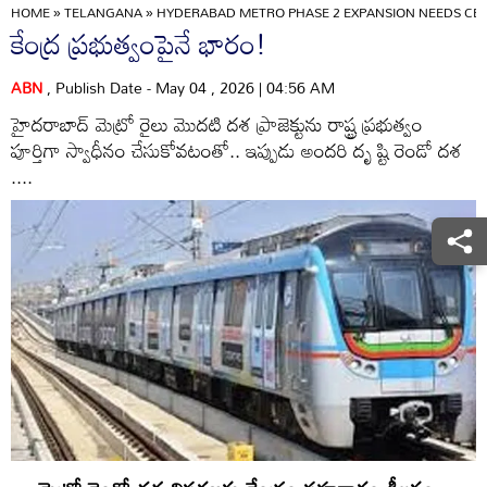
HOME
»
TELANGANA
»
HYDERABAD METRO PHASE 2 EXPANSION NEEDS CE
కేంద్ర ప్రభుత్వంపైనే భారం!
ABN
, Publish Date - May 04 , 2026 | 04:56 AM
హైదరాబాద్‌ మెట్రో రైలు మొదటి దశ ప్రాజెక్టును రాష్ట్ర ప్రభుత్వం
పూర్తిగా స్వాధీనం చేసుకోవటంతో.. ఇప్పుడు అందరి దృ ష్టి రెండో దశ
....