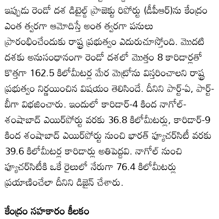
ఇప్పుడు రెండో దశ డిటైల్డ్‌ ప్రాజెక్టు రిపోర్టు (డీపీఆర్‌)ను కేంద్రం
ఎంత త్వరగా ఆమోదిస్తే అంత త్వరగా పనులు
ప్రారంభించేందుకు రాష్ట్ర ప్రభుత్వం ఎదురుచూస్తోంది. మొదటి
దశకు అనుసంధానంగా రెండో దశలో మొత్తం 8 కారిడార్లతో
కొత్తగా 162.5 కిలోమీటర్ల మేర మెట్రోను విస్తరించాలని రాష్ట్ర
ప్రభుత్వం నిర్ణయించిన విషయం తెలిసిందే. దీనిని పార్ట్‌-ఏ, పార్ట్‌-
బీగా విభజించారు. ఇందులో కారిడార్‌-4 కింద నాగోల్‌-
శంషాబాద్‌ ఎయిర్‌పోర్టు వరకు 36.8 కిలోమీటర్లు, కారిడార్‌-9
కింద శంషాబాద్‌ ఎయిర్‌పోర్టు నుంచి భారత్‌ ఫ్యూచర్‌సిటీ వరకు
39.6 కిలోమీటర్ల కారిడార్లు అతిపెద్దవి. నాగోల్‌ నుంచి
ఫ్యూచర్‌సిటీకి ఒకే రైలులో నేరుగా 76.4 కిలోమీటర్లు
ప్రయాణించేలా దీనిని డిజైన్‌ చేశారు.
కేంద్రం సహకారం కీలకం