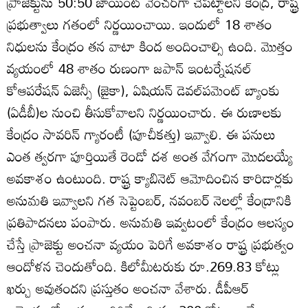
ప్రాజెక్టును 50:50 జాయింట్‌ వెంచర్‌గా చేపట్టాలని కేంద్ర, రాష్ట్ర
ప్రభుత్వాలు గతంలో నిర్ణయించాయి. ఇందులో 18 శాతం
నిధులను కేంద్రం తన వాటా కింద అందించాల్సి ఉంది. మొత్తం
వ్యయంలో 48 శాతం రుణంగా జపాన్‌ ఇంటర్నేషనల్‌
కోఆపరేషన్‌ ఏజెన్సీ (జైకా), ఏషియన్‌ డెవల్‌పమెంట్‌ బ్యాంకు
(ఏడీబీ)ల నుంచి తీసుకోవాలని నిర్ణయించారు. ఈ రుణాలకు
కేంద్రం సావరిన్‌ గ్యారంటీ (పూచీకత్తు) ఇవ్వాలి. ఈ పనులు
ఎంత త్వరగా పూర్తియితే రెండో దశ అంత వేగంగా మొదలయ్యే
అవకాశం ఉంటుంది. రాష్ట్ర క్యాబినెట్‌ ఆమోదించిన కారిడార్లకు
అనుమతి ఇవ్వాలని గత సెప్టెంబర్‌, నవంబర్‌ నెలల్లో కేంద్రానికి
ప్రతిపాదనలు పంపారు. అనుమతి ఇవ్వటంలో కేంద్రం ఆలస్యం
చేస్తే ప్రాజెక్టు అంచనా వ్యయం పెరిగే అవకాశం రాష్ట్ర ప్రభుత్వం
ఆందోళన చెందుతోంది. కిలోమీటరుకు రూ.269.83 కోట్లు
ఖర్చు అవుతందని ప్రస్తుతం అంచనా వేశారు. డీపీఆర్‌