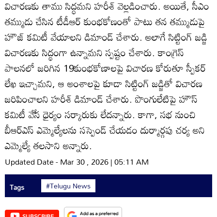
విచారణకు తాము సిద్ధమని హరీశ్‌ వెల్లడించారు. అయితే, సీఎం
తమ్ముడు చేసిన టీడీఆర్‌ కుంభకోణంతో పాటు తన తమ్ముడుపై
హౌజ్‌ కమిటీ వేయాలని డిమాండ్‌ చేశారు. అలాగే సిట్టింగ్‌ జడ్జి
విచారణకు సిద్థంగా ఉన్నామని స్పష్టం చేశారు. కాంగ్రెస్‌
పాలనలో జరిగిన 19కుంభకోణాలపై విచారణ కోరుతూ స్పీకర్‌
లేఖ ఇచ్చామని, ఆ అంశాలపై కూడా సిట్టింగ్‌ జడ్జితో విచారణ
జరిపించాలని హరీశ్‌ డిమాండ్‌ చేశారు. పొంగులేటిపై హౌస్‌
కమిటీ వేేస ధైర్యం సర్కారుకు లేదన్నారు. కాగా, సభ నుంచి
బీఆర్‌ఎస్‌ ఎమ్మెల్యేలను సస్పెండ్‌ చేయడం దుర్మార్గపు చర్య అని
ఎమ్మెల్యే తలసాని అన్నారు.
Updated Date - Mar 30 , 2026 | 05:11 AM
#Telugu News
Tags
SUBSCRIBE