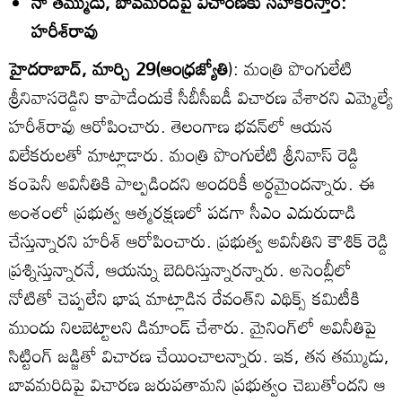
నా తమ్ముడు, బావమరిదిపై విచారణకు సహకరిస్తాం:
హరీశ్‌రావు
హైదరాబాద్‌, మార్చి 29(ఆంధ్రజ్యోతి
): మంత్రి పొంగులేటి
శ్రీనివాసరెడ్డిని కాపాడేందుకే సీబీసీఐడీ విచారణ వేశారని ఎమ్మెల్యే
హరీశ్‌రావు ఆరోపించారు. తెలంగాణ భవన్‌లో ఆయన
విలేకరులతో మాట్లాడారు. మంత్రి పొంగులేటి శ్రీనివాస్‌ రెడ్డి
కంపెనీ అవినీతికి పాల్పడిందని అందరికీ అర్థమైందన్నారు. ఈ
అంశంలో ప్రభుత్వ ఆత్మరక్షణలో పడగా సీఎం ఎదురుదాడి
చేస్తున్నారని హరీశ్‌ ఆరోపించారు. ప్రభుత్వ అవినీతిని కౌశిక్‌ రెడ్డి
ప్రశ్నిస్తున్నారనే, ఆయన్ను బెదిరిస్తున్నారన్నారు. అసెంబ్లీలో
నోటితో చెప్పలేని భాష మాట్లాడిన రేవంత్‌ని ఎథిక్స్‌ కమిటీకి
ముందు నిలబెట్టాలని డిమాండ్‌ చేశారు. మైనింగ్‌లో అవినీతిపై
సిట్టింగ్‌ జడ్జితో విచారణ చేయించాలన్నారు. ఇక, తన తమ్ముడు,
బావమరిదిపై విచారణ జరుపతామని ప్రభుత్వం చెబుతోందని ఆ