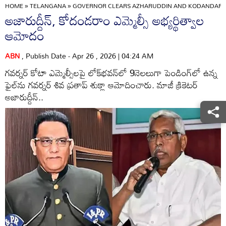
HOME
»
TELANGANA
»
GOVERNOR CLEARS AZHARUDDIN AND KODANDARAM
అజారుద్దీన్‌, కోదండరాం ఎమ్మెల్సీ అభ్యర్థిత్వాల
ఆమోదం
ABN
, Publish Date - Apr 26 , 2026 | 04:24 AM
గవర్నర్‌ కోటా ఎమ్మెల్సీలపై లోక్‌భవన్‌లో 9నెలలుగా పెండింగ్‌లో ఉన్న
ఫైల్‌ను గవర్నర్‌ శివ ప్రతాప్‌ శుక్లా ఆమోదించారు. మాజీ క్రికెటర్‌
అజారుద్దీన్‌..