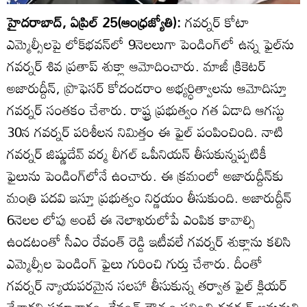
హైదరాబాద్‌, ఏప్రిల్‌ 25(ఆంధ్రజ్యోతి):
గవర్నర్‌ కోటా
ఎమ్మెల్సీలపై లోక్‌భవన్‌లో 9నెలలుగా పెండింగ్‌లో ఉన్న ఫైల్‌ను
గవర్నర్‌ శివ ప్రతాప్‌ శుక్లా ఆమోదించారు. మాజీ క్రికెటర్‌
అజారుద్దీన్‌, ప్రొఫెసర్‌ కోదండరాం అభ్యర్ధిత్వాలను ఆమోదిస్తూ
గవర్నర్‌ సంతకం చేశారు. రాష్ట్ర ప్రభుత్వం గత ఏడాది ఆగస్టు
30న గవర్నర్‌ పరిశీలన నిమిత్తం ఈ ఫైల్‌ పంపించింది. నాటి
గవర్నర్‌ జిష్ణుదేవ్‌ వర్మ లీగల్‌ ఒపీనియన్‌ తీసుకున్నప్పటికీ
ఫైలును పెండింగ్‌లోనే ఉంచారు. ఈ క్రమంలో అజారుద్దీన్‌కు
మంత్రి పదవి ఇస్తూ ప్రభుత్వం నిర్ణయం తీసుకుంది. అజారుద్దీన్‌
6నెలల లోపు అంటే ఈ నెలాఖరులోపే ఎంపిక కావాల్సి
ఉండటంతో సీఎం రేవంత్‌ రెడ్డి ఇటీవలే గవర్నర్‌ శుక్లాను కలిసి
ఎమ్మెల్సీల పెండింగ్‌ ఫైలు గురించి గుర్తు చేశారు. దీంతో
గవర్నర్‌ న్యాయపరమైన సలహా తీసుకున్న తర్వాత ఫైల్‌ క్లియర్‌