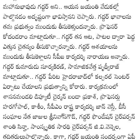
మహానుభావుడు గద్దర్‌ అని.. ఆయన జయంతి వేడుకల్లో
పాల్గొనడం అదృష్టంగా భావిస్తానని చెప్పారు. గద్దర్‌ భావాలను
తమ ప్రభుత్వం ముందుకు తీసుకెళ్తుందన్నారు. ప్రొఫెసర్‌
కోదండరాం మాట్లాడుతూ.. గద్దర్‌ తన ఆట, పాటల ద్వారా పెద్ద
ఎత్తున చైతన్యం తీసుకొచ్చారన్నారు. గద్దర్‌ ఆశయాలను
ముందుకు తీసుకెళ్లాలని సీపీఐ కార్యదర్శి నారాయణ అన్నారు.
గద్దర్‌ కుమారుడు సూర్యకిరణ్‌, సామాజికవేత్త పృథ్వీరాజ్‌
మాట్లాడుతూ.. గద్దర్‌ పేరిట హైదరాబాద్‌లో కల్చరల్‌ సెంటర్‌
ఏర్పాటు చేయాలని ప్రభుత్వాన్ని కోరారు. కార్యక్రమంలో
శాసనమండలి డిప్యూటీ చైర్మన్‌ బండా ప్రకాశ్‌, ప్రొఫెసర్లు
హరగోపాల్‌, కాశీం, సీపీఎం రాష్ట్ర కార్యదర్శి జాన్‌ వెస్లీ, బీసీ
సంఘాల నేత జాజుల శ్రీనివా్‌సగౌడ్‌, గద్దర్‌ ఫౌండేషన్‌ చైర్‌పర్సన్‌
శాంతి సిన్హా, సాంస్కృతిక సారథి చైర్‌పర్సన్‌ జి.వి.వెన్నెల,
తదితరులుపాల్గొన్నారు. కాగా, గద్దర్‌ జయంతి సందర్భంగా ఏపీ