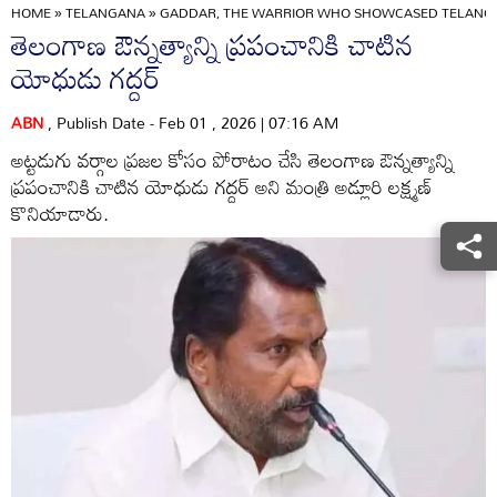
HOME
»
TELANGANA
»
GADDAR, THE WARRIOR WHO SHOWCASED TELANGA
తెలంగాణ ఔన్నత్యాన్ని ప్రపంచానికి చాటిన
యోధుడు గద్దర్‌
ABN
, Publish Date - Feb 01 , 2026 | 07:16 AM
అట్టడుగు వర్గాల ప్రజల కోసం పోరాటం చేసి తెలంగాణ ఔన్నత్యాన్ని
ప్రపంచానికి చాటిన యోధుడు గద్దర్‌ అని మంత్రి అడ్లూరి లక్ష్మణ్‌
కొనియాడారు.