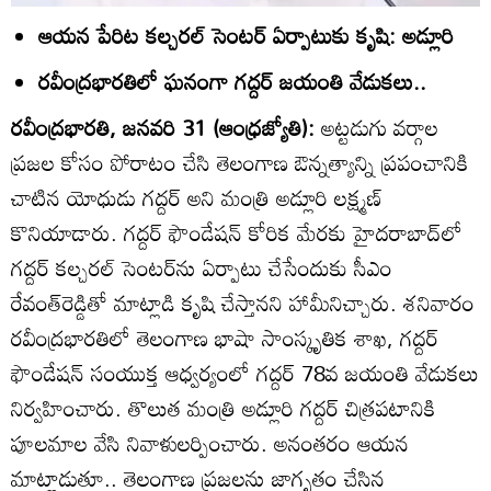
ఆయన పేరిట కల్చరల్‌ సెంటర్‌ ఏర్పాటుకు కృషి: అడ్లూరి
రవీంద్రభారతిలో ఘనంగా గద్దర్‌ జయంతి వేడుకలు..
రవీంద్రభారతి, జనవరి 31 (ఆంధ్రజ్యోతి):
అట్టడుగు వర్గాల
ప్రజల కోసం పోరాటం చేసి తెలంగాణ ఔన్నత్యాన్ని ప్రపంచానికి
చాటిన యోధుడు గద్దర్‌ అని మంత్రి అడ్లూరి లక్ష్మణ్‌
కొనియాడారు. గద్దర్‌ ఫౌండేషన్‌ కోరిక మేరకు హైదరాబాద్‌లో
గద్దర్‌ కల్చరల్‌ సెంటర్‌ను ఏర్పాటు చేసేందుకు సీఎం
రేవంత్‌రెడ్డితో మాట్లాడి కృషి చేస్తానని హామీనిచ్చారు. శనివారం
రవీంద్రభారతిలో తెలంగాణ భాషా సాంస్కృతిక శాఖ, గద్దర్‌
ఫౌండేషన్‌ సంయుక్త ఆధ్వర్యంలో గద్దర్‌ 78వ జయంతి వేడుకలు
నిర్వహించారు. తొలుత మంత్రి అడ్లూరి గద్దర్‌ చిత్రపటానికి
పూలమాల వేసి నివాళులర్పించారు. అనంతరం ఆయన
మాట్లాడుతూ.. తెలంగాణ ప్రజలను జాగృతం చేసిన