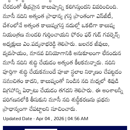
చేరడంతో తీవ్రమైన కాలుష్యాన్ని కలిగిస్తుందని వివరించింది.
మూసీ నదిని అత్యంత ప్రాధాన్య గ్రస్త ప్రాంతంగా ఎన్‌జీటీ,
దేశంలోనే అత్యంత కాలుష్యగ్రస్త నదుల్లో ఒకటిగా కాలుష్య
నియంత్రణ మండలి గుర్తించాయని ఫోరం ఫర్‌ గుడ్‌ గవర్నెన్స్‌
అధ్యక్షులు ఎం.పద్మనాభరెడ్డి తెలిపారు. జలచర జీవులు,
వ్యవసాయం, మానవ వినియోగానికి అనుకూలంగా లేనందున
మూసీ నదిని శుద్ధి చేయడం అత్యంత కీలకమన్నారు. నదిని
పూర్తిగా శుద్ధి చేయకముందే పూజా స్థలాల నిర్మాణం చేపట్టడం
సముచితం కాదని, కాలుష్యంతో నిండిన నది మధ్యలో శివుడి
విగ్రహాన్ని ఏర్పాటు చేయడం తగదని తెలిపారు. ఈ అంశాలన్నీ
పరిగణనలోకి తీసుకుని మూసీ నది శుద్ధీకరణను ప్రథమ
ప్రాధాన్యంగా చేపట్టాలని సూచించారు.
Updated Date - Apr 04 , 2026 | 04:56 AM