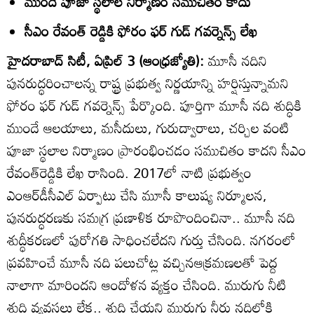
ముందే పూజా స్థలాల నిర్మాణం సముచితం కాదు
సీఎం రేవంత్‌ రెడ్డికి ఫోరం ఫర్‌ గుడ్‌ గవర్నెన్స్‌ లేఖ
హైదరాబాద్‌ సిటీ, ఏప్రిల్‌ 3 (ఆంధ్రజ్యోతి):
మూసీ నదిని
పునరుద్ధరించాలన్న రాష్ట్ర ప్రభుత్వ నిర్ణయాన్ని హర్షిస్తున్నామని
ఫోరం ఫర్‌ గుడ్‌ గవర్నెన్స్‌ పేర్కొంది. పూర్తిగా మూసీ నది శుద్ధికి
ముందే ఆలయాలు, మసీదులు, గురుద్వారాలు, చర్చిల వంటి
పూజా స్థలాల నిర్మాణం ప్రారంభించడం సముచితం కాదని సీఎం
రేవంత్‌రెడ్డికి లేఖ రాసింది. 2017లో నాటి ప్రభుత్వం
ఎంఆర్‌డీసీఎల్‌ ఏర్పాటు చేసి మూసీ కాలుష్య నిర్మూలన,
పునరుద్ధరణకు సమగ్ర ప్రణాళిక రూపొందించినా.. మూసీ నది
శుద్ధీకరణలో పురోగతి సాధించలేదని గుర్తు చేసింది. నగరంలో
ప్రవహించే మూసీ నది పలుచోట్ల వచ్చినఆక్రమణలతో పెద్ద
నాలాగా మారిందని ఆందోళన వ్యక్తం చేసింది. మురుగు నీటి
శుద్ధి వ్యవస్థలు లేక.. శుద్ధి చేయని మురుగు నీరు నదిలోకి