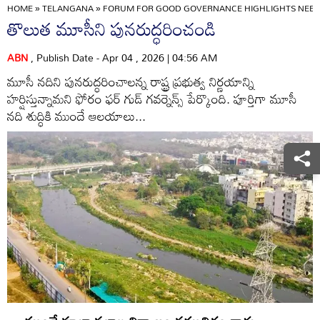
HOME
»
TELANGANA
»
FORUM FOR GOOD GOVERNANCE HIGHLIGHTS NEED 
తొలుత మూసీని పునరుద్ధరించండి
ABN
, Publish Date - Apr 04 , 2026 | 04:56 AM
మూసీ నదిని పునరుద్ధరించాలన్న రాష్ట్ర ప్రభుత్వ నిర్ణయాన్ని
హర్షిస్తున్నామని ఫోరం ఫర్‌ గుడ్‌ గవర్నెన్స్‌ పేర్కొంది. పూర్తిగా మూసీ
నది శుద్ధికి ముందే ఆలయాలు...