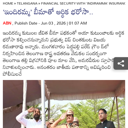
HOME
»
TELANGANA
»
FINANCIAL SECURITY WITH 'INDIRAMMA' INSURANCE
‘ఇందిరమ్మ’ బీమాతో ఆర్థిక భరోసా..
ABN
, Publish Date - Jun 03 , 2026 | 01:07 AM
ఇందిరమ్మ కుటుంబ జీవిత బీమా పథకంతో ఆయా కుటుంబాలకు ఆర్థిక
భరోసా కల్పించనున్నామని ప్రభుత్వ విప్‌ చింతకుంట విజయ
రమణారావు అన్నారు. మంగళవారం పెద్దపల్లి పరేడ్‌ గ్రౌం డ్‌లో
నిర్వహించిన తెలంగాణ రాష్ట్ర అవతరణ వేడుకల సందర్భంగా
తెలంగాణ తల్లి విగ్రహానికి పూల మాల వేసి, అమరవీరుల స్తూపానికి
నివాళులర్పించారు. అనంతరం జాతీయ పతాకాన్ని ఆవిష్కరించి
పోలీసులచే