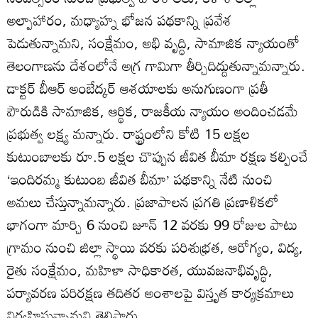
అల్పాహారం, మధ్యాహ్న భోజన పథకాన్ని ప్రవేశ
పెడుతున్నామని, సంక్షేమం, అభి వృద్ధి, సామాజిక న్యాయంతో
తెలంగాణను దేశంలోనే అగ్ర గామిగా తీర్చిదిద్దుతున్నామన్నారు.
డాక్టర్‌ బీఆర్‌ అంబేద్కర్‌ ఆశయాలకు అనుగుణంగా ప్రతీ
పౌరుడికి సామాజిక, ఆర్థిక, రాజకీయ న్యాయం అందించడమే
ప్రభుత్వ లక్ష్య మన్నారు. రాష్ట్రంలోని కోటి 15 లక్షల
కుటుంబాలకు రూ.5 లక్షల చొప్పున జీవిత బీమా రక్షణ కల్పించే
‘ఇందిరమ్మ కుటుంబ జీవిత బీమా’ పథకాన్ని నేటి నుంచి
అమలు చేస్తున్నామన్నారు. ప్రజాపాలన ప్రగతి ప్రణాళికలో
భాగంగా మార్చి 6 నుంచి జూన్‌ 12 వరకు 99 రోజుల పాటు
గ్రామం నుంచి జిల్లా స్థాయి వరకు పరిశుభ్రత, ఆరోగ్యం, విద్య,
రైతు సంక్షేమం, మహిళా సాధికారత, యువజనాభివృద్ధి,
పర్యావరణ పరిరక్షణ తదితర అంశాలపై విస్తృత కార్యక్రమాలు
నిర్వహిస్తున్నామని తెలిపారు.