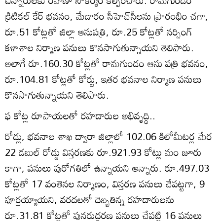
చిన్నారులకు రవాణా సౌకర్యం కల్పించారు. రామగుండం
క్రిటికల్‌ కేర్‌ భవనం, మేడారం సీహెచ్‌సీలను ప్రారంభిం చగా,
రూ.51 కోట్లతో జిల్లా ఆసుపత్రి, రూ.25 కోట్లతో నర్సింగ్‌
కళాశాల నిర్మాణ పనులు కొనసాగుతున్నాయని తెలిపారు.
అలాగే రూ.160.30 కోట్లతో రామగుండం ఆసు పత్రి భవనం,
రూ.104.81 కోట్లతో కోర్టు, ఇతర భవనాల నిర్మాణ పనులు
కొనసాగుతున్నాయని తెలిపారు.
ఫ కోట్ల రూపాయలతో రహదారుల అభివృద్ధి..
రోడ్లు, భవనాల శాఖ ద్వారా జిల్లాలో 102.06 కిలోమీటర్ల మేర
22 డబుల్‌ రోడ్డు విస్తరణకు రూ.921.93 కోట్లు మం జూరు
కాగా, పనులు పురోగతిలో ఉన్నాయని అన్నారు. రూ.497.03
కోట్లతో 17 వంతెనల నిర్మాణం, విస్తరణ పనులు చేపట్టగా, 9
పూర్తయ్యాయని, వరదలతో దెబ్బతిన్న రహదారులను
రూ.31.81 కోట్లతో పునరుద్ధరణ పనులు చేపట్టి 16 పనులు