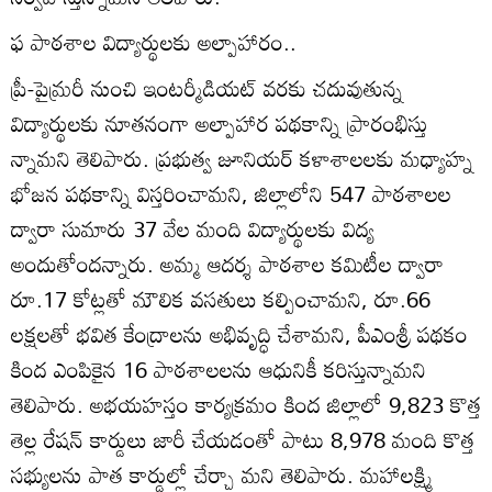
ఫ పాఠశాల విద్యార్థులకు అల్పాహారం..
ప్రీ-పైమ్రరీ నుంచి ఇంటర్మీడియట్‌ వరకు చదువుతున్న
విద్యార్థులకు నూతనంగా అల్పాహార పథకాన్ని ప్రారంభిస్తు
న్నామని తెలిపారు. ప్రభుత్వ జూనియర్‌ కళాశాలలకు మధ్యాహ్న
భోజన పథకాన్ని విస్తరించామని, జిల్లాలోని 547 పాఠశాలల
ద్వారా సుమారు 37 వేల మంది విద్యార్థులకు విద్య
అందుతోందన్నారు. అమ్మ ఆదర్శ పాఠశాల కమిటీల ద్వారా
రూ.17 కోట్లతో మౌలిక వసతులు కల్పించామని, రూ.66
లక్షలతో భవిత కేంద్రాలను అభివృద్ధి చేశామని, పీఎంశ్రీ పథకం
కింద ఎంపికైన 16 పాఠశాలలను ఆధునికీ కరిస్తున్నామని
తెలిపారు. అభయహస్తం కార్యక్రమం కింద జిల్లాలో 9,823 కొత్త
తెల్ల రేషన్‌ కార్డులు జారీ చేయడంతో పాటు 8,978 మంది కొత్త
సభ్యులను పాత కార్డుల్లో చేర్చా మని తెలిపారు. మహాలక్ష్మి