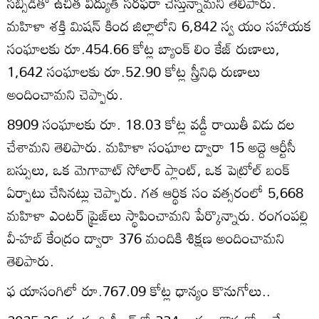
సబ్సిడీతో ఉచిత విద్యుత్‌ సరఫరా చేస్తున్నామని తెలిపారు.
మహిళా శక్తి మిషన్‌ కింద జిల్లాలోని 6,842 స్వ యం సహాయక
సంఘాలకు రూ.454.66 కోట్ల బ్యాంక్‌ లిం కేజ్‌ రుణాలు,
1,642 సంఘాలకు రూ.52.90 కోట్ల స్త్రీనిధి రుణాలు
అందించామని చెప్పారు.
8909 సంఘాలకు రూ. 18.03 కోట్ల వడ్డీ రాయితీ విడు దల
చేశామని తెలిపారు. మహిళా సంఘాల ద్వారా 15 అద్దె ఆర్టీసీ
బస్సులు, ఒక మెగావాట్‌ సోలార్‌ ప్లాంట్‌, ఒక పెట్రోల్‌ బంక్‌
ఏర్పాటు చేసినట్లు చెప్పారు. గత ఆర్థిక సం వత్సరంలో 5,668
మహిళా ఎంటర్‌ ప్రైజ్‌లు స్థాపించామని పేర్కొన్నారు. రంగంపల్లి
వీ-హబ్‌ కేంద్రం ద్వారా 376 మందికి శిక్షణ అందించామని
తెలిపారు.
ఫ యాసంగిలో రూ.767.09 కోట్ల ధాన్యం కొనుగోలు..