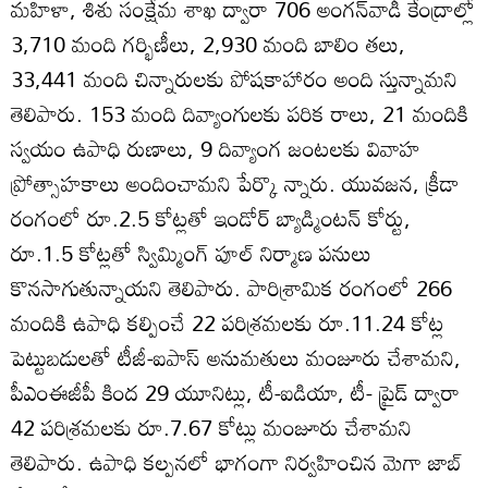
మహిళా, శిశు సంక్షేమ శాఖ ద్వారా 706 అంగన్‌వాడీ కేంద్రాల్లో
3,710 మంది గర్భిణీలు, 2,930 మంది బాలిం తలు,
33,441 మంది చిన్నారులకు పోషకాహారం అంది స్తున్నామని
తెలిపారు. 153 మంది దివ్యాంగులకు పరిక రాలు, 21 మందికి
స్వయం ఉపాధి రుణాలు, 9 దివ్యాంగ జంటలకు వివాహ
ప్రోత్సాహకాలు అందించామని పేర్కొ న్నారు. యువజన, క్రీడా
రంగంలో రూ.2.5 కోట్లతో ఇండోర్‌ బ్యాడ్మింటన్‌ కోర్టు,
రూ.1.5 కోట్లతో స్విమ్మింగ్‌ పూల్‌ నిర్మాణ పనులు
కొనసాగుతున్నాయని తెలిపారు. పారిశ్రామిక రంగంలో 266
మందికి ఉపాధి కల్పించే 22 పరిశ్రమలకు రూ.11.24 కోట్ల
పెట్టుబడులతో టీజీ-ఐపాస్‌ అనుమతులు మంజూరు చేశామని,
పీఎంఈజీపీ కింద 29 యూనిట్లు, టీ-ఐడియా, టీ- ప్రైడ్‌ ద్వారా
42 పరిశ్రమలకు రూ.7.67 కోట్లు మంజూరు చేశామని
తెలిపారు. ఉపాధి కల్పనలో భాగంగా నిర్వహించిన మెగా జాబ్‌