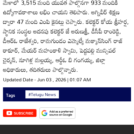
మేళాలో 3,515 మంది యువత పాల్గొనగా 933 మందికి
ఉద్యోగావకాశాలు లభిం చాయని తెలిపారు. అగ్నివీర్‌ శిక్షణ
ద్వారా 47 మంది ఎంపి కైనట్లు చెప్పారు. కలెక్టర్‌ కోయ శ్రీహర్ష,
స్థానిక సంస్థల అదనపు కలెక్టర్‌ జే అరుణశ్రీ, డీసీపీ రాంరెడ్డి,
డీఆర్‌ఓ రాజేశ్వరి, రామగుండం ఎమ్మెల్యే మక్కాన్‌సింగ్‌ రాజ్‌
ఠాకూర్‌, మేయర్‌ మహంకాళి స్వామి, పెద్దపల్లి మున్సిపల్‌
చైర్మన్‌, నూగిళ్ల మల్లయ్య, ఆర్డీఓ బి గంగయ్య, జిల్లా
అధికారులు, తదితరులు పాల్గొన్నారు.
Updated Date - Jun 03 , 2026 | 01:07 AM
#Telugu News
Tags
SUBSCRIBE