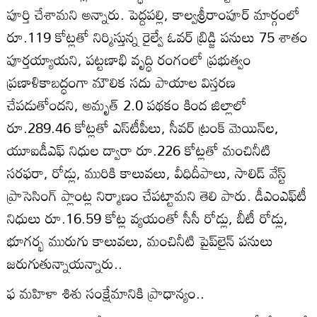
పూర్తి చేశామని అన్నారు. పెద్దపల్లి, కాల్వశ్రీరాంపూర్‌ మార్గంలో
రూ.119 కోట్లతో నిర్మిస్తున్న రైల్వే ఓవర్‌ బ్రిడ్జి పనులు 75 శాతం
పూర్తయ్యాయని, పట్టణాభి వృద్ధి రంగంలో ప్రభుత్వం
ప్రణాళికాబద్ధంగా మౌలిక సదు పాయాల విస్తరణ
చేపడుతోందని, అమృత్‌ 2.0 పథకం కింద జిల్లాలో
రూ.289.46 కోట్లతో ఎస్‌టీపీలు, సీవర్‌ ట్రంక్‌ మెయిన్‌ల,
యూఐడీఎఫ్‌ నిధుల ద్వారా రూ.226 కోట్లతో మంచినీటి
సరఫరా, రోడ్లు, మురికి కాలువలు, వీధిదీపాలు, సాలిడ్‌ వేస్ట్‌
ప్రాసెసింగ్‌ ప్లాంట్ల నిర్మాణం చేపట్టామని తెలి పారు. డీఎంఎఫ్‌టీ
నిధులు రూ.16.59 కోట్ల వ్యయంతో సీసీ రోడ్లు, బీటీ రోడ్లు,
భూగర్భ మురుగు కాలువలు, మంచినీటి పైప్‌లైన్‌ పనులు
జరుగుతున్నాయన్నారు..
ఫ మహిళా శిశు సంక్షేమానికి ప్రాధాన్యం..