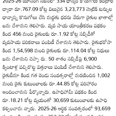
2025-26 యాసంగి సీజన్‌లో 334 ధాన్యం కొనుగోలు కేంద్రాల
ద్వారా రూ.767.09 కోట్ల విలువైన 3,23,773 మెట్రిక్‌ టన్నుల
ధాన్యాన్ని కొనుగోలు చేసి మద్దతు ధరను నేరుగా రైతుల ఖాతాల్లో
జమ చేశామని తెలిపారు. వ్యవ సాయ యాంత్రీకరణ పథకం
కింద 456 మంది రైతులకు రూ.1.92 కోట్ల సబ్సిడీతో
వ్యవసాయ పరికరాలు పంపిణీ చేశామని తెలిపారు. రైతుభరోసా
కింద 1,54,598 మంది రైతులకు రూ.114.04 కోట్ల నిధులు
జమ చేశామని చెప్పా రు. 50 శాతం సబ్సిడీపై 6,900
క్వింటాళ్ల పచ్చిరొట్ట విత్తనాలు పంపిణీ చేశామని తెలిపారు.
రైతుబీమా కింద గత రెండు సంవత్సరాల్లో మరణించిన 1,002
మంది రైతు కుటుంబాలకు రూ.44.85 కోట్ల పరిహారం
అందించామని పేర్కొన్నారు. ఉపాధిహామీ పథకం కింద
రూ.18.21 కోట్ల వ్యయంతో 30,659 కుటుంబాలకు ఉపాధి
కల్పించామ న్నారు. 2025-26 ఆర్థిక సంవత్సరంలో 93,659