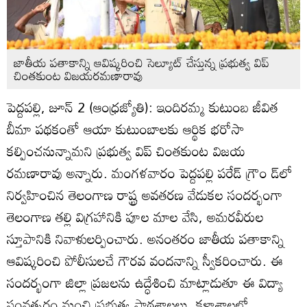
జాతీయ పతాకాన్ని ఆవిష్కరించి సెల్యూట్‌ చేస్తున్న ప్రభుత్వ విప్‌
చింతకుంట విజయరమణారావు
పెద్దపల్లి, జూన్‌ 2 (ఆంధ్రజ్యోతి): ఇందిరమ్మ కుటుంబ జీవిత
బీమా పథకంతో ఆయా కుటుంబాలకు ఆర్థిక భరోసా
కల్పించనున్నామని ప్రభుత్వ విప్‌ చింతకుంట విజయ
రమణారావు అన్నారు. మంగళవారం పెద్దపల్లి పరేడ్‌ గ్రౌం డ్‌లో
నిర్వహించిన తెలంగాణ రాష్ట్ర అవతరణ వేడుకల సందర్భంగా
తెలంగాణ తల్లి విగ్రహానికి పూల మాల వేసి, అమరవీరుల
స్తూపానికి నివాళులర్పించారు. అనంతరం జాతీయ పతాకాన్ని
ఆవిష్కరించి పోలీసులచే గౌరవ వందనాన్ని స్వీకరించారు. ఈ
సందర్భంగా జిల్లా ప్రజలను ఉద్ధేశించి మాట్లాడుతూ ఈ విద్యా
సంవత్సరం నుంచి ప్రభుత్వ పాఠశాలలు, కళాశాలల్లో