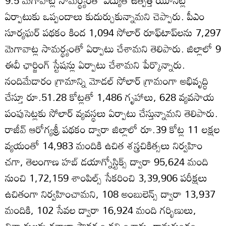
9.5 మెగావాట్ల సామర్థ్యంతో విద్యుత్‌ ఉత్పత్తి యూనిట్ల
ఏర్పాటుకు ఒప్పందాలు కుదుర్చుకున్నామని చెప్పారు. పీఎం
సూర్యఘర్‌ పథకం కింద 1,094 సోలార్‌ రూఫ్‌టాప్‌లను 7,297
మెగావాట్ల సామర్థ్యంతో ఏర్పాటు చేశామని తెలిపారు. జిల్లాలో 9
ఈవీ ఛార్జింగ్‌ స్టేషన్లు ఏర్పాటు చేశామని పేర్కొన్నారు.
నందిమేడారం గ్రామాన్ని మోడల్‌ సోలార్‌ గ్రామంగా అభివృద్ధి
చేస్తూ రూ.51.28 కోట్లతో 1,486 గృహాలు, 628 వ్యవసాయ
పంపుసెట్లకు సోలార్‌ వ్యవస్థలు ఏర్పాటు చేస్తున్నామని తెలిపారు.
రాజీవ్‌ ఆరోగ్యశ్రీ పథకం ద్వారా జిల్లాలో రూ.39 కోట్ల 11 లక్షల
వ్యయంతో 14,983 మందికి ఉచిత శస్త్రచికిత్సలు నిర్వహిం
చగా, తెలంగాణ హబ్‌ డయాగ్నోస్టిక్స్‌ ద్వారా 95,624 మంది
నుంచి 1,72,159 శాంపిల్స్‌ సేకరించి 3,39,906 పరీక్షలు
ఉచితంగా నిర్వహించామని, 108 అంబులెన్స్‌ ద్వారా 13,937
మందికి, 102 సేవల ద్వారా 16,924 మంది గర్భిణులు,