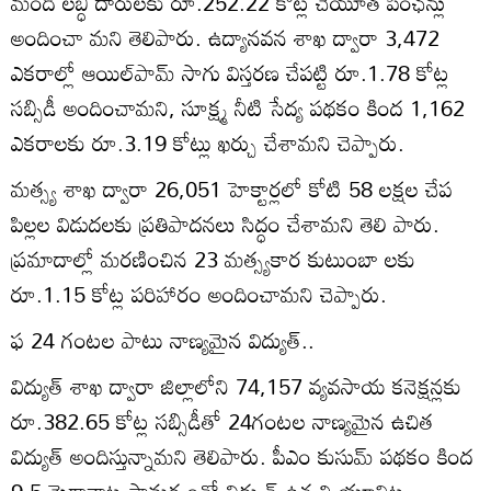
మంది లబ్ధి దారులకు రూ.252.22 కోట్ల చేయూత పింఛన్లు
అందించా మని తెలిపారు. ఉద్యానవన శాఖ ద్వారా 3,472
ఎకరాల్లో ఆయిల్‌పామ్‌ సాగు విస్తరణ చేపట్టి రూ.1.78 కోట్ల
సబ్సిడీ అందించామని, సూక్ష్మ నీటి సేద్య పథకం కింద 1,162
ఎకరాలకు రూ.3.19 కోట్లు ఖర్చు చేశామని చెప్పారు.
మత్స్య శాఖ ద్వారా 26,051 హెక్టార్లలో కోటి 58 లక్షల చేప
పిల్లల విడుదలకు ప్రతిపాదనలు సిద్ధం చేశామని తెలి పారు.
ప్రమాదాల్లో మరణించిన 23 మత్స్యకార కుటుంబా లకు
రూ.1.15 కోట్ల పరిహారం అందించామని చెప్పారు.
ఫ 24 గంటల పాటు నాణ్యమైన విద్యుత్‌..
విద్యుత్‌ శాఖ ద్వారా జిల్లాలోని 74,157 వ్యవసాయ కనెక్షన్లకు
రూ.382.65 కోట్ల సబ్సిడీతో 24గంటల నాణ్యమైన ఉచిత
విద్యుత్‌ అందిస్తున్నామని తెలిపారు. పీఎం కుసుమ్‌ పథకం కింద