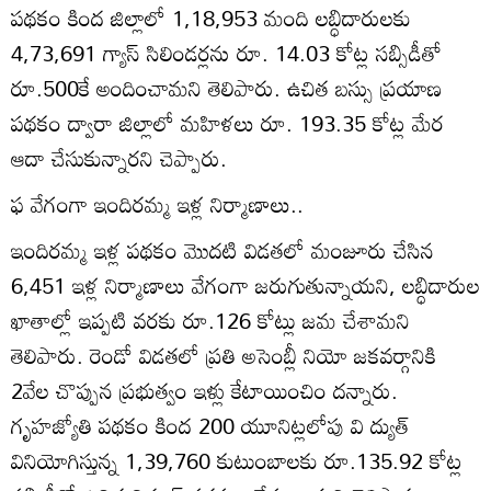
పథకం కింద జిల్లాలో 1,18,953 మంది లబ్ధిదారులకు
4,73,691 గ్యాస్‌ సిలిండర్లను రూ. 14.03 కోట్ల సబ్సిడీతో
రూ.500కే అందించామని తెలిపారు. ఉచిత బస్సు ప్రయాణ
పథకం ద్వారా జిల్లాలో మహిళలు రూ. 193.35 కోట్ల మేర
ఆదా చేసుకున్నారని చెప్పారు.
ఫ వేగంగా ఇందిరమ్మ ఇళ్ల నిర్మాణాలు..
ఇందిరమ్మ ఇళ్ల పథకం మొదటి విడతలో మంజూరు చేసిన
6,451 ఇళ్ల నిర్మాణాలు వేగంగా జరుగుతున్నాయని, లబ్ధిదారుల
ఖాతాల్లో ఇప్పటి వరకు రూ.126 కోట్లు జమ చేశామని
తెలిపారు. రెండో విడతలో ప్రతి అసెంబ్లీ నియో జకవర్గానికి
2వేల చొప్పున ప్రభుత్వం ఇళ్లు కేటాయించిం దన్నారు.
గృహజ్యోతి పథకం కింద 200 యూనిట్లలోపు వి ద్యుత్‌
వినియోగిస్తున్న 1,39,760 కుటుంబాలకు రూ.135.92 కోట్ల