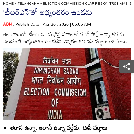
HOME
»
TELANGANA
»
ELECTION COMMISSION CLARIFIES ON TRS NAME ISS
‘టీఆర్‌ఎస్’తో అభ్యంతరం ఉండదు
ABN
, Publish Date - Apr 26 , 2026 | 05:05 AM
తెలంగాణలో ‘టీఆర్‌ఎస్‌’ సంక్షిప్త పదాలతో మరో పార్టీ ఉన్నా తమకు
ఎటువంటి అభ్యంతరం ఉండదని ఎన్నికల కమిషన్‌ వర్గాలు తెలిపాయి.
తెరాస ఉన్నా, తెరాసే ఉన్నా పర్లేదు: ఈసీ వర్గాలు