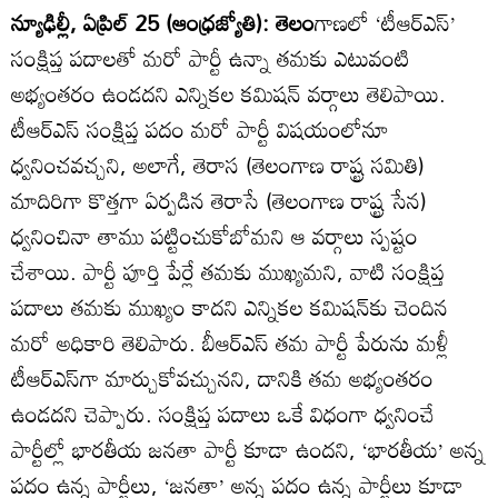
న్యూఢిల్లీ, ఏప్రిల్‌ 25 (ఆంధ్రజ్యోతి): తెలం
గాణలో ‘టీఆర్‌ఎస్‌’
సంక్షిప్త పదాలతో మరో పార్టీ ఉన్నా తమకు ఎటువంటి
అభ్యంతరం ఉండదని ఎన్నికల కమిషన్‌ వర్గాలు తెలిపాయి.
టీఆర్‌ఎస్‌ సంక్షిప్త పదం మరో పార్టీ విషయంలోనూ
ధ్వనించవచ్చని, అలాగే, తెరాస (తెలంగాణ రాష్ట్ర సమితి)
మాదిరిగా కొత్తగా ఏర్పడిన తెరాసే (తెలంగాణ రాష్ట్ర సేన)
ధ్వనించినా తాము పట్టించుకోబోమని ఆ వర్గాలు స్పష్టం
చేశాయి. పార్టీ పూర్తి పేర్లే తమకు ముఖ్యమని, వాటి సంక్షిప్త
పదాలు తమకు ముఖ్యం కాదని ఎన్నికల కమిషన్‌కు చెందిన
మరో అధికారి తెలిపారు. బీఆర్‌ఎస్‌ తమ పార్టీ పేరును మళ్లీ
టీఆర్‌ఎస్‌గా మార్చుకోవచ్చునని, దానికి తమ అభ్యంతరం
ఉండదని చెప్పారు. సంక్షిప్త పదాలు ఒకే విధంగా ధ్వనించే
పార్టీల్లో భారతీయ జనతా పార్టీ కూడా ఉందని, ‘భారతీయ’ అన్న
పదం ఉన్న పార్టీలు, ‘జనతా’ అన్న పదం ఉన్న పార్టీలు కూడా