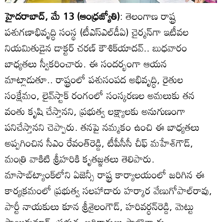
హైదరాబాద్‌, మే 13 (ఆంధ్రజ్యోతి)
: తెలంగాణ రాష్ట్ర
పశుగణాభివృద్ధి సంస్థ (టీఎస్ఎల్‌డీఏ) చైర్మన్‌గా ఇటీవల
నియమితుడైన డాక్టర్‌ చరణ్‌ కౌశిక్‌యాదవ్‌.. బుధవారం
బాధ్యతలు స్వీకరించారు. ఈ సందర్భంగా ఆయన
మాట్లాడుతూ.. రాష్ట్రంలో పశుసంపద అభివృద్ధి, రైతుల
సంక్షేమం, లైవ్‌స్టాక్‌ రంగంలో సంస్కరణల అమలుకు తన
వంతు కృషి చేస్తానని, ప్రభుత్వ లక్ష్యాలకు అనుగుణంగా
పనిచేస్తానని చెప్పారు. తనపై నమ్మకం ఉంచి ఈ బాధ్యతలు
అప్పగించిన సీఎం రేవంత్‌రెడ్డి, టీపీసీసీ చీఫ్‌ మహేశ్‌గౌడ్‌,
మంత్రి వాకిటి శ్రీహరికి కృతజ్ఞతలు తెలిపారు.
మాసాబ్‌ట్యాంక్‌లోని ఏజెన్సీ రాష్ట్ర కార్యాలయంలో జరిగిన ఈ
కార్యక్రమంలో ప్రభుత్వ సలహాదారు హర్కార వేణుగోపాల్‌రావు,
పార్టీ నాయకులు కూన శ్రీశైలంగౌడ్‌, హరివర్ధన్‌రెడ్డి, మెట్టు