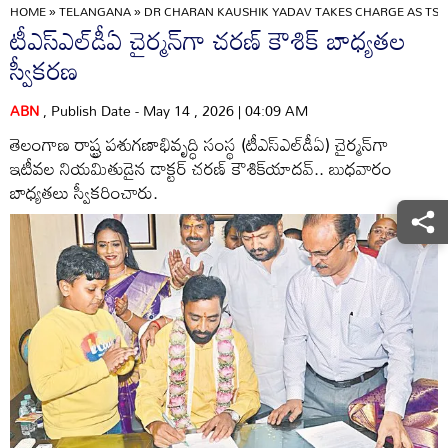
HOME
»
TELANGANA
»
DR CHARAN KAUSHIK YADAV TAKES CHARGE AS TSL
టీఎస్ఎల్‌డీఏ చైర్మన్‌గా చరణ్‌ కౌశిక్‌ బాధ్యతల
స్వీకరణ
ABN
, Publish Date - May 14 , 2026 | 04:09 AM
తెలంగాణ రాష్ట్ర పశుగణాభివృద్ధి సంస్థ (టీఎస్ఎల్‌డీఏ) చైర్మన్‌గా
ఇటీవల నియమితుడైన డాక్టర్‌ చరణ్‌ కౌశిక్‌యాదవ్‌.. బుధవారం
బాధ్యతలు స్వీకరించారు.