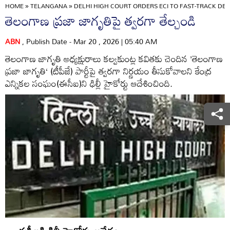
HOME
»
TELANGANA
»
DELHI HIGH COURT ORDERS ECI TO FAST-TRACK DE
తెలంగాణ ప్రజా జాగృతిపై త్వరగా తేల్చండి
ABN
, Publish Date - Mar 20 , 2026 | 05:40 AM
తెలంగాణ జాగృతి అధ్యక్షురాలు కల్వకుంట్ల కవితకు చెందిన ’తెలంగాణ
ప్రజా జాగృతి‘ (టీపీజే) పార్టీపై త్వరగా నిర్ణయం తీసుకోవాలని కేంద్ర
ఎన్నికల సంఘం(ఈసీఐ)ని ఢిల్లీ హైకోర్టు ఆదేశించింది.