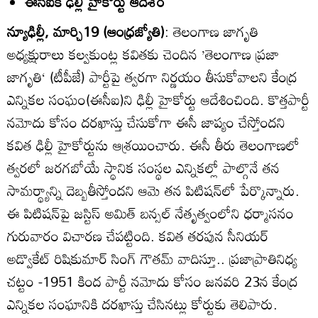
ఈసీఐకి ఢిల్లీ హైకోర్టు ఆదేశం
న్యూఢిల్లీ, మార్చి19 (ఆంధ్రజ్యోతి)
: తెలంగాణ జాగృతి
అధ్యక్షురాలు కల్వకుంట్ల కవితకు చెందిన ’తెలంగాణ ప్రజా
జాగృతి‘ (టీపీజే) పార్టీపై త్వరగా నిర్ణయం తీసుకోవాలని కేంద్ర
ఎన్నికల సంఘం(ఈసీఐ)ని ఢిల్లీ హైకోర్టు ఆదేశించింది. కొత్తపార్టీ
నమోదు కోసం దరఖాస్తు చేసుకోగా ఈసీ జాప్యం చేస్తోందని
కవిత ఢిల్లీ హైకోర్టును ఆశ్రయించారు. ఈసీ తీరు తెలంగాణలో
త్వరలో జరగబోయే స్థానిక సంస్థల ఎన్నికల్లో పాల్గొనే తన
సామర్థ్యాన్ని దెబ్బతీస్తోందని ఆమె తన పిటిషన్‌లో పేర్కొన్నారు.
ఈ పిటిషన్‌పై జస్టిస్‌ అమిత్‌ బన్సల్‌ నేతృత్వంలోని ధర్మాసనం
గురువారం విచారణ చేపట్టింది. కవిత తరపున సీనియర్‌
అడ్వొకేట్‌ రిషికుమార్‌ సింగ్‌ గౌతమ్‌ వాదిస్తూ.. ప్రజాప్రాతినిధ్య
చట్టం -1951 కింద పార్టీ నమోదు కోసం జనవరి 23న కేంద్ర
ఎన్నికల సంఘానికి దరఖాస్తు చేసినట్లు కోర్టుకు తెలిపారు.