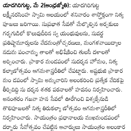
యాదగిరిగుట్ట, మే 2(ఆంధ్రజ్యోతి):
యాదగిరిగుట్ట
లక్ష్మీనరసింహ స్వామి ఆలయంలో శనివారం శాస్త్రోక్తంగా నిత్య
పూజలు జరిగాయి. సుప్రభాత సేవతో మేల్కొల్పిన అర్చకులు
గర్భగుడిలో కొలువుదీరిన స్వ యంభువులను, సువర్ణ
ప్రతిష్టామూర్తులను వేదమంత్రోచ్చరణలు, మంగళవాయిద్యాల
నడుమ పంచామృ తాలతో అభిషేకించి తులసీ దళాలతో
అర్చించారు. ప్రాకార మండపంలో సుదర్శన హోమం, నిత్య
కల్యాణోత్సవం ఆగమశాస్త్రరీతిలో చేపట్టారు. అష్టభుజి ప్రాకార
మం డపంలో స్వామి అమ్మవారిని అలంకరించి ప్రత్యేక వేదికపై
తీర్చిదిద్ది సు దర్శన శతక పఠనాలతో హవనం నిర్వహించారు.
అనంతరం గజవా హన సేవలో ఊరేగించి విశ్వక్సేనుడి
తొలిపూజలతో నిత్య తిరుకల్యా ణోత్సవం ఆగమశాస్త్రరీతిలో
నిర్వహించారు. సాయంత్రం ప్రధానాలయ ముఖమండపంలో
దర్బారు సేవోత్సవం చేపట్టిన ఆచార్యులు సాయంత్రం అలంకార