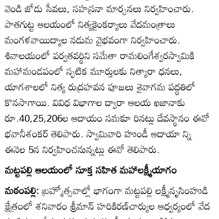
వెండి జోడు సేవలు, సహస్రనా మార్చనలు నిర్వహించారు.
పాతగుట్ట ఆలయంలో నిత్యకైంకర్యాలు వేదమంత్రాలు
మంగళవాయిద్యాల నడుమ వైభవంగా నిర్వహించారు.
శివాలయంలో పర్వతవర్థిని సమేతా రామలింగేశ్వరస్వామికి
మహామండపంలో స్ఫటిక మూర్తులకు నిత్యారా ధనలు,
యాగశాలలో నిత్య రుద్రహవన పూజలు శైవాగమ పద్ధతిలో
కొనసాగాయి. వివిధ విభాగాల ద్వారా ఆలయ ఖజానాకు
రూ.40,25,206ల ఆదాయం సమకూ రినట్లు దేవస్థానం ఈవో
భవానీశంకర్‌ తెలిపారు. స్వామివారి హుండీ ఆదాయా న్ని
ఈనెల 5న నిర్వహించనున్నట్లు ఈవో తెలిపారు.
మట్టపల్లి ఆలయంలో సూక్త సహిత మహాలక్ష్మీయాగం
మఠంపల్లి:
బ్రహ్మోత్సవాల్లో భాగంగా మట్టపల్లి లక్ష్మీనృసింహుడి
క్షేత్రంలో శనివారం శ్రీమాన్‌ హరికిరణ్‌చార్యుల ఆధ్వర్యంలో వేద