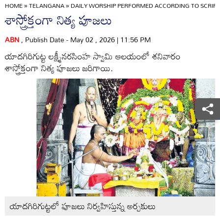
HOME
»
TELANGANA
»
DAILY WORSHIP PERFORMED ACCORDING TO SCRIPT
శాస్త్రోక్తంగా నిత్య పూజలు
ABN
, Publish Date - May 02 , 2026 | 11:56 PM
యాదగిరిగుట్ట లక్ష్మీనరసింహ స్వామి ఆలయంలో శనివారం
శాస్త్రోక్తంగా నిత్య పూజలు జరిగాయి.
యాదగిరిగుట్టలో పూజలు నిర్వహిస్తున్న అర్చకులు