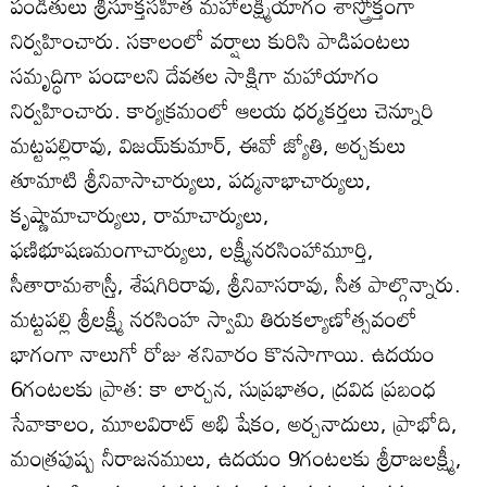
పండితులు శ్రీసూక్తసహిత మహాలక్ష్మీయాగం శాస్త్రోక్తంగా
నిర్వహించారు. సకాలంలో వర్షాలు కురిసి పాడిపంటలు
సమృద్ధిగా పండాలని దేవతల సాక్షిగా మహాయాగం
నిర్వహించారు. కార్యక్రమంలో ఆలయ ధర్మకర్తలు చెన్నూరి
మట్టపల్లిరావు, విజయ్‌కుమార్‌, ఈవో జ్యోతి, అర్చకులు
తూమాటి శ్రీనివాసాచార్యులు, పద్మనాభాచార్యులు,
కృష్ణామాచార్యులు, రామాచార్యులు,
ఫణిభూషణమంగాచార్యులు, లక్ష్మీనరసింహామూర్తి,
సీతారామశాస్ర్తీ, శేషగిరిరావు, శ్రీనివాసరావు, సీత పాల్గొన్నారు.
మట్టపల్లి శ్రీలక్ష్మీ నరసింహ స్వామి తిరుకల్యాణోత్సవంలో
భాగంగా నాలుగో రోజు శనివారం కొనసాగాయి. ఉదయం
6గంటలకు ప్రాత: కా లార్చన, సుప్రభాతం, ద్రవిడ ప్రబంధ
సేవాకాలం, మూలవిరాట్‌ అభి షేకం, అర్చనాదులు, ప్రాభోది,
మంత్రపుష్ప నీరాజనములు, ఉదయం 9గంటలకు శ్రీరాజలక్ష్మీ,