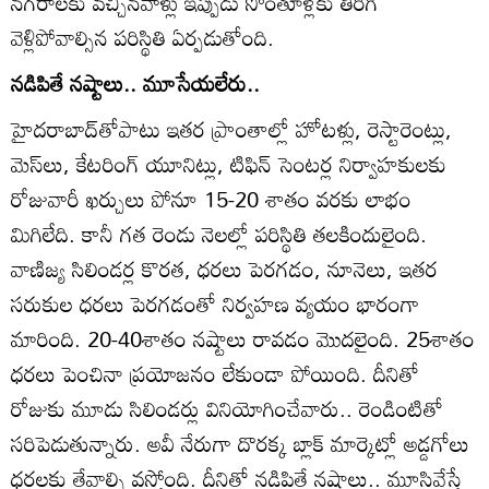
నగరాలకు వచ్చినవాళ్లు ఇప్పుడు సొంతూళ్లకు తిరిగి
వెళ్లిపోవాల్సిన పరిస్థితి ఏర్పడుతోంది.
నడిపితే నష్టాలు.. మూసేయలేరు..
హైదరాబాద్‌తోపాటు ఇతర ప్రాంతాల్లో హోటళ్లు, రెస్టారెంట్లు,
మెస్‌లు, కేటరింగ్‌ యూనిట్లు, టిఫిన్‌ సెంటర్ల నిర్వాహకులకు
రోజువారీ ఖర్చులు పోనూ 15-20 శాతం వరకు లాభం
మిగిలేది. కానీ గత రెండు నెలల్లో పరిస్థితి తలకిందులైంది.
వాణిజ్య సిలిండర్ల కొరత, ధరలు పెరగడం, నూనెలు, ఇతర
సరుకుల ధరలు పెరగడంతో నిర్వహణ వ్యయం భారంగా
మారింది. 20-40శాతం నష్టాలు రావడం మొదలైంది. 25శాతం
ధరలు పెంచినా ప్రయోజనం లేకుండా పోయింది. దీనితో
రోజుకు మూడు సిలిండర్లు వినియోగించేవారు.. రెండింటితో
సరిపెడుతున్నారు. అవీ నేరుగా దొరక్క బ్లాక్‌ మార్కెట్లో అడ్డగోలు
ధరలకు తేవాల్సి వస్తోంది. దీనితో నడిపితే నష్టాలు.. మూసివేస్తే