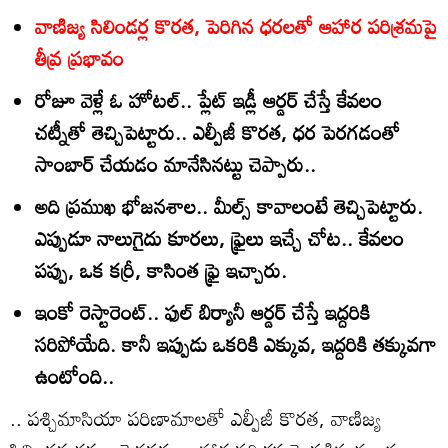
వాణిజ్య సిలిండర్ల కొరత, పెరిగిన ధరలతో ఆహార పరిశ్రమపై
తీవ్ర ప్రభావం
రోజూ వెళ్లే ఓ హోటల్‌.. ప్లేట్‌ ఇడ్లీ ఆర్డర్‌ చేస్తే కేవలం
చట్నీతో తెచ్చిపెట్టారు.. ఎల్పీజీ కొరత, ధర పెరగడంతో
సాంబార్‌ చేయడం మానేసినట్టు చెప్పారు..
అది ప్రముఖ భోజనశాల.. మీల్స్‌ కావాలంటే తెచ్చిపెట్టారు.
ఎప్పుడూ నాలుగైదు కూరలు, ఫ్రైలు ఇచ్చే చోట.. కేవలం
పప్పు, ఒక కర్రీ, కాసింత ఫ్రై ఇచ్చారు.
ఇంకో రెస్టారెంట్‌.. ఫుల్‌ బిర్యానీ ఆర్డర్‌ చేస్తే ఇద్దరికి
సరిపోయేది. కానీ ఇప్పుడు ఒకరికి ఎక్కువ, ఇద్దరికి తక్కువగా
ఉంటోంది..
.. పశ్చిమాసియా పరిణామాలతో ఎల్పీజీ కొరత, వాణిజ్య