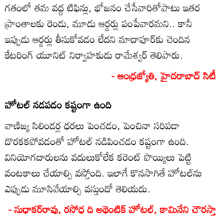
గతంలో తమ వద్ద టిఫిన్లు, భోజనం చేసేవారితోపాటు ఇతర
ప్రాంతాలకు రెండు, మూడు ఆర్డర్లు పంపేవారమని.. కానీ
ఇప్పుడు ఆర్డర్లు తీసుకోవడం లేదని మాదాపూర్‌కు చెందిన
కేటరింగ్‌ యూనిట్‌ నిర్వాహకుడు రామేశ్వర్‌ తెలిపారు.
- ఆంధ్రజ్యోతి, హైదరాబాద్‌ సిటీ
హోటల్‌ నడపడం కష్టంగా ఉంది
వాణిజ్య సిలిండర్ల ధరలు పెంచడం, పెంచినా సరిపడా
దొరకకపోవడంతో హోటల్‌ నడిపించడం కష్టంగా ఉంది.
వినియోగదారులను వదులుకోలేక కరెంట్‌ పొయ్యిలు పెట్టి
వంటకాలు చేయాల్సి వస్తోంది. ఇలాగే కొనసాగితే హోటల్‌ను
ఎప్పుడు మూసివేయాల్సి వస్తుందో తెలియదు.
- సుధాకర్‌రావు, రసోధ ది అథెంటిక్‌ హోటల్‌, కామినేని చౌరస్తా