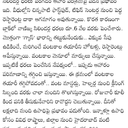
సిలిండర్ల ధరలు పెరగడం ఆహార పరిశ్రమపై పడిన ప్రభావం
ఇది. వీధుల్లోని చిన్నపాటి ఫాస్ట్‌ఫుడ్‌, టిఫిన్‌ సెంటర్ల నుంచి పెద్ద
రెస్టారెంట్ల దాకా ఆగమాగం అవుతున్నాయి. కొరత కారణంగా
బ్లాక్‌లో వాణిజ్య సిలిండర్ల ధరలు రూ.6 వేల వరకు పెంచేశారు.
మొత్తంగా ‘గ్యాస్‌‘ భారాన్ని తట్టుకునేందుకు.. ఎక్కువ సేపు
ఉడికించే, మరిగించే వంటకాల తయారీని హోటళ్లు, రెస్టారెంట్లు
ఆపేస్తున్నాయి. వంటకాల మెనూలో మార్పులు చేస్తున్నాయి.
ఇప్పటికే ధరలు పెంచేసిన నేపథ్యంలో.. ఇప్పుడు ఆహారం
పరిమాణాన్ని తగ్గించి ఇస్తున్నాయి. ఈ క్రమంలో వంటకాల
తయారీ తగ్గిపోవడంతో.. వంట మాస్టర్లు, హెల్పర్ల నుంచి క్లీనింగ్‌
సిబ్బంది వరకు చాలా మందిని తొలగిస్తున్నాయి. రోజువారీ కూలీ
కింద పనికి తీసుకునేవారిని రావొద్దని చెబుతున్నాయి. దీనితో
లక్షలాది మంది ఉపాధిపై ప్రభావం పడుతోంది. ఇన్నాళ్లూ ఉపాధి
కోసం వివిధ రాష్ట్రాలు, జిల్లాల నుంచి హైదరాబాద్‌ వంటి