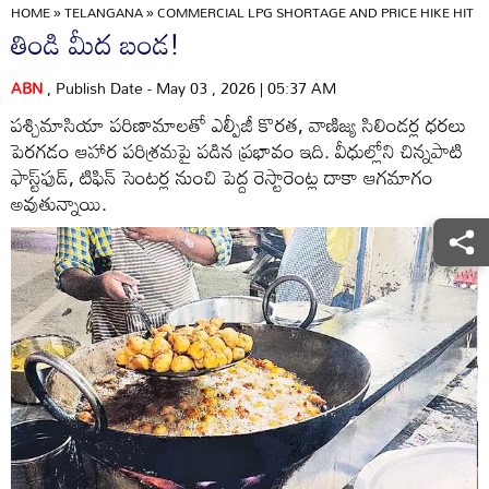
HOME
»
TELANGANA
»
COMMERCIAL LPG SHORTAGE AND PRICE HIKE HIT F
తిండి మీద బండ!
ABN
, Publish Date - May 03 , 2026 | 05:37 AM
పశ్చిమాసియా పరిణామాలతో ఎల్పీజీ కొరత, వాణిజ్య సిలిండర్ల ధరలు
పెరగడం ఆహార పరిశ్రమపై పడిన ప్రభావం ఇది. వీధుల్లోని చిన్నపాటి
ఫాస్ట్‌ఫుడ్‌, టిఫిన్‌ సెంటర్ల నుంచి పెద్ద రెస్టారెంట్ల దాకా ఆగమాగం
అవుతున్నాయి.