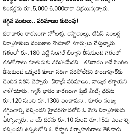
లిండర్లను రూ.5,000-6,000దాకా విక్రయిస్తున్నారు.
తగ్గిన వంటలు.. పరిమాణం కుదింపు!
ధరాభారం కారణంగా హోటళ్లు, రెస్టారెంట్లు, టిఫిన్‌ సెంటర్ల
నిర్వాహకులు వంటకాల మెనూలో మార్పులు చేస్తున్నారు.
గతంలో రూ.180 పెట్టి సింగిల్‌ బిర్యానీ తీసుకుంటే గతంలో
తనతోపాటు కూతురుకు సరిపోయేదని.. శనివారం అదే సింగిల్‌
తీసుకుంటే ఒక్కరికి కూడా సరిగా సరిపోలేదని కొండాపూర్‌కు
చెందిన నితిన్‌ చెప్పారు. బిర్యానీ పరిమాణం, నాణ్యత తగ్గాయని
వాపోయారు. గ్యాస్‌ భారం కారణంగా ప్లేట్‌ మీల్స్‌ ధరను
రూ.120 నుంచి రూ.130కి పెంచామని.. కూరల సంఖ్య
తగ్గించాల్సి వచ్చిందని హైదర్‌గూడలోని ఓ మెస్‌ నిర్వాహకుడు
పేర్కొన్నారు. చాయ్‌ ధరను రూ.10 నుంచి రూ.15కు పెంచాల్సి
వచ్చిందని ఉప్పల్‌లోని ఓ టీస్టాల్‌ నిర్వాహకురాలు తెలిపారు.