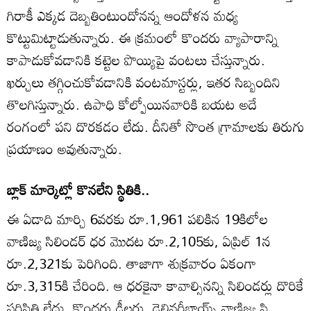
గిరాకీ ఎక్కడ దెబ్బతింటుందోనన్న ఆందోళన మధ్య
కొట్టుమిట్టాడుతున్నారు. ఈ క్రమంలో కొందరు వ్యాపారాన్ని
కాపాడుకోవడానికి కట్టెల పొయ్యిపై వంటలు చేస్తున్నారు.
ఖర్చులు తగ్గించుకోవడానికి వంటమాస్టర్లు, ఇతర సిబ్బందిని
తొలగిస్తున్నారు. ఉపాధి కోల్పోయినవారికి బయట అదే
రంగంలో పని దొరకడం లేదు. దీనితో సొంత గ్రామాలకు తిరుగు
ప్రయాణం అవుతున్నారు.
బ్లాక్‌ మార్కెట్లో కొనలేని స్థితికి..
ఈ ఏడాది మార్చి 6వరకు రూ.1,961 పలికిన 19కిలోల
వాణిజ్య సిలిండర్‌ ధర మొదట రూ.2,105కు, ఏప్రిల్‌ 1న
రూ.2,321కు పెరిగింది. తాజాగా శుక్రవారం ఏకంగా
రూ.3,315కి చేరింది. ఆ ధరకైనా కావాల్సినన్ని సిలిండర్లు దొరికే
పరిస్థితి లేదు. కొందరు డీలర్లు, డెలివరీబాయ్స్‌ వాణిజ్య సి