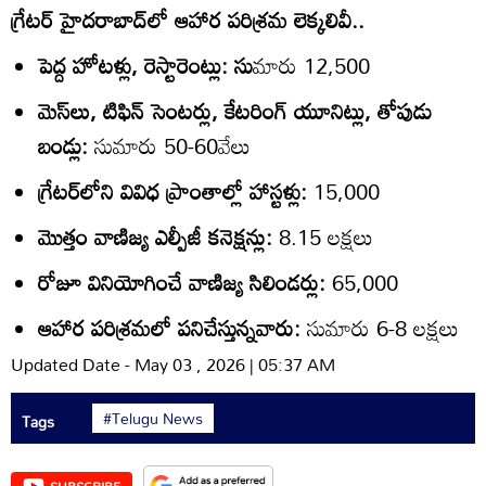
గ్రేటర్‌ హైదరాబాద్‌లో ఆహార పరిశ్రమ లెక్కలివీ..
పెద్ద హోటళ్లు, రెస్టారెంట్లు: సు
మారు 12,500
మెస్‌లు, టిఫిన్‌ సెంటర్లు, కేటరింగ్‌ యూనిట్లు, తోపుడు
బండ్లు:
సుమారు 50-60వేలు
గ్రేటర్‌లోని వివిధ ప్రాంతాల్లో హాస్టళ్లు:
15,000
మొత్తం వాణిజ్య ఎల్పీజీ కనెక్షన్లు:
8.15 లక్షలు
రోజూ వినియోగించే వాణిజ్య సిలిండర్లు:
65,000
ఆహార పరిశ్రమలో పనిచేస్తున్నవారు:
సుమారు 6-8 లక్షలు
Updated Date - May 03 , 2026 | 05:37 AM
#Telugu News
Tags
SUBSCRIBE