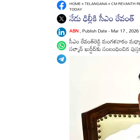
HOME
»
TELANGANA
»
CM REVANTH R
TODAY
నేడు ఢిల్లీకి సీఎం రేవంత్‌
ABN
, Publish Date - Mar 17 , 2026
సీఎం రేవంత్‌రెడ్డి మంగళవారం మధ్యాహ
సల్మాన్‌ ఖుర్షీద్‌కు సంబంధించిన పుస