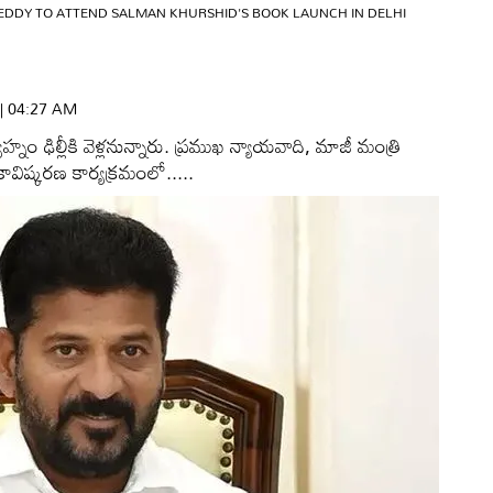
EDDY TO ATTEND SALMAN KHURSHID'S BOOK LAUNCH IN DELHI
 | 04:27 AM
్నం ఢిల్లీకి వెళ్లనున్నారు. ప్రముఖ న్యాయవాది, మాజీ మంత్రి
్తకావిష్కరణ కార్యక్రమంలో.....