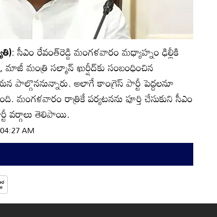
ోతి)
: సీఎం రేవంత్‌రెడ్డి మంగళవారం మధ్యాహ్నం ఢిల్లీకి
, మాజీ మంత్రి సల్మాన్‌ ఖుర్షీద్‌కు సంబంధించిన
 పాల్గొననున్నారు. అలాగే కాంగ్రెస్‌ పార్టీ పెద్దలనూ
 మంగళవారం రాత్రికే పర్యటనను పూర్తి చేసుకుని సీఎం
్టీ వర్గాలు తెలిపాయి.
| 04:27 AM