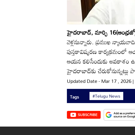
హైదరాబాద్‌, మార్చి 16(ఆంధ్రజ్య
వెళ్లనున్నారు. ప్రముఖ న్యాయవాది
పుస్తకావిష్కరణ కార్యక్రమంలో ఆయన
ఆయన కలిసేందుకు అవకాశం ఉంది.
హైదరాబాద్‌కు చేరుకోనున్నట్లు పార
Updated Date - Mar 17 , 2026 
#Telugu News
Tags
SUBSCRIBE