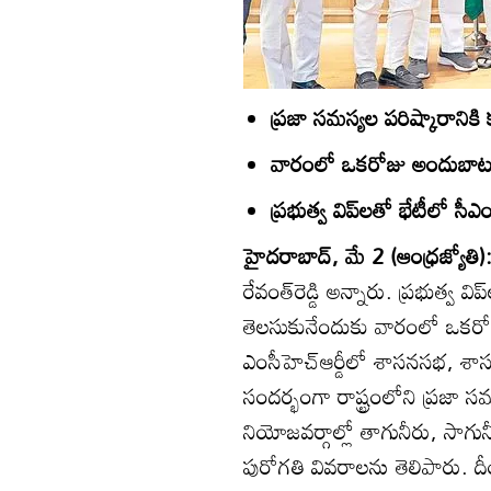
ప్రజా సమస్యల పరిష్కారానికి
వారంలో ఒకరోజు అందుబాట
ప్రభుత్వ విప్‌లతో భేటీలో సీఎం
హైదరాబాద్‌, మే 2 (ఆంధ్రజ్యోతి):
రేవంత్‌రెడ్డి అన్నారు. ప్రభుత్
తెలసుకునేందుకు వారంలో ఒకరో
ఎంసీహెచ్‌ఆర్డీలో శాసనసభ, శ
సందర్భంగా రాష్ట్రంలోని ప్రజా సమస
నియోజవర్గాల్లో తాగునీరు, సాగ
పురోగతి వివరాలను తెలిపారు. 