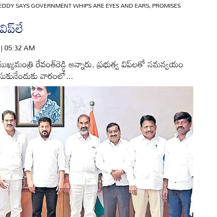
DDY SAYS GOVERNMENT WHIPS ARE EYES AND EARS, PROMISES
విప్‌లే
6 | 05:32 AM
ని ముఖ్యమంత్రి రేవంత్‌రెడ్డి అన్నారు. ప్రభుత్వ విప్‌లతో సమన్వయం
లసుకునేందుకు వారంలో...