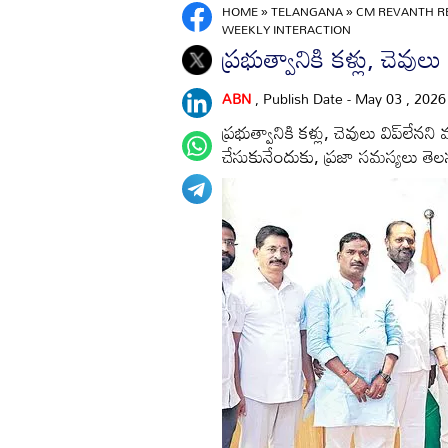
HOME
»
TELANGANA
»
CM REVANTH RE
WEEKLY INTERACTION
ప్రభుత్వానికి కళ్లు, చెవులు 
ABN
, Publish Date - May 03 , 202
ప్రభుత్వానికి కళ్లు, చెవులు విప్‌లేన
చేసుకునేందుకు, ప్రజా సమస్యలు తె