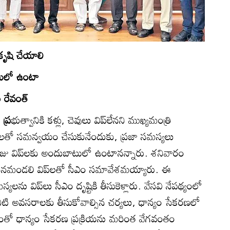
 కృషి చేయాలి
ులో ఉంటా
 రేవంత్‌
 ప్ర
భుత్వానికి కళ్లు, చెవులు విప్‌లేనని ముఖ్యమంత్రి
వ విప్‌లతో సమన్వయం చేసుకునేందుకు, ప్రజా సమస్యలు
జు విప్‌లకు అందుబాటులో ఉంటానన్నారు. శనివారం
ాసనమండలి విప్‌లతో సీఎం సమావేశమయ్యారు. ఈ
్యలను విప్‌లు సీఎం దృష్టికి తీసుకెళ్లారు. వేసవి నేపథ్యంలో
ునీటి అవసరాలకు తీసుకోవాల్సిన చర్యలు, ధాన్యం సేకరణలో
దీంతో ధాన్యం సేకరణ ప్రక్రియను మరింత వేగవంతం