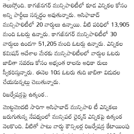
తెలుస్తోంది. కాగజ్‌నగర్‌ మున్సిపాలిటీలో కూడ ఎన్నికల కోసం
అన్ని పార్టీలు సన్నద్ధం అవుతున్నారు. ఆసిఫాబాద్‌
మున్సిపాలిటీలో 20 వార్డులు ఉన్నాయి. వీటి పరిధిలో 13,905
మంది ఓటర్లు ఉన్నారు. కాగజ్‌నగర్‌ మున్సిపాలిటీలో 30
వార్డులు ఉండగా 51,205 మంది ఓటర్లు ఉన్నారు. ఎన్నికల
కమిషన్‌ ఆదేశాల మేరకు మున్సిపాలిటీలలో వార్డుల ఓటరు
జాబితా సవరణ కోసం అభ్యంత రాలను అధికా రులు
స్వీకరిస్తున్నారు. ఈనెల 10న ఓటరు తుది జాబితా విడుదల
చేయనున్నట్లు చెబుతున్నారు.
రిజర్వేషన్లపై ఉత్కంఠ..
మొట్టమొదటి సారిగా ఆసిఫాబాద్‌ మున్సిపాలి టీ ఎన్నికలు
జరుగుతున్న నేపథ్యంలో మున్సిపల్‌ ఛైర్మన్‌ ఎన్నికపై ఉత్కంఠ
నెలకొంది. వీటితో పాటు వార్డు కౌన్సిలర్ల రిజర్వేషన్ల కేటాయింపు