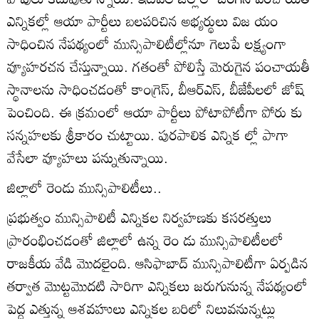
ఎన్నికల్లో ఆయా పార్టీలు బలపరిచిన అభ్యర్థులు విజ యం
సాధించిన నేపథ్యంలో మున్సిపాలిటీల్లోనూ గెలుపే లక్ష్యంగా
వ్యూహరచన చేస్తున్నాయి. గతంతో పోలిస్తే మెరుగైన పంచాయతీ
స్థానాలను సాధించడంతో కాంగ్రెస్‌, బీఆర్‌ఎస్‌, బీజేపీలలో జోష్‌
పెంచింది. ఈ క్రమంలో ఆయా పార్టీలు పోటాపోటీగా పోరు కు
సన్నహలకు శ్రీకారం చుట్టాయి. పురపాలిక ఎన్నిక ల్లో పాగా
వేసేలా వ్యూహలు పన్నుతున్నాయి.
జిల్లాలో రెండు మున్సిపాలిటీలు..
ప్రభుత్వం మున్సిపాలిటీ ఎన్నికల నిర్వహణకు కసరత్తులు
ప్రారంభించడంతో జిల్లాలో ఉన్న రెం డు మున్సిపాలిటీలలో
రాజకీయ వేడి మొదలైంది. ఆసిఫాబాద్‌ మున్సిపాలిటీగా ఏర్పడిన
తర్వాత మొట్టమొదటి సారిగా ఎన్నికలు జరుగునున్న నేపథ్యంలో
పెద్ద ఎత్తున్న ఆశవహులు ఎన్నికల బరిలో నిలువనున్నట్లు