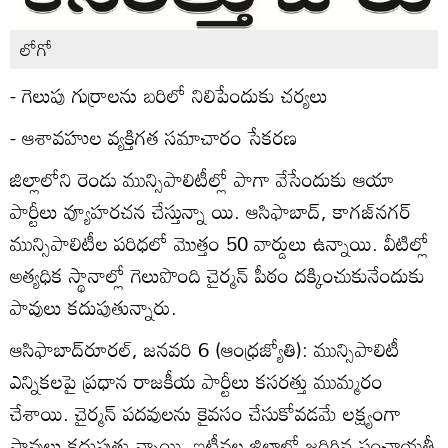
లోగో
- గెలుపు గుర్రాలను బరిలో నిలిపేందుకు చర్యలు
- ఆశావహుల వ్యక్తిగత సమాచారం సేకరణ
జిల్లాలోని రెండు మున్సిపాలిటీల్లో పాగా వేసేందుకు ఆయా
పార్టీలు వ్యూహరచన చేస్తున్నా యి. ఆసిఫాబాద్‌, కాగజ్‌నగర్‌
మున్సిపాలిటీల పరిధలో మొత్తం 50 వార్డులు ఉన్నాయి. వీటిల్లో
అత్యధిక స్థానాల్లో గెలుపొంది చైర్మన్‌ పీఠం దక్కించుకునేందుకు
పావులు కదుపుతున్నారు.
ఆసిఫాబాద్‌రూరల్‌, జనవరి 6 (ఆంధ్రజ్యోతి): మున్సిపాలిటీ
ఎన్నికలపై ప్రధాన రాజకీయ పార్టీలు కసరత్తు ముమ్మరం
చేశాయి. చైర్మన్‌ పదవులను కైవసం చేసుకోవడమే లక్ష్యంగా
పావులు కదుపుతు న్నాయి. ఇటీవల జిల్లాలో జరిగిన పంచాయతీ