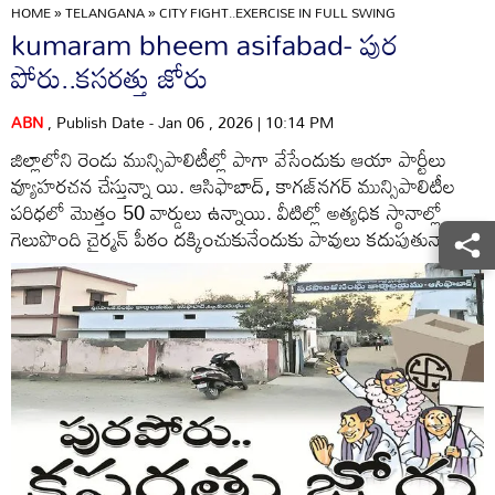
HOME
»
TELANGANA
»
CITY FIGHT..EXERCISE IN FULL SWING
kumaram bheem asifabad- పుర
పోరు..కసరత్తు జోరు
ABN
, Publish Date - Jan 06 , 2026 | 10:14 PM
జిల్లాలోని రెండు మున్సిపాలిటీల్లో పాగా వేసేందుకు ఆయా పార్టీలు
వ్యూహరచన చేస్తున్నా యి. ఆసిఫాబాద్‌, కాగజ్‌నగర్‌ మున్సిపాలిటీల
పరిధలో మొత్తం 50 వార్డులు ఉన్నాయి. వీటిల్లో అత్యధిక స్థానాల్లో
గెలుపొంది చైర్మన్‌ పీఠం దక్కించుకునేందుకు పావులు కదుపుతున్నారు.