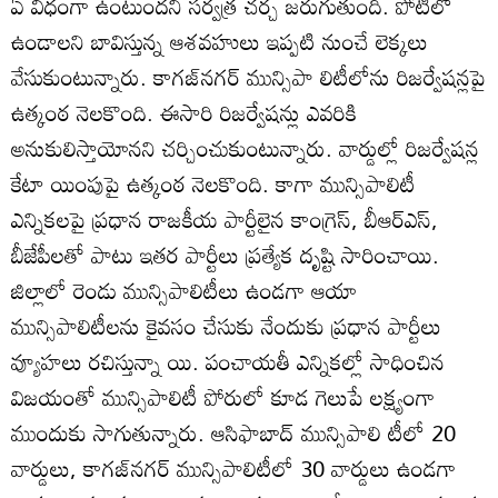
ఏ విధంగా ఉంటుందని సర్వత్ర చర్చ జరుగుతుంది. పోటిలో
ఉండాలని బావిస్తున్న ఆశవహులు ఇప్పటి నుంచే లెక్కలు
వేసుకుంటున్నారు. కాగజ్‌నగర్‌ మున్సిపా లిటీలోను రిజర్వేషన్లపై
ఉత్కంఠ నెలకొంది. ఈసారి రిజర్వేషన్లు ఎవరికి
అనుకులిస్తాయోనని చర్చించుకుంటున్నారు. వార్డుల్లో రిజర్వేషన్ల
కేటా యింపుపై ఉత్కంఠ నెలకొంది. కాగా మున్సిపాలిటీ
ఎన్నికలపై ప్రధాన రాజకీయ పార్టీలైన కాంగ్రెస్‌, బీఆర్‌ఎస్‌,
బీజేపీలతో పాటు ఇతర పార్టీలు ప్రత్యేక దృష్టి సారించాయి.
జిల్లాలో రెండు మున్సిపాలిటీలు ఉండగా ఆయా
మున్సిపాలిటీలను కైవసం చేసుకు నేందుకు ప్రధాన పార్టీలు
వ్యూహలు రచిస్తున్నా యి. పంచాయతీ ఎన్నికల్లో సాధించిన
విజయంతో మున్సిపాలిటీ పోరులో కూడ గెలుపే లక్ష్యంగా
ముందుకు సాగుతున్నారు. ఆసిఫాబాద్‌ మున్సిపాలి టీలో 20
వార్డులు, కాగజ్‌నగర్‌ మున్సిపాలిటీలో 30 వార్డులు ఉండగా