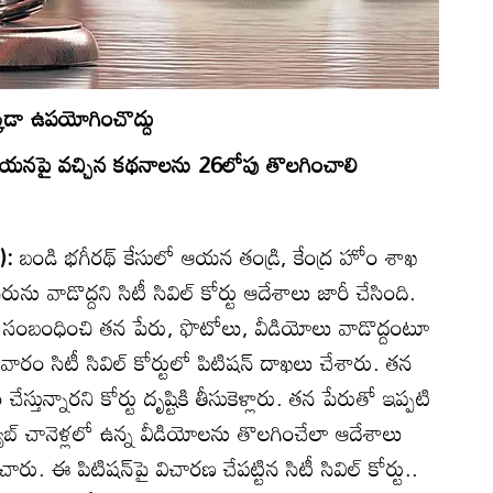
క్కడా ఉపయోగించొద్దు
 ఆయనపై వచ్చిన కథనాలను 26లోపు తొలగించాలి
):
బండి భగీరథ్‌ కేసులో ఆయన తండ్రి, కేంద్ర హోం శాఖ
 వాడొద్దని సిటీ సివిల్‌ కోర్టు ఆదేశాలు జారీ చేసింది.
కు సంబంధించి తన పేరు, ఫొటోలు, వీడియోలు వాడొద్దంటూ
వారం సిటీ సివిల్‌ కోర్టులో పిటిషన్‌ దాఖలు చేశారు. తన
ేస్తున్నారని కోర్టు దృష్టికి తీసుకెళ్లారు. తన పేరుతో ఇప్పటి
్‌ చానెళ్లలో ఉన్న వీడియోలను తొలగించేలా ఆదేశాలు
ంచారు. ఈ పిటిషన్‌పై విచారణ చేపట్టిన సిటీ సివిల్‌ కోర్టు..