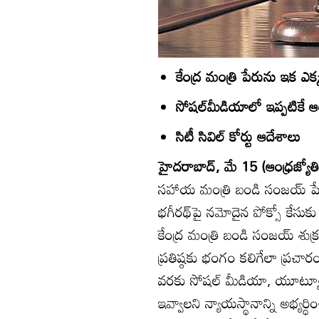
కేంద్ర మంత్రి పేరును ఇక ఎ
సోషల్‌మీడియాలో ఇప్పటికే
సిటీ సివిల్‌ కోర్టు ఆదేశాలు
హైదరాబాద్‌, మే 15 (ఆంధ్రజ్యోతి
సహాయ మంత్రి బండి సంజయ్‌ పేరును
భగీరథ్‌పై నమోదైన పోక్సో కేసు
కేంద్ర మంత్రి బండి సంజయ్‌ శుక్ర
ప్రతిష్ఠకు భంగం కలిగేలా ప్రచారం చ
వరకు సోషల్‌ మీడియా, యూట్యూబ
ఇవ్వాలని న్యాయస్థానాన్ని అభ్యర్ధి