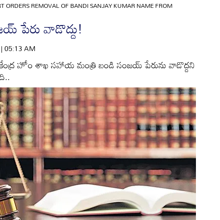
URT ORDERS REMOVAL OF BANDI SANJAY KUMAR NAME FROM
య్‌ పేరు వాడొద్దు!
6 | 05:13 AM
 కేంద్ర హోం శాఖ సహాయ మంత్రి బండి సంజయ్‌ పేరును వాడొద్దని
ది..