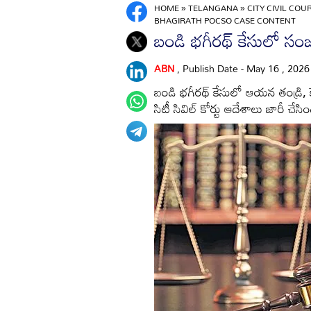
HOME
»
TELANGANA
»
CITY CIVIL CO
BHAGIRATH POCSO CASE CONTENT
బండి భగీరథ్‌ కేసులో సంజ
ABN
, Publish Date - May 16 , 202
బండి భగీరథ్‌ కేసులో ఆయన తండ్రి,
సిటీ సివిల్‌ కోర్టు ఆదేశాలు జారీ చేసిం