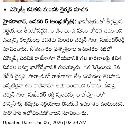
ఎమ్మెల్సీ కవితకు మండలి చైర్మన్‌ సూచన
హైదరాబాద్‌, జనవరి 5 (ఆంధ్రజ్యోతి):
భావోద్వేగంతో తీవ్రమైన
నిర్ణయాలు తీసుకోవద్దని, రాజీనామాపై పునరాలోచన చేయాలని
ఎమ్మెల్సీ కల్వకుంట్ల కవితకు మండలి చైర్మన్‌ గుత్తా సుఖేందర్‌రెడ్డి
సూచించారు. సోమవారం ప్రశ్నోత్తరాల అనంతరం సభలో
ఎమ్మెల్సీ పదవికి రాజీనామా చేయడానికి గల కారణాలపై కవిత
వివరణ ఇస్తూ భావోద్వేగానికి గురయ్యారు. గత సెప్టెంబరు 3వ
తేదీనే చైర్మన్‌ ఫార్మాట్‌లో రాజీనామా లేఖ పంపినట్టు తెలిపారు.
ఇప్పటికైనా తన రాజీనామా ఆమోదించాలని కోరారు. దీనిపై
చైర్మన్‌ గుత్తా సుఖేందర్‌ రెడ్డి స్పందిస్తూ భావోద్వేగాలతో
కొన్నిసార్లు తప్పుడు నిర్ణయాలు తీసుకునే అవకాశం ఉంటుందని,
మరోసారి ఆలోచించుకోవాలని సూచించారు.
Updated Date - Jan 06 , 2026 | 02:39 AM