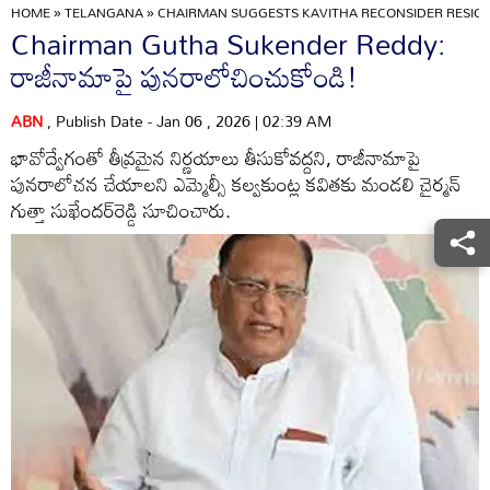
HOME
»
TELANGANA
»
CHAIRMAN SUGGESTS KAVITHA RECONSIDER RESIGN
Chairman Gutha Sukender Reddy:
రాజీనామాపై పునరాలోచించుకోండి!
ABN
, Publish Date - Jan 06 , 2026 | 02:39 AM
భావోద్వేగంతో తీవ్రమైన నిర్ణయాలు తీసుకోవద్దని, రాజీనామాపై
పునరాలోచన చేయాలని ఎమ్మెల్సీ కల్వకుంట్ల కవితకు మండలి చైర్మన్‌
గుత్తా సుఖేందర్‌రెడ్డి సూచించారు.