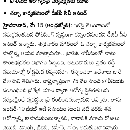
పోలీసుల ఆరోగ్యంపై పర్యవేక్షణకు యాప్‌
చర్చా కార్యక్రమంలో డీజీపీ సీవీ ఆనంద్‌
హైదరాబాద్‌, మే 15 (ఆంధ్రజ్యోతి):
ఇకపై తెలంగాణలో
సమర్థవంతమైన పోలీసింగ్‌ స్పష్టంగా కన్పించనుందని డీజీపీ సీవీ
ఆనంద్‌ అన్నారు. శుక్రవారం నగరంలో ఓ చర్చా కార్యక్రమంలో
పాల్గొన్న ఆయన మాట్లాడుతూ.. ట్రాఫిక్‌ పోలీసులతో పాటు
శాంతిభద్రతల విభాగం సిబ్బంది, అఽధికారులు సైతం రద్దీ
సమయాల్లో రోడ్లమీద తప్పనిసరిగా కన్పించేలా ఆదేశాలు జారీ
చేశామని తెలిపారు. రాష్ట్రవ్యాప్తంగా 75 వేల మంది పోలీసులకు
సంబంధించి ప్రత్యేక యాప్‌ ద్వారా ఆరోగ్య స్థితిగతులను
పర్యవేక్షించే వ్యవస్ధను ప్రారంభించనున్నామని చెప్పారు. తాను
అండర్‌-19 క్రికెట్‌ ఆడే సమయం నుంచి నేటి వరకు తన
ఆరోగ్యాన్ని కాపాడుకుంటున్నానని, వారానికి మూడు రోజులు
వెయిట్‌ ట్రైనింగ్‌, క్రికెట్‌, టెన్నీస్‌, గోల్ఫ్‌ ఆడుతుంటానన్నారు.