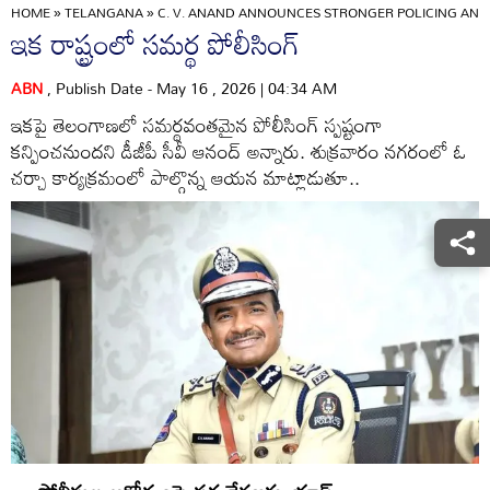
HOME
»
TELANGANA
»
C. V. ANAND ANNOUNCES STRONGER POLICING AND
ఇక రాష్ట్రంలో సమర్థ పోలీసింగ్‌
ABN
, Publish Date - May 16 , 2026 | 04:34 AM
ఇకపై తెలంగాణలో సమర్థవంతమైన పోలీసింగ్‌ స్పష్టంగా
కన్పించనుందని డీజీపీ సీవీ ఆనంద్‌ అన్నారు. శుక్రవారం నగరంలో ఓ
చర్చా కార్యక్రమంలో పాల్గొన్న ఆయన మాట్లాడుతూ..