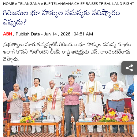
HOME
»
TELANGANA
»
BJP TELANGANA CHIEF RAISES TRIBAL LAND RIGHT
గిరిజనుల భూ హక్కుల సమస్యకు పరిష్కారం
ఎప్పుడు?
ABN
, Publish Date - Jun 14 , 2026 | 04:51 AM
ప్రభుత్వాలు మారుతున్నప్పటికీ గిరిజనుల భూ హక్కుల సమస్య మాత్రం
అలాగే కొనసాగుతోందని బీజేపీ రాష్ట్ర అధ్యక్షుడు ఎన్‌. రాంచందర్‌రావు
చెప్పారు.