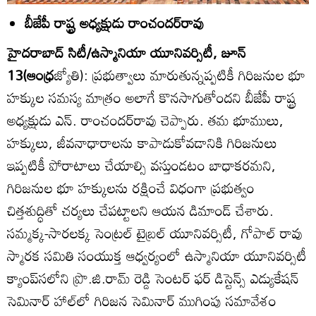
బీజేపీ రాష్ట్ర అధ్యక్షుడు రాంచందర్‌రావు
హైదరాబాద్‌ సిటీ/ఉస్మానియా యూనివర్సిటీ, జూన్‌
13(ఆంధ్ర
జ్యోతి): ప్రభుత్వాలు మారుతున్నప్పటికీ గిరిజనుల భూ
హక్కుల సమస్య మాత్రం అలాగే కొనసాగుతోందని బీజేపీ రాష్ట్ర
అధ్యక్షుడు ఎన్‌. రాంచందర్‌రావు చెప్పారు. తమ భూములు,
హక్కులు, జీవనాధారాలను కాపాడుకోవడానికి గిరిజనులు
ఇప్పటికీ పోరాటాలు చేయాల్సి వస్తుండటం బాధాకరమని,
గిరిజనుల భూ హక్కులను రక్షించే విధంగా ప్రభుత్వం
చిత్తశుద్ధితో చర్యలు చేపట్టాలని ఆయన డిమాండ్‌ చేశారు.
సమ్మక్క-సారలక్క సెంట్రల్‌ టైబ్రల్‌ యూనివర్సిటీ, గోపాల్‌ రావు
స్మారక సమితి సంయుక్త ఆధ్వర్యంలో ఉస్మానియా యూనివర్సిటీ
క్యాంప్‌సలోని ప్రొ.జి.రామ్‌ రెడ్డి సెంటర్‌ ఫర్‌ డిస్టెన్స్‌ ఎడ్యుకేషన్‌
సెమినార్‌ హాల్‌లో గిరిజన సెమినార్‌ ముగింపు సమావేశం