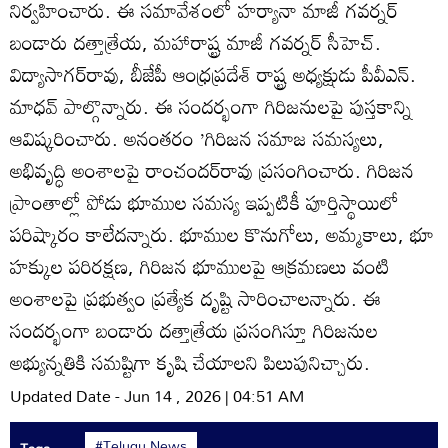
నిర్వహించారు. ఈ సమావేశంలో హర్యానా మాజీ గవర్నర్‌
బండారు దత్తాత్రేయ, మహారాష్ట్ర మాజీ గవర్నర్‌ సీహెచ్‌.
విద్యాసాగర్‌రావు, బీజేపీ ఆంధ్రప్రదేశ్‌ రాష్ట్ర అధ్యక్షుడు పీవీఎన్‌.
మాధవ్‌ పాల్గొన్నారు. ఈ సందర్భంగా గిరిజనులపై పుస్తకాన్ని
ఆవిష్కరించారు. అనంతరం ’గిరిజన సమాజ సమస్యలు,
అభివృద్ధి అంశాలపై రాంచందర్‌రావు ప్రసంగించారు. గిరిజన
ప్రాంతాల్లో పోడు భూముల సమస్య ఇప్పటికీ పూర్తిస్థాయిలో
పరిష్కారం కాలేదన్నారు. భూముల కొనుగోలు, అమ్మకాలు, భూ
హక్కుల పరిరక్షణ, గిరిజన భూములపై ఆక్రమణలు వంటి
అంశాలపై ప్రభుత్వం ప్రత్యేక దృష్టి సారించాలన్నారు. ఈ
సందర్భంగా బండారు దత్తాత్రేయ ప్రసంగిస్తూ గిరిజనుల
అభ్యున్నతికి సమష్టిగా కృషి చేయాలని పిలుపునిచ్చారు.
Updated Date - Jun 14 , 2026 | 04:51 AM
#Telugu News