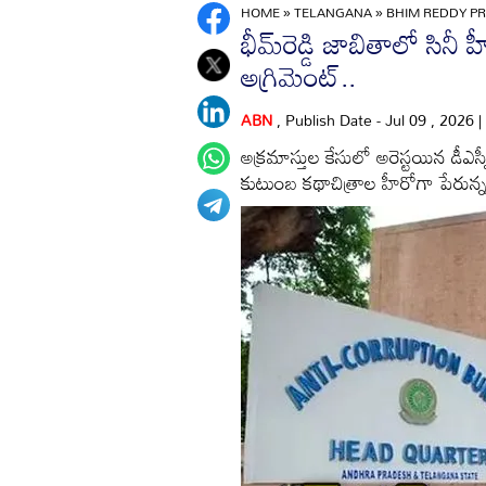
HOME
»
TELANGANA
»
BHIM REDDY PR
భీమ్‌రెడ్డి జాబితాలో సిన
అగ్రిమెంట్‌..
ABN
, Publish Date - Jul 09 , 2026
అక్రమాస్తుల కేసులో అరెస్టయిన డీఎస్ప
కుటుంబ కథాచిత్రాల హీరోగా పేరున