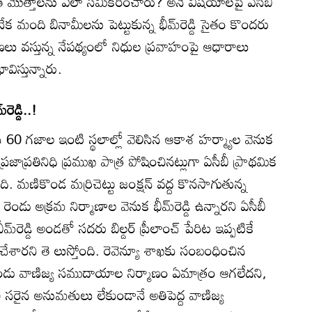
అంత మొత్తాలను ఎలా సమీకరించారు? అనే విషయాలపై ఏసీబీ
ేక మంది బినామీలను పెట్టుకున్న భీమ్‌రెడ్డి సైతం కొందరు
లు వస్తున్న నేపథ్యంలో నిధుల ప్రవాహంపై ఆధారాలు
విస్తున్నారు.
ెడ్డి..!
60 గజాల ఇంటి స్థలాల్లో వెలిసిన ఆకాశ హర్మ్యాల వెనుక
రజాప్రతినిధి ప్రముఖ పాత్ర పోషించినట్లుగా ఏసీబీ ప్రాథమిక
ంది. మణికొండ మర్రిచెట్టు జంక్షన్‌ వద్ద కొనసాగుతున్న
ెండు అక్రమ నిర్మాణాల వెనుక భీమ్‌రెడ్డి ఉన్నారని ఏసీబీ
్‌రెడ్డి అండతో సదరు బిల్డర్‌ ప్రీలాంచ్‌ పేరిట ఇప్పటికే
ేశారని తె లుస్తోంది. రెవెన్యూ శాఖకు సంబంధించిన
 రెండు వాణిజ్య సముదాయాల నిర్మాణం ఏమాత్రం ఆగలేదని,
ంచి సరైన అనుమతులు లేకుండానే అతిపెద్ద వాణిజ్య