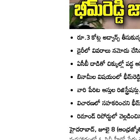
రూ.3 కోట్ల అడ్వాన్స్‌ తీసుకున
డైరీలో వివరాలు నమోదు చేసిన భ
ఏసీబీ దాడితో చిక్కుల్లో పడ్డ ఆ
బినామీల విషయంలో భీమ్‌రెడ్డి 
వారి పేరిట ఆస్తుల రిజిస్ట్రేషన్
విచారణలో సహకరించని భీమ్‌రె
రిమాండ్‌ రిపోర్టులో వెల్లడించ
హైదరాబాద్‌, జూలై 8 (ఆంధ్రజ్యో
వ్యవహారంలో ఓ సినీ హీరో పేరు త