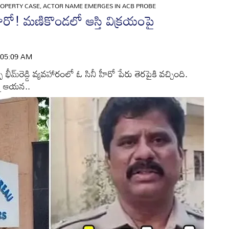
OPERTY CASE, ACTOR NAME EMERGES IN ACB PROBE
ీ హీరో! మణికొండలో ఆస్తి విక్రయంపై
 | 05:09 AM
ీ భీమ్‌రెడ్డి వ్యవహారంలో ఓ సినీ హీరో పేరు తెరపైకి వచ్చింది.
్న ఆయన..