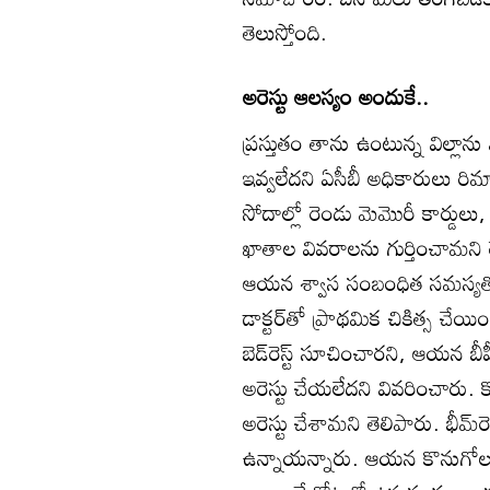
తెలుస్తోంది.
అరెస్టు ఆలస్యం అందుకే..
ప్రస్తుతం తాను ఉంటున్న విల్లాను
ఇవ్వలేదని ఏసీబీ అధికారులు రిమా
సోదాల్లో రెండు మెమొరీ కార్డులు
ఖాతాల వివరాలను గుర్తించామని తె
ఆయన శ్వాస సంబంధిత సమస్యతో ఇ
డాక్టర్‌తో ప్రాథమిక చికిత్స చేయించ
బెడ్‌రెస్ట్‌ సూచించారని, ఆయన 
అరెస్టు చేయలేదని వివరించారు. క
అరెస్టు చేశామని తెలిపారు. భీమ్‌ర
ఉన్నాయన్నారు. ఆయన కొనుగోలు చ