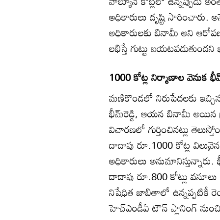
వాల్యూనే కోట్లలో ఉన్నప్పుడు 
అధికారులు దృష్టి సారించారు. అన
అధికారులకు బినామీ అని ఆరోపణ
లభిస్తే గుట్టు బయటపడుతుందని భా
1000 కోట్ల నిర్మాణాల వెనుక భీమ్‌ర
మణికొండలో నిరుపేదలకు ఇచ్చిన 
భీమ్‌రెడ్డి, ఆయన బినామీ అయిన ప్
విచారణలో గుర్తించినట్లు తెలుస్తో
దాదాపు రూ.1000 కోట్ల విలువైన ర
అధికారులు అనుమానిస్తున్నారు. భీమ
దాదాపు రూ.800 కోట్లు వసూలు చ
నిషేధిత జాబితాలో ఉన్నప్పటికీ
హెచ్‌ఎండీఏ టౌన్‌ ప్లానింగ్‌ ను