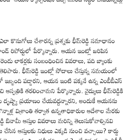
 ఎలా కొనుగోలు చేశారన్న ప్రశ్నకు భీమ్‌రెడ్డి సమాధానం
ండ్‌ రిపోర్టులో పేర్కొన్నారు. ఆయన ఇంట్లో జరిపిన
, రెండు లాకర్లకు సంబంధించిన వివరాలు, పది బ్యాంకు
లిపారు. భీమ్‌రెడ్డి ఇంట్లో సోదాలు చేస్తున్న సమయంలో
బ్బంది పడ్డారని, ఆయన ఇంటి పక్కనే ఉన్న ఎంబీబీఎస్‌
ి ఆస్పత్రికి తరలించామని పేర్కొన్నారు. వైద్యులు భీమ్‌రెడ్డికి
బీపీ దృష్ట్యా ప్రయాణం చేయవద్దన్నారని, అందుకే ఆయనను
ొన్నాళ్ల విశ్రాంతి తర్వాత ఉన్నతాధికారుల ఆదేశాల మేరకు
ెడ్డి బినామీ ఆస్తుల వివరాలు మరిన్ని తెలుసుకోవాల్సినవి
ేసిన ఆస్తులకు నిధులు ఎక్కడి నుంచి వచ్చాయి? కార్డు