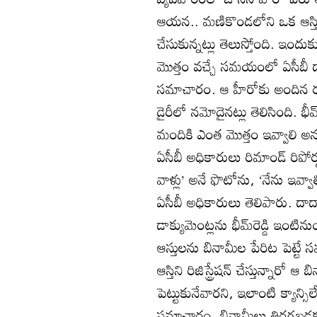
ఆయన.. మణికొండలోని ఒక ఆస్తి అ
చేసుకున్నట్లు తెలుస్తోంది. ఇందుక
మొత్తం వచ్చే సమయంలో ఏసీబీ 
సమాచారం. ఆ హీరోకు అందిన రూ.3 
డైరీలో నమోదైనట్లు తెలిసింది. భ
మందికి ఎంత మొత్తం ఇవ్వాలి అన
ఏసీబీ అధికారులు రిమాండ్‌ రిపోర్
వాళ్లు’ అనే ఫొటోను, ‘నేను ఇవ్వా
ఏసీబీ అధికారులు తెలిపారు. దాద
డాక్యుమెంట్లను భీమ్‌రెడ్డి ఇంటినుం
ఆస్తులను బినామీల పేరిట పెట్టే
ఆస్తిని రిజిస్ట్రేషన్‌ చేస్తున్నారో
పెట్టుకునేవారని, ఇలాంటి క్యాన్సిల
సమాచారం. బినామీలు తిరగబడకుండా 