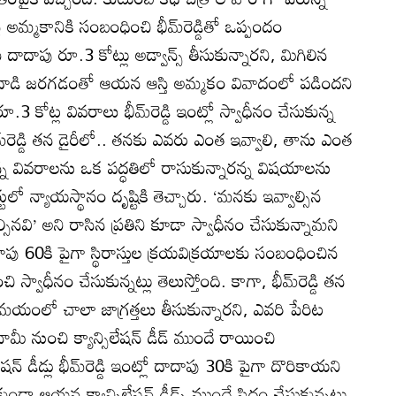
మ్మకానికి సంబంధించి భీమ్‌రెడ్డితో ఒప్పందం
ు దాదాపు రూ.3 కోట్లు అడ్వాన్స్‌ తీసుకున్నారని, మిగిలిన
దాడి జరగడంతో ఆయన ఆస్తి అమ్మకం వివాదంలో పడిందని
కోట్ల వివరాలు భీమ్‌రెడ్డి ఇంట్లో స్వాధీనం చేసుకున్న
ీమ్‌రెడ్డి తన డైరీలో.. తనకు ఎవరు ఎంత ఇవ్వాలి, తాను ఎంత
్న వివరాలను ఒక పద్ధతిలో రాసుకున్నారన్న విషయాలను
టులో న్యాయస్థానం దృష్టికి తెచ్చారు. ‘మనకు ఇవ్వాల్సిన
ల్సినవి’ అని రాసిన ప్రతిని కూడా స్వాధీనం చేసుకున్నామని
ాపు 60కి పైగా స్థిరాస్తుల క్రయవిక్రయాలకు సంబంధించిన
చి స్వాధీనం చేసుకున్నట్లు తెలుస్తోంది. కాగా, భీమ్‌రెడ్డి తన
 సమయంలో చాలా జాగ్రత్తలు తీసుకున్నారని, ఎవరి పేరిట
 ఆ బినామీ నుంచి క్యాన్సిలేషన్‌ డీడ్‌ ముందే రాయించి
ేషన్‌ డీడ్లు భీమ్‌రెడ్డి ఇంట్లో దాదాపు 30కి పైగా దొరికాయని
ఆయన క్యాన్సిలేషన్‌ డీడ్స్‌ ముందే సిద్ధం చేసుకున్నట్లు