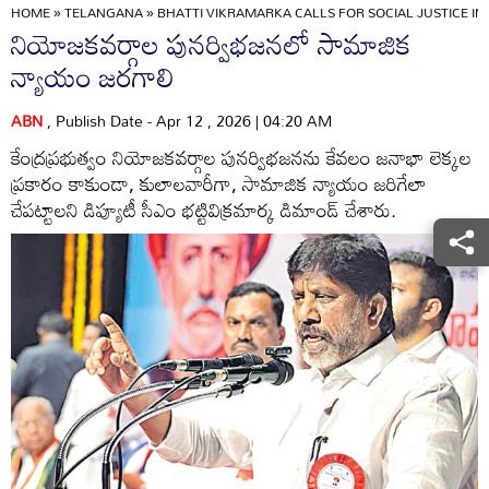
HOME
»
TELANGANA
»
BHATTI VIKRAMARKA CALLS FOR SOCIAL JUSTICE I
నియోజకవర్గాల పునర్విభజనలో సామాజిక
న్యాయం జరగాలి
ABN
, Publish Date - Apr 12 , 2026 | 04:20 AM
కేంద్రప్రభుత్వం నియోజకవర్గాల పునర్విభజనను కేవలం జనాభా లెక్కల
ప్రకారం కాకుండా, కులాలవారీగా, సామాజిక న్యాయం జరిగేలా
చేపట్టాలని డిప్యూటీ సీఎం భట్టివిక్రమార్క డిమాండ్‌ చేశారు.