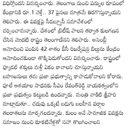
విధిస్తోందని విమర్శించారు. తెలంగాణ నుంచి పన్నుల రూపంలో
కేంద్రానికి రూ.1 వెళ్తే.. 37 పైసలు మాత్రమే తిరగొస్తున్నాయని
తెలిపారు. ఈ వివక్షపై సీడబ్ల్యూసీ సమావేశంలో
చర్చించామన్నారు. దేశంలో బ్రిటీష్‌ పాలన తర్వాత కులగణన
చేసిన మొదటి రాష్ట్రం తెలంగాణేనని తెలిపారు. అసెంబ్లీ
ఆమోదించి పంపిన 42 శాతం బీసీ రిజర్వేషన్ల బిల్లును కేంద్రం
ఆమోదించకుండా తొక్కిపెడుతోందని విమర్శించారు. రాష్ట్రంలో
ఫ్యూడల్‌ శక్తులు మళ్లీ ఏకం కావాలని చూస్తున్నాయని
బహుజనులు తమ ప్రజా ప్రభుత్వాన్ని కాపాడుకోవాలని కోరారు.
ఫూలే ఆశయాల సాధనకు సీఎం రేవంత్‌రెడ్డి నాయకత్వంలోని
ప్రజా ప్రభుత్వం కట్టుబడి ఉందన్నారు. మంత్రి వాకిటి శ్రీహరి
మాట్లాడుతూ.. చదువు ఒక్కటే బడుగు బలహీన వర్గాల
తలరాతలను మార్చగలదన్నారు. కులం అనే సామాజిక వివక్షను
సమాజం నుంచి కూకటివేళ్లతో సహా తొలగించాలని