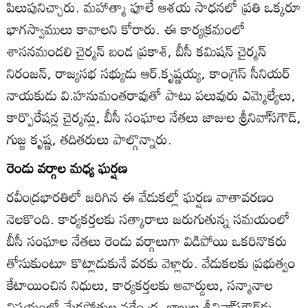
పిలుపునిచ్చారు. మహాత్మా ఫూలే ఆశయ సాధనలో ప్రతి ఒక్కరూ
భాగస్వాములు కావాలని కోరారు. ఈ కార్యక్రమంలో
శాసనమండలి చైర్మన్‌ బండ ప్రకాశ్‌, బీసీ కమిషన్‌ చైర్మన్‌
నిరంజన్‌, రాజ్యసభ సభ్యుడు ఆర్‌.కృష్ణయ్య, కాంగ్రెస్‌ సీనియర్‌
నాయకుడు వి.హనుమంతరావుతో పాటు పలువురు ఎమ్మెల్యేలు,
కార్పొరేషన్ల చైర్మన్లు, బీసీ సంఘాల నేతలు జాజుల శ్రీనివా్‌సగౌడ్‌,
గుజ్జ కృష్ణ, తదితరులు పాల్గొన్నారు.
రెండు వర్గాల మధ్య ఘర్షణ
రవీంద్రభారతిలో జరిగిన ఈ వేడుకల్లో ఘర్షణ వాతావరణం
నెలకొంది. కార్యకర్తలకు సత్కారాలు జరుగుతున్న సమయంలో
బీసీ సంఘాల నేతలు రెండు వర్గాలుగా విడిపోయి ఒకరినొకరు
తోసుకుంటూ కొట్లాడుకునే వరకు వెళ్లారు. వేడుకలకు ప్రభుత్వం
కేటాయించిన నిధులు, కార్యకర్తలకు అవార్డులు, సన్మానాల
విషయంలో మేకపోతుల నరేం ద్ర, జాజుల శ్రీనివా్‌సగౌడ్‌కు