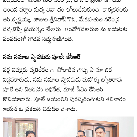
చెందిన వర్గాల మధ్య వివా దం చోటుచేసుకుంది. కార్యకర్తలకు
ఆర్‌.కృష్ణయ్య, జాజుల శ్రీనివా్‌సగౌడ్‌, మేకపోతుల నరేంద్ర
నచ్చజెప్పే ప్రయత్నం చేశారు. ఆందోళనకారుల ను బయటకు
పంపడంతో గొడవ సద్దుమణిగింది.
సమ సమాజ స్థాపకుడు పూలే: కేసీఆర్‌
వర్ణ వివక్షకు వ్యతిరేకం గా పోరాడిన గొప్ప సామా జిక
విప్లవకారుడు, సమ సమాజ స్థాపకుడు మహాత్మ జ్యోతిరావు
పూలే అని బీఆర్‌ఎస్‌ అధినేత, మాజీ సీఎం కేసీఆర్‌
కొనియాడారు. పూలే జయంతిని పురస్కరించుకుని శనివారం
ఆయన ఓ ప్రకటన విడుదల చేశారు.