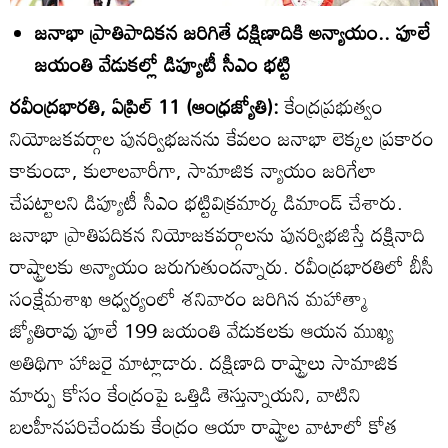
జనాభా ప్రాతిపాదికన జరిగితే దక్షిణాదికి అన్యాయం.. ఫూలే
జయంతి వేడుకల్లో డిప్యూటీ సీఎం భట్టి
రవీంద్రభారతి, ఏప్రిల్‌ 11 (ఆంధ్రజ్యోతి):
కేంద్రప్రభుత్వం
నియోజకవర్గాల పునర్విభజనను కేవలం జనాభా లెక్కల ప్రకారం
కాకుండా, కులాలవారీగా, సామాజిక న్యాయం జరిగేలా
చేపట్టాలని డిప్యూటీ సీఎం భట్టివిక్రమార్క డిమాండ్‌ చేశారు.
జనాభా ప్రాతిపదికన నియోజకవర్గాలను పునర్విభజిస్తే దక్షినాది
రాష్ట్రాలకు అన్యాయం జరుగుతుందన్నారు. రవీంద్రభారతిలో బీసీ
సంక్షేమశాఖ ఆధ్వర్యంలో శనివారం జరిగిన మహాత్మా
జ్యోతిరావు ఫూలే 199 జయంతి వేడుకలకు ఆయన ముఖ్య
అతిథిగా హాజరై మాట్లాడారు. దక్షిణాది రాష్ట్రాలు సామాజిక
మార్పు కోసం కేంద్రంపై ఒత్తిడి తెస్తున్నాయని, వాటిని
బలహీనపరిచేందుకు కేంద్రం ఆయా రాష్ట్రాల వాటాలో కోత