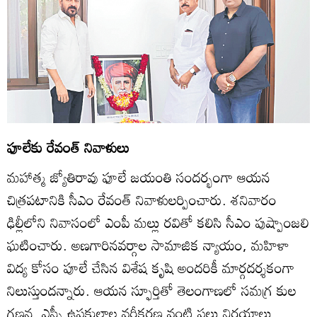
ఫూలేకు రేవంత్‌ నివాళులు
మహాత్మ జ్యోతిరావు ఫూలే జయంతి సందర్భంగా ఆయన
చిత్రపటానికి సీఎం రేవంత్‌ నివాళులర్పించారు. శనివారం
ఢిల్లీలోని నివాసంలో ఎంపీ మల్లు రవితో కలిసి సీఎం పుష్పాంజలి
ఘటించారు. అణగారినవర్గాల సామాజిక న్యాయం, మహిళా
విద్య కోసం పూలే చేసిన విశేష కృషి అందరికీ మార్గదర్శకంగా
నిలుస్తుందన్నారు. ఆయన స్ఫూర్తితో తెలంగాణలో సమగ్ర కుల
గణన, ఎస్సీ ఉపకులాల వర్గీకరణ వంటి పలు నిర్ణయాలు