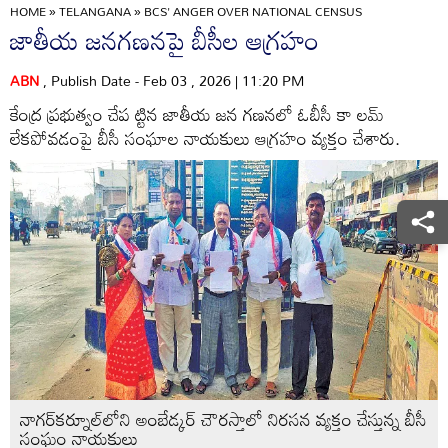
HOME
»
TELANGANA
»
BCS' ANGER OVER NATIONAL CENSUS
జాతీయ జనగణనపై బీసీల ఆగ్రహం
ABN
, Publish Date - Feb 03 , 2026 | 11:20 PM
కేంద్ర ప్రభుత్వం చేప ట్టిన జాతీయ జన గణనలో ఓబీసీ కా లమ్‌
లేకపోవడంపై బీసీ సంఘాల నాయకులు ఆగ్రహం వ్యక్తం చేశారు.
నాగర్‌కర్నూల్‌లోని అంబేడ్కర్‌ చౌరస్తాలో నిరసన వ్యక్తం చేస్తున్న బీసీ
సంఘం నాయకులు