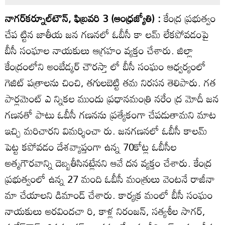
నాగర్‌కర్నూల్‌టౌన్‌, ఫిబ్రవరి 3 (ఆంధ్రజ్యోతి) :
కేంద్ర ప్రభుత్వం
చేప ట్టిన జాతీయ జన గణనలో ఓబీసీ కా లమ్‌ లేకపోవడంపై
బీసీ సంఘాల నాయకులు ఆగ్రహం వ్యక్తం చేశారు. జిల్లా
కేంద్రంలోని అంబేడ్కర్‌ చౌరస్తా లో బీసీ సంఘం ఆధ్వర్యంలో
గెజిట్‌ పత్రాలను చించి, తగులబెట్టి తమ నిరసన తెలిపారు. గత
పార్లమెంట్‌ ఎ న్నికల ముందు ప్రధానమంత్రి నరేం ద్ర మోదీ జన
గణనతో పాటు ఓబీసీ గణనను ప్రత్యేకంగా చేపడుతామని మాట
ఇచ్చి మరిచారని విమర్శించా రు. జనగణనలో ఓబీసీ కాలమ్‌
పెట్ట కపోవడం దేశవ్యాప్తంగా ఉన్న 70కోట్ల ఓబీసీల
అత్మగౌరవాన్ని దెబ్బతీసినట్లేనని ఆవే దన వ్యక్తం చేశారు. కేంద్ర
ప్రభుత్వంలో ఉన్న 27 మంది ఓబీసీ మంత్రులు వెంటనే రాజీనా
మా చేయాలని డిమాండ్‌ చేశారు. కార్యక్ర మంలో బీసీ సంఘం
నాయకులు అరవిందచా రి, కాళ్ల నిరంజన్‌, సత్యశీల సాగర్‌,