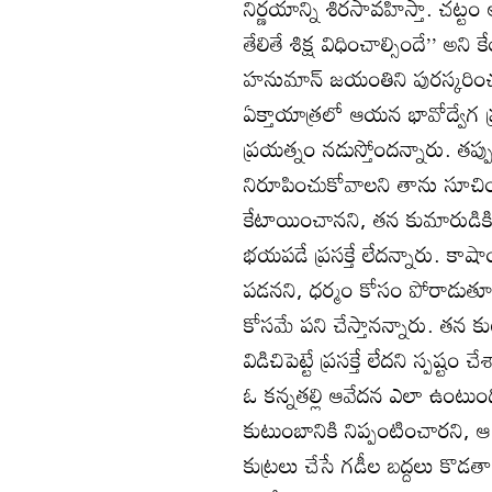
నిర్ణయాన్ని శిరసావహిస్తా. చట్
తేలితే శిక్ష విధించాల్సిందే’’ అన
హనుమాన్‌ జయంతిని పురస్కరిం
ఏక్తాయాత్రలో ఆయన భావోద్వేగ ప
ప్రయత్నం నడుస్తోందన్నారు. తప్
నిరూపించుకోవాలని తాను సూచిం
కేటాయించానని, తన కుమారుడి
భయపడే ప్రసక్తే లేదన్నారు. కాష
పడనని, ధర్మం కోసం పోరాడుతూ
కోసమే పని చేస్తానన్నారు. తన కుటు
విడిచిపెట్టే ప్రసక్తే లేదని స్ప
ఓ కన్నతల్లి ఆవేదన ఎలా ఉంటుంద
కుటుంబానికి నిప్పంటించారని, ఆ ని
కుట్రలు చేసే గడీల బద్దలు కొడ