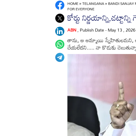
HOME
»
TELANGANA
»
BANDI SANJAY 
FOR EVERYONE
కోర్టు నిర్ణయాన్ని,చట్టాన్ని
ABN
, Publish Date - May 13 , 202
తాను, ఆ అమ్మాయి స్నేహితులమని,
చేయలేదని..... నా కొడుకు చెబుతున్న