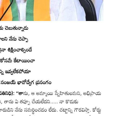
ు చెబుతున్నాడు
లని నేను చెప్పా
ా శిక్షించాల్సిందే
కోసమే కేటాయించా
ని ఇవ్వలేకపోయా
 సంజయ్‌ భావోద్వేగ ప్రసంగం
రతినిధి): ‘‘తా
ను, ఆ అమ్మాయి స్నేహితులమని, అభిప్రాయ
 తాను ఏ తప్పూ చేయలేదని..... నా కొడుకు
డిని నేను సమర్థించడం లేదు. చట్టాన్ని గౌరవిస్తా. కోర్టు