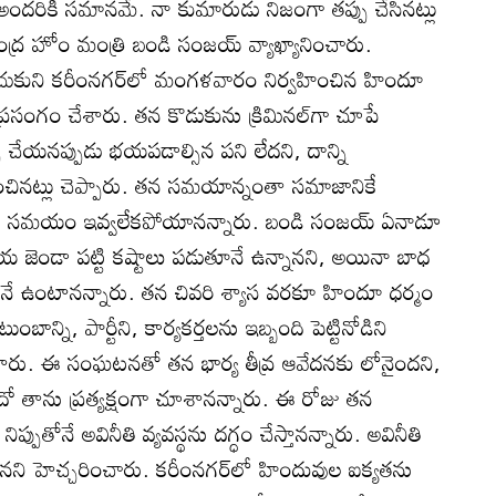
టం అందరికీ సమానమే. నా కుమారుడు నిజంగా తప్పు చేసినట్లు
ి కేంద్ర హోం మంత్రి బండి సంజయ్‌ వ్యాఖ్యానించారు.
చుకుని కరీంనగర్‌లో మంగళవారం నిర్వహించిన హిందూ
్రసంగం చేశారు. తన కొడుకును క్రిమినల్‌గా చూపే
పు చేయనప్పుడు భయపడాల్సిన పని లేదని, దాన్ని
చినట్లు చెప్పారు. తన సమయాన్నంతా సమాజానికే
కి సమయం ఇవ్వలేకపోయానన్నారు. బండి సంజయ్‌ ఏనాడూ
ాయ జెండా పట్టి కష్టాలు పడుతూనే ఉన్నానని, అయినా బాధ
నే ఉంటానన్నారు. తన చివరి శ్యాస వరకూ హిందూ ధర్మం
ంబాన్ని, పార్టీని, కార్యకర్తలను ఇబ్బంది పెట్టినోడిని
ష్టం చేశారు. ఈ సంఘటనతో తన భార్య తీవ్ర ఆవేదనకు లోనైందని,
ో తాను ప్రత్యక్షంగా చూశానన్నారు. ఈ రోజు తన
ప్పుతోనే అవినీతి వ్యవస్థను దగ్ధం చేస్తానన్నారు. అవినీతి
తానని హెచ్చరించారు. కరీంనగర్‌లో హిందువుల ఐక్యతను