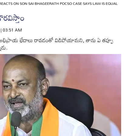
REACTS ON SON SAI BHAGEERATH POCSO CASE SAYS LAW IS EQUAL
 గౌరవిస్తాం
6 | 03:51 AM
 అభిప్రాయ భేదాలు రావడంతో విడిపోయామని, తాను ఏ తప్పూ
ాడు.