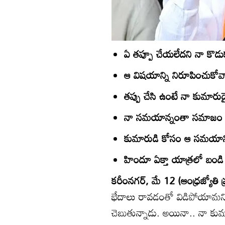
ఏ తప్పూ చేయలేదని నా కొడుక
ఆ విషయాన్ని నిరూపించుకోవా
తప్పు చేసి ఉంటే నా కుమారుడైన
నా సమయాన్నంతా సమాజం 
కుమారుడి కోసం ఆ సమయాన్
హిందూ ఏక్తా యాత్రలో బండి
కరీంనగర్‌, మే 12 (ఆంధ్రజ్యోతి ప్
భేదాలు రావడంతో విడిపోయామని,
చెబుతున్నాడు. అయినా.. నా కుమారు