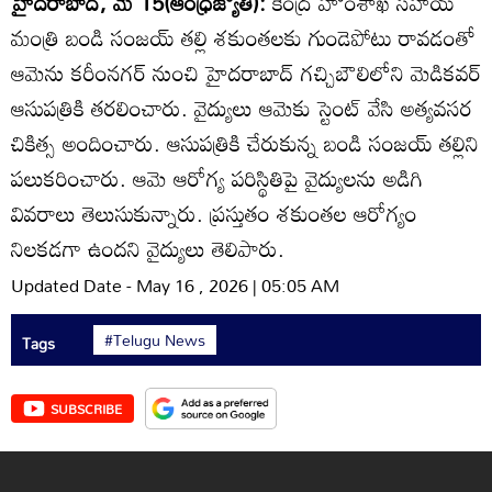
హైదరాబాద్‌, మే 15(ఆంధ్రజ్యోతి):
కేంద్ర హోంశాఖ సహాయ
మంత్రి బండి సంజయ్‌ తల్లి శకుంతలకు గుండెపోటు రావడంతో
ఆమెను కరీంనగర్‌ నుంచి హైదరాబాద్‌ గచ్చిబౌలిలోని మెడికవర్‌
ఆసుపత్రికి తరలించారు. వైద్యులు ఆమెకు స్టెంట్‌ వేసి అత్యవసర
చికిత్స అందించారు. ఆసుపత్రికి చేరుకున్న బండి సంజయ్‌ తల్లిని
పలుకరించారు. ఆమె ఆరోగ్య పరిస్థితిపై వైద్యులను అడిగి
వివరాలు తెలుసుకున్నారు. ప్రస్తుతం శకుంతల ఆరోగ్యం
నిలకడగా ఉందని వైద్యులు తెలిపారు.
Updated Date - May 16 , 2026 | 05:05 AM
#Telugu News
Tags
SUBSCRIBE