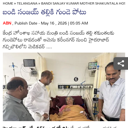
HOME
»
TELANGANA
»
BANDI SANJAY KUMAR MOTHER SHAKUNTALA HOSPI
బండి సంజయ్‌ తల్లికి గుండె పోటు
ABN
, Publish Date - May 16 , 2026 | 05:05 AM
కేంద్ర హోంశాఖ సహాయ మంత్రి బండి సంజయ్‌ తల్లి శకుంతలకు
గుండెపోటు రావడంతో ఆమెను కరీంనగర్‌ నుంచి హైదరాబాద్‌
గచ్చిబౌలిలోని మెడికవర్‌ ....