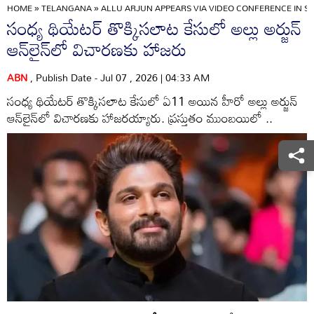
HOME
»
TELANGANA
»
ALLU ARJUN APPEARS VIA VIDEO CONFERENCE IN 
సంధ్య థియేటర్‌ తొక్కిసలాట కేసులో అల్లు అర్జున్‌
ఆన్‌లైన్‌లో విచారణకు హాజరు
ABN
, Publish Date - Jul 07 , 2026 | 04:33 AM
సంధ్య థియేటర్‌ తొక్కిసలాట కేసులో ఏ11 అయిన హీరో అల్లు అర్జున్‌
ఆన్‌లైన్‌లో విచారణకు హాజరయ్యారు. ప్రస్తుతం ముంబయిలో ..