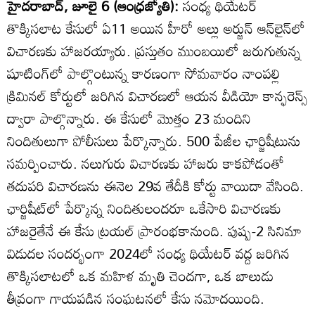
హైదరాబాద్‌, జూలై 6 (ఆంధ్రజ్యోతి):
సంధ్య థియేటర్‌
తొక్కిసలాట కేసులో ఏ11 అయిన హీరో అల్లు అర్జున్‌ ఆన్‌లైన్‌లో
విచారణకు హాజరయ్యారు. ప్రస్తుతం ముంబయిలో జరుగుతున్న
షూటింగ్‌లో పాల్గొంటున్న కారణంగా సోమవారం నాంపల్లి
క్రిమినల్‌ కోర్టులో జరిగిన విచారణలో ఆయన వీడియో కాన్ఫరెన్స్‌
ద్వారా పాల్గొన్నారు. ఈ కేసులో మొత్తం 23 మందిని
నిందితులుగా పోలీసులు పేర్కొన్నారు. 500 పేజీల ఛార్జిషీటును
సమర్పించారు. నలుగురు విచారణకు హాజరు కాకపోడంతో
తదుపరి విచారణను ఈనెల 29వ తేదీకి కోర్టు వాయిదా వేసింది.
ఛార్జిషీట్‌లో పేర్కొన్న నిందితులందరూ ఒకేసారి విచారణకు
హాజరైతేనే ఈ కేసు ట్రయల్‌ ప్రారంభకానుంది. పుష్ప-2 సినిమా
విడుదల సందర్భంగా 2024లో సంధ్య థియేటర్‌ వద్ద జరిగిన
తొక్కిసలాటలో ఒక మహిళ మృతి చెందగా, ఒక బాలుడు
తీవ్రంగా గాయపడిన సంఘటనలో కేసు నమోదయింది.