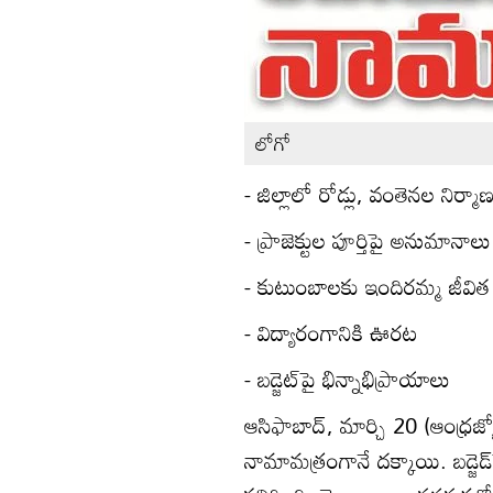
లోగో
- జిల్లాలో రోడ్లు, వంతెనల నిర్మా
- ప్రాజెక్టుల పూర్తిపై అనుమానాలు
- కుటుంబాలకు ఇందిరమ్మ జీవిత
- విద్యారంగానికి ఊరట
- బడ్జెట్‌పై భిన్నాభిప్రాయాలు
ఆసిఫాబాద్‌, మార్చి 20 (ఆంధ్రజ్య
నామామత్రంగానే దక్కాయి. బడ్జెడ్