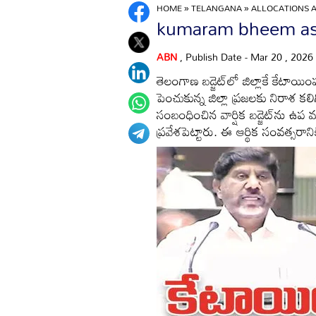
HOME
»
TELANGANA
»
ALLOCATIONS 
kumaram bheem asif
ABN
, Publish Date - Mar 20 , 2026
తెలంగాణ బడ్జెట్‌లో జిల్లాకే కేటాయి
పెంచుకున్న జిల్లా ప్రజలకు నిరాశ 
సంబంధించిన వార్షిక బడ్జెట్‌ను ఉప ము
ప్రవేశపెట్టారు. ఈ ఆర్థిక సంవత్సరానిక