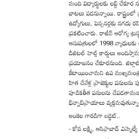
మంది విద్యార్థులకు లబ్ది చేకూర
బాటలు పడనున్నాయి. రాష్ట్రంలో ప
ఉద్యోగులు, పెన్సనర్లకు నగదు రహ
ప్రకటించారు. రాజీవ్‌ ఆరోగ్య ట్రస
ఆసుపత్రులలో 1998 వ్యాధులకు చిక
డిజిటల్‌ హెల్త్‌ కార్డులు అందిస్త
ప్రయోజనం చేకూరనుంది. జిల్లాలో 
కేటాయించామని ఉప ముఖ్యమంత్రి భట
హిత చేవేళ్ల ప్రాజెక్టుల పనులను ప
పూడికతీత పనులను చేపడతామన్నారు. 
భిన్నాబిప్రాయాలు వ్యక్తమవుతున్న
అంకెల గారడిగా బడ్జెట్‌..
- కోవ లక్ష్మి, ఆసిఫాబాద్‌ ఎమ్మెల్యే