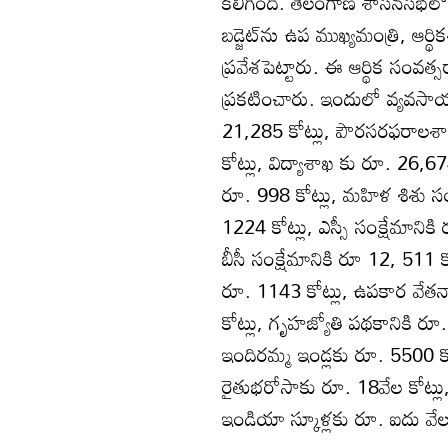
కలిగింది. తెలంగాణ శాసనసభలో 2
బడ్జెట్‌ను ఉప ముఖ్యమంత్రి, ఆర్థి
ప్రవేశపెట్టారు. ఈ ఆర్థిక సంవత్సరా
ప్రకటించారు. ఇందులో వ్యవసాయశ
21,285 కోట్లు, పౌరసరఫరాలశా
కోట్లు, విద్యాశాఖ కు రూ. 26,67
రూ. 998 కోట్లు, మహిళ శిశు సం
1224 కోట్లు, ఎస్సీ సంక్షేమానికి
బీసీ సంక్షేమానికి రూ 12, 511 కోట
రూ. 1143 కోట్లు, ఉపకార వేతనా
కోట్లు, గృహజ్యోతి పథకానికి రూ.
ఇందిరమ్మ ఇండ్లకు రూ. 5500 క
రైతుభరోసాకు రూ. 18వేల కోట్ల
ఇండియా స్కూళ్లకు రూ. ఐదు వేల