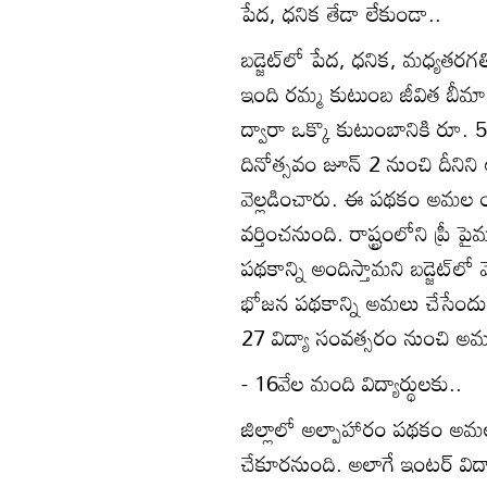
పేద, ధనిక తేడా లేకుండా..
బడ్జెట్‌లో పేద, ధనిక, మధ్యతరగత
ఇంది రమ్మ కుటుంబ జీవిత బీమ
ద్వారా ఒక్కొ కుటుంబానికి రూ. 5 
దినోత్సవం జూన్‌ 2 నుంచి దీనిని 
వెల్లడించారు. ఈ పథకం అమల యి
వర్తించనుంది. రాష్ట్రంలోని ప్రీ ప
పథకాన్ని అందిస్తామని బడ్జెట్‌లో
భోజన పథకాన్ని అమలు చేసేంద
27 విద్యా సంవత్సరం నుంచి అమ
- 16వేల మంది విద్యార్థులకు..
జిల్లాలో అల్పాహారం పథకం అమల
చేకూరనుంది. అలాగే ఇంటర్‌ విద్