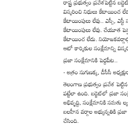
రాష్ట్ర ప్రభుత్వం ప్రవేశపెట్టిన బ
విస్మరించి నిధులు కేటాయించ లేదు
కేటాయింపులు లేవు.. ఎస్సీ, ఎస్టీ 
కేటాయింపులు లేవు. చేయూత పెన్షన
కేటాయించ లేదు. నియోజకవర్గాల్లో
ఆటో కార్మికుల సంక్షేమాన్ని విస్
ప్రజా సంక్షేమానికి పెద్దపీట..
- అత్రం సుగుణక్క, డీసీసీ అధ్యక్ష
తెలంగాణ ప్రభుత్వం ప్రవేశ పెట్టిన 
పట్టేలా ఉంది. బడ్జెట్‌లో ప్రజా సంక
అభివృద్ది, సంక్షేమానికి సమత
బలహీన వర్గాల అభ్యున్నతికి ప్రజా 
చేసింది.