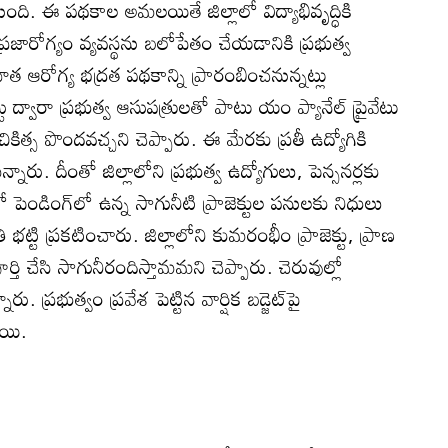
 నుంది. ఈ పథకాల అమలయితే జిల్లాలో విద్యాభివృద్ధికి
్రజారోగ్యం వ్యవస్థను బలోపేతం చేయడానికి ప్రభుత్వ
ిత ఆరోగ్య భద్రత పథకాన్ని ప్రారంబించనున్నట్లు
్టు ద్వారా ప్రభుత్వ ఆసుపత్రులతో పాటు యం ప్యానేల్‌ ప్రైవేటు
ిత్స పొందవచ్చని చెప్పారు. ఈ మేరకు ప్రతీ ఉద్యోగికి
ామన్నారు. దీంతో జిల్లాలోని ప్రభుత్వ ఉద్యోగులు, పెన్సనర్లకు
పెండింగ్‌లో ఉన్న సాగునీటి ప్రాజెక్టుల పనులకు నిధులు
్టి ప్రకటించారు. జిల్లాలోని కుమరంభీం ప్రాజెక్టు, ప్రాణ
ూర్తి చేసి సాగునీరందిస్తామమని చెప్పారు. చెరువుల్లో
ప్రభుత్వం ప్రవేశ పెట్టిన వార్షిక బడ్జెట్‌పై
ాయి.