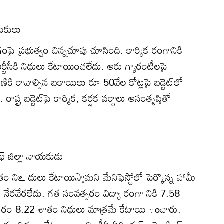
ాయకులు
క రంగంపై ప్రభుత్వం చిన్నచూపు చూసింది. కార్మిక రంగానికి
్టీసీకి నిధులు కేటాయించలేదు. అరు గ్యారంటీలపై
ణికి రావాల్సిన బకాయిలు రూ 50వేల కోట్లపై బడ్జెట్‌లో
ష్ట్ర బడ్జెట్‌పై కార్మిక, కర్షక వర్గాలు అసంతృప్తితో
్‌ జిల్లా నాయకుడు
ాతం నిఽ దులు కేటాయిస్తామని మేనిఫెస్టోలో పెర్కొన్న హామీ
నేరవేరలేదు. గత సంవత్సరం విద్యా రంగా నికి 7.58
రం 8.22 శాతం నిధులు మాత్రమే కేటాయి ంచారు.