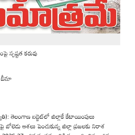
ణంపై స్పష్టత కరువు
 బీమా
ోతి): తెలంగాణ బడ్జెట్‌లో జిల్లాకే కేటాయింపులు
‌పై బోలెడు ఆశలు పెంచుకున్న జిల్లా ప్రజలకు నిరాశ