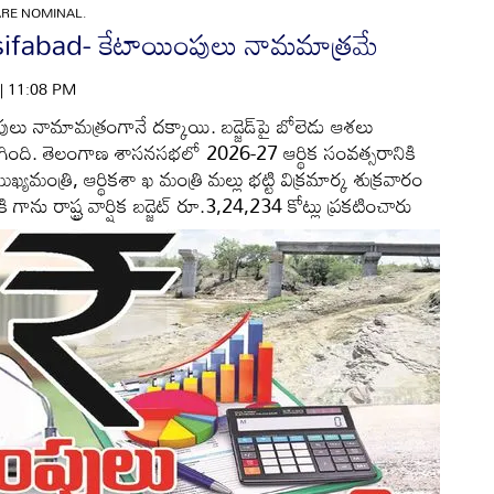
ARE NOMINAL.
abad- కేటాయింపులు నామమాత్రమే
 | 11:08 PM
ంపులు నామామత్రంగానే దక్కాయి. బడ్జెడ్‌పై బోలెడు ఆశలు
కలిగింది. తెలంగాణ శాసనసభలో 2026-27 ఆర్థిక సంవత్సరానికి
ఖ్యమంత్రి, ఆర్థికశా ఖ మంత్రి మల్లు భట్టి విక్రమార్క శుక్రవారం
ి గాను రాష్ట్ర వార్షిక బడ్జెట్‌ రూ.3,24,234 కోట్లు ప్రకటించారు