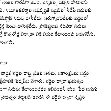
డ్జెట్‌ అంకెల గారడిగా ఉంది. ఎన్నికల్లో ఇచ్చిన హామీలను
. నియోజకవర్గాల అభివృద్ధికి బడ్జెట్‌లో సీడీపీ నిధులకు
సబ్‌ప్లాన్‌ నిధుల ఊసేలేదు. ఆరుగ్యారంటీలకు బడ్జెట్‌లో
్ల పెంపు ఊసెత్తలేదు. ప్రాజెక్టులకు సరిపడా నిధులు
 కొత్త రోడ్ల నిర్మాణా నికి నిధుల కేటాయింపు జరుగలేదు.
మరించారు.
ురాలు
వార్షిక బడ్జెట్‌ రాష్ట్ర ప్రజల ఆశలు, అకాంక్షలను అద్దం
్షేమానికి పెద్కపీట వేశారు. బడ్జెట్‌ ద్వారా ప్రభుత్వం
ు ల్యంగా నిధులు కేటాయించడం అభినందనీ యం. పేద బడుగు
ప్రభుత్వం కట్టుబడి ఉందని ఈ బడ్జెట్‌ ద్వారా స్పష్టం