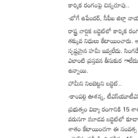
కార్మిక రంగంపై చిన్నచూపు..
-బోగే ఉపేందర్‌, సీపీఐ జిల్లా న
రాష్ట్ర వార్షిక బడ్జెట్‌లో కార్మి
తక్కువ నిధులు కేటాయించారు. ఆర
స్పష్టమైన హమీ ఇవ్వలేదు. సింగరే
ఎలాంటి ప్రస్తవన తీసుకుర ాలేదు. రా
ఉన్నాయి.
హామీని నిలబెట్టని బడ్జెట్‌..
-కాంపల్లి ఊశన్న, టీఎస్‌యూటీఎఫ
ప్రభుత్వం విద్యా రంగానికి 15 శ
వరుసగా మూడవ బడ్జెట్‌లో కూడా 
శాతం కేటాయించగా ఈ సంవత్స 