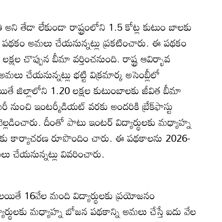
ి అని తేడా లేకుండా రాష్ట్రంలోని 1.5 కోట్ల కుటుం బాలకు
ా పథకం అమలు చేయనున్నట్లు ప్రకటించారు. ఈ పథకం
లక్షల చొప్పున బీమా వర్తించనుంది. రాష్ట్ర ఆవిర్భావ
అమలు చేయనున్నట్లు భట్టి విక్రమార్క అసెంబ్లీలో
తే జిల్లాలోని 1.20 లక్షల కుటుంబాలకు జీవిత బీమా
ైమరీ నుంచి ఇంటర్మీడియట్‌ వరకు అందరికి బ్రేక్‌ఫాస్టు
 వెల్లడించారు. దీంతో పాటు ఇంటర్‌ విద్యార్థులకు మధ్యాహ్న
ుకు కార్యాచరణ రూపొందిం చారు. ఈ పథకాలను 2026-
లు చేయనున్నట్లు వివరించారు.
యితే 16వేల మంది విద్యార్థులకు ప్రయోజనం
యార్థులకు మధ్యాహ్న బోజన పథకాన్ని అమలు చేస్తే ఐదు వేల