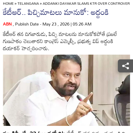
HOME
»
TELANGANA
»
ADDANKI DAYAKAR SLAMS KTR OVER CONTROVERSIA
కేటీఆర్‌.. పిచ్చిమాటలు మానుకో: అద్దంకి
ABN
, Publish Date - May 23 , 2026 | 05:26 AM
కేటీఆర్‌ తన దిగజారుడు, పిచ్చి మాటలను మానుకోకపోతే ప్రజలే
గుణపాఠం చెబుతారని కాంగ్రెస్‌ ఎమ్మెల్సీ, ప్రభుత్వ విప్‌ అద్దంకి
దయాకర్‌ హెచ్చరించారు.