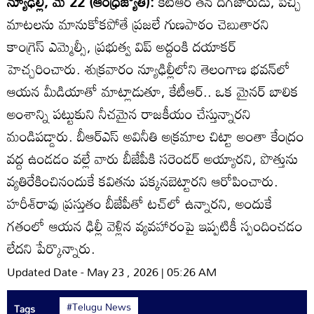
న్యూఢిల్లీ, మే 22 (ఆంధ్రజ్యోతి):
కేటీఆర్‌ తన దిగజారుడు, పిచ్చి
మాటలను మానుకోకపోతే ప్రజలే గుణపాఠం చెబుతారని
కాంగ్రెస్‌ ఎమ్మెల్సీ, ప్రభుత్వ విప్‌ అద్దంకి దయాకర్‌
హెచ్చరించారు. శుక్రవారం న్యూఢిల్లీలోని తెలంగాణ భవన్‌లో
ఆయన మీడియాతో మాట్లాడుతూ, కేటీఆర్‌.. ఒక మైనర్‌ బాలిక
అంశాన్ని పట్టుకుని నీచమైన రాజకీయం చేస్తున్నారని
మండిపడ్డారు. బీఆర్‌ఎస్‌ అవినీతి అక్రమాల చిట్టా అంతా కేంద్రం
వద్ద ఉండడం వల్లే వారు బీజేపీకి సరెండర్‌ అయ్యారని, పొత్తును
వ్యతిరేకించినందుకే కవితను పక్కనబెట్టారని ఆరోపించారు.
హరీశ్‌రావు ప్రస్తుతం బీజేపీతో టచ్‌లో ఉన్నారని, అందుకే
గతంలో ఆయన ఢిల్లీ వెళ్లిన వ్యవహారంపై ఇప్పటికీ స్పందించడం
లేదని పేర్కొన్నారు.
Updated Date - May 23 , 2026 | 05:26 AM
#Telugu News
Tags