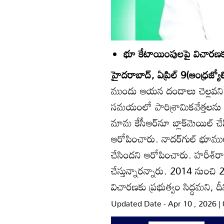
భూ కేటాయింపులపై విచారణకు 
హైదరాబాద్‌, ఏప్రిల్‌ 9(ఆంధ్రజ్యో
ముందు ఆయన దందాలు చెల్లవని కాం
సమయంలో పారిశ్రామికవేత్తలను బ్
మామ కేసీఆర్‌నూ బ్లాక్‌మెయిల్‌ 
ఆరోపించారు. నాదర్‌గుల్‌ భూములను 
చేసిందని ఆరోపించారు. హరీశ్‌రా
చేస్తున్నారన్నారు. 2014 నుం
విచారణకు ప్రభుత్వం సిద్ధమని, దీ
Updated Date - Apr 10 , 2026 