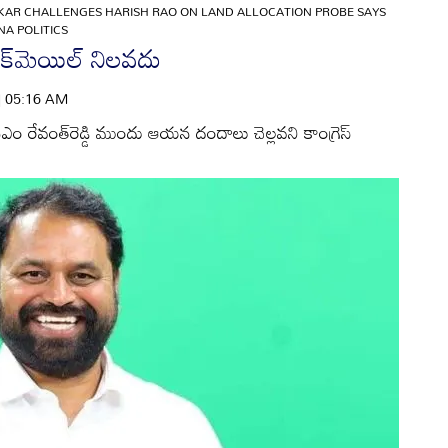
KAR CHALLENGES HARISH RAO ON LAND ALLOCATION PROBE SAYS
NA POLITICS
ాక్‌మెయిల్‌ నిలవదు
 | 05:16 AM
. సీఎం రేవంత్‌రెడ్డి ముందు ఆయన దందాలు చెల్లవని కాంగ్రెస్‌