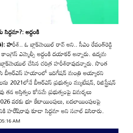
సిద్దమా?: అద్దంకి
తి): హ
రీశ్‌.. ఓ బ్లాక్‌మెయిల్‌ రావ్‌ అని.. సీఎం రేవంత్‌రెడ్డి
గ్రెస్‌ ఎమ్మెల్సీ అద్దంకి దయాకర్‌ అన్నారు. ఉద్యమ
లాక్‌మెయుల్‌ చేసిన చరిత్ర హరీశ్‌రావుదన్నారు. సొంత
చేసి బీఆర్‌ఎస్‌ హయాంలో ఇరిగేషన్‌ మంత్రి అయ్యారని
2021లోనే బీఆర్‌ఎస్‌ ప్రభుత్వం మ్యుటేషన్‌, రిజిస్ట్రేషన్‌
వు తన అస్తిత్వం కోసమే ప్రభుత్వంపై విమర్శలు
చి 2026 వరకు భూ కేటాయింపులు, బదలాయింపులపై
నికి హరీ్‌షరావు కూడా సిద్దమా అని సవాల్‌ విసిరారు.
| 05:16 AM