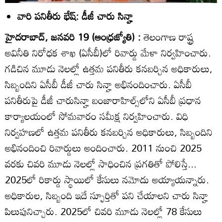
వారి పనితీరు భేష్‌: డీజీ చారు సిన్హా
హైదరాబాద్‌, జనవరి 19 (ఆంధ్రజ్యోతి) :
తెలంగాణ రాష్ట్ర
అవినీతి నిరోధక శాఖ (ఏసీబీ)లో రివార్డు మేళా నిర్వహించారు.
గడిచిన మూడు నెలల్లో ఉత్తమ పనితీరు కనబర్చిన అధికారులు,
సిబ్బందిని ఏసీబీ డీజీ చారు సిన్హా అభినందించారు. ఏసీబీ
పనితీరుపై డీజీ చారుసిన్హా బంజారాహిల్స్‌లోని ఏసీబీ ప్రధాన
కార్యాలయంలో సోమవారం సమీక్ష నిర్వహించారు. విధి
నిర్వహణలో ఉత్తమ పనితీరు కనబర్చిన అధికారులు, సిబ్బందిని
అభినందించి రివార్డులు అందించారు. 2011 నుంచి 2025
వరకు చివరి మూడు నెలల్లో సాధించిన ప్రగతితో పోలిస్తే...
2025లో రికార్డు స్థాయిలో కేసులు నమోదు అయ్యాయన్నారు.
అధికారుల, సిబ్బంది ఇదే స్ఫూర్తితో పని చేయాలని చారు సిన్హా
పిలుపునిచ్చారు. 2025లో చివరి మూడు నెలల్లో 78 కేసులు