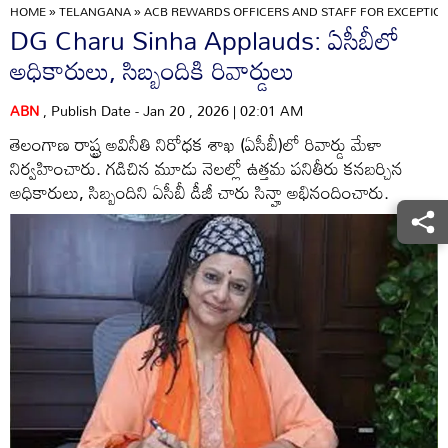
HOME
»
TELANGANA
»
ACB REWARDS OFFICERS AND STAFF FOR EXCEPTI
DG Charu Sinha Applauds: ఏసీబీలో
అధికారులు, సిబ్బందికి రివార్డులు
ABN
, Publish Date - Jan 20 , 2026 | 02:01 AM
తెలంగాణ రాష్ట్ర అవినీతి నిరోధక శాఖ (ఏసీబీ)లో రివార్డు మేళా
నిర్వహించారు. గడిచిన మూడు నెలల్లో ఉత్తమ పనితీరు కనబర్చిన
అధికారులు, సిబ్బందిని ఏసీబీ డీజీ చారు సిన్హా అభినందించారు.