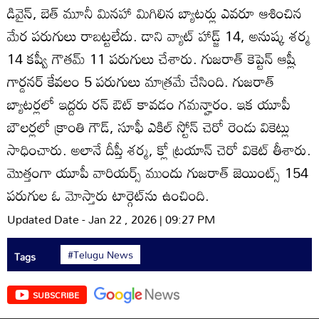
డివైన్, బెత్ మూనీ మినహా మిగిలిన బ్యాటర్లు ఎవరూ ఆశించిన
మేర పరుగులు రాబట్టలేదు. డాని వ్యాట్ హాడ్జ్ 14, అనుష్క శర్మ
14 కష్వీ గౌతమ్ 11 పరుగులు చేశారు. గుజరాత్ కెప్టెన్ ఆష్లీ
గార్డనర్ కేవలం 5 పరుగులు మాత్రమే చేసింది. గుజరాత్
బ్యాటర్లలో ఇద్దరు రన్ ఔట్ కావడం గమన్హారం. ఇక యూపీ
బౌలర్లలో క్రాంతి గౌడ్, సూఫీ ఎకిల్ స్టోన్ చెరో రెండు వికెట్లు
సాధించారు. అలానే దీప్తీ శర్మ, క్లో ట్రయాన్ చెరో వికెట్ తీశారు.
మొత్తంగా యూపీ వారియర్స్ ముందు గుజరాత్ జెయింట్స్ 154
పరుగుల ఓ మోస్తారు టార్గెట్‌ను ఉంచింది.
Updated Date - Jan 22 , 2026 | 09:27 PM
#Telugu News
Tags
SUBSCRIBE