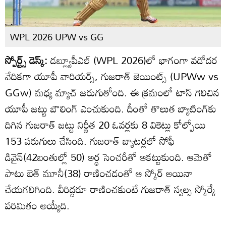
WPL 2026 UPW vs GG
స్పోర్ట్స్ డెస్క్:
డబ్ల్యూపీఎల్ (WPL 2026)లో భాగంగా వడోదర
వేదికగా యూపీ వారియర్స్‌, గుజరాత్ జెయింట్స్ (UPWw vs
GGw) మధ్య మ్యాచ్ జరుగుతోంది. ఈ క్రమంలో టాస్ గెలిచిన
యూపీ జట్టు బౌలింగ్ ఎంచుకుంది. దీంతో తొలుత బ్యాటింగ్‌కు
దిగిన గుజరాత్ జట్టు నిర్ణీత 20 ఓవర్లకు 8 వికెట్లు కోల్పోయి
153 పరుగులు చేసింది. గుజరాత్ బ్యాటర్లలో సోఫీ
డివైన్(42బంతుల్లో 50) అర్ధ సెంచరీతో ఆకట్టుకుంది. ఆమెతో
పాటు బెత్ మూనీ(38) రాణించడంతో ఆ స్కోర్ అయినా
చేయగలిగింది. వీరిద్దరూ రాణించకుంటే గుజరాత్ స్వల్ప స్కోర్కే
పరిమితం అయ్యేది.