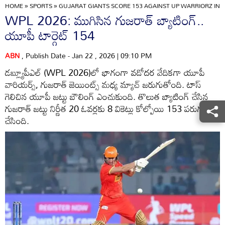
HOME
»
SPORTS
»
GUJARAT GIANTS SCORE 153 AGAINST UP WARRIORZ IN
WPL 2026: ముగిసిన గుజరాత్ బ్యాటింగ్..
యూపీ టార్గెట్ 154
ABN
, Publish Date - Jan 22 , 2026 | 09:10 PM
డబ్ల్యూపీఎల్ (WPL 2026)లో భాగంగా వడోదర వేదికగా యూపీ
వారియర్స్‌, గుజరాత్ జెయింట్స్ మధ్య మ్యాచ్ జరుగుతోంది. టాస్
గెలిచిన యూపీ జట్టు బౌలింగ్ ఎంచుకుంది. తొలుత బ్యాటింగ్ చేసిన
గుజరాత్ జట్టు నిర్ణీత 20 ఓవర్లకు 8 వికెట్లు కోల్పోయి 153 పరుగులు
చేసింది.