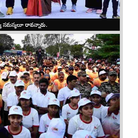
్య సమస్యలూ రావన్నారు.