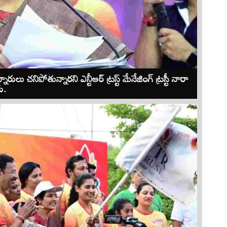
ు చనిపోతున్నారని ఎన్టీఆర్ ట్రస్ట్ మేనేజింగ్ ట్రస్టీ నారా
ు.