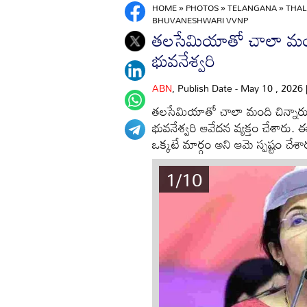
HOME
»
PHOTOS
»
TELANGANA
»
THAL
BHUVANESHWARI VVNP
తలసేమియాతో చాలా మంది 
భువనేశ్వరి
ABN
, Publish Date - May 10 , 2026
తలసేమియాతో చాలా మంది చిన్నారులు చన
భువనేశ్వరి ఆవేదన వ్యక్తం చేశారు. 
ఒక్కటే మార్గం అని ఆమె స్పష్టం చేశా
1/10