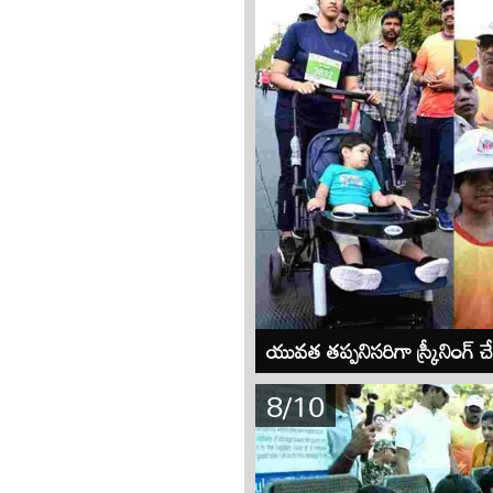
యువత తప్పనిసరిగా స్క్రీనింగ్
8/10