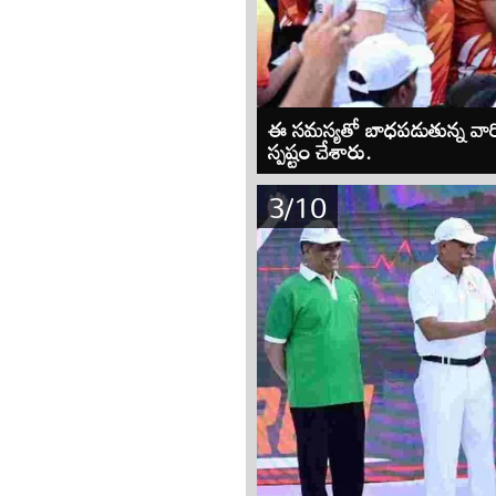
ఈ సమస్యతో బాధపడుతున్న వారిని
స్పష్టం చేశారు.
3/10