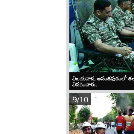
విజయవాడ, అనంతపురంలో తలసేమియ
వివరించారు.
9/10