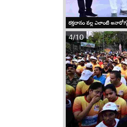
రక్తదానం వల్ల ఎలాంటి అనారోగ
4/10