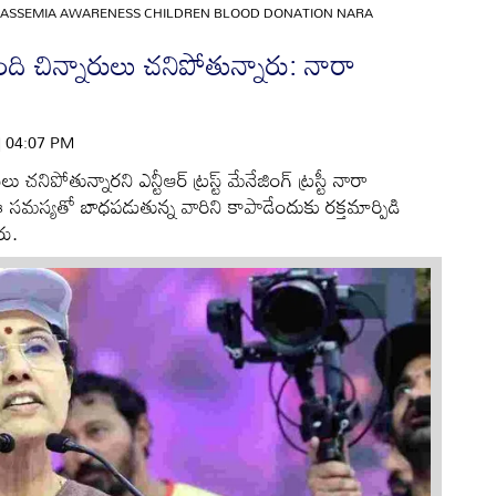
ASSEMIA AWARENESS CHILDREN BLOOD DONATION NARA
చిన్నారులు చనిపోతున్నారు: నారా
 | 04:07 PM
ిపోతున్నారని ఎన్టీఆర్ ట్రస్ట్ మేనేజింగ్ ట్రస్టీ నారా
ఈ సమస్యతో బాధపడుతున్న వారిని కాపాడేందుకు రక్తమార్పిడి
రు.