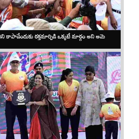
 కాపాడేందుకు రక్తమార్పిడి ఒక్కటే మార్గం అని ఆమె