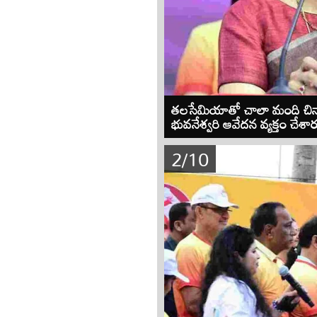
తలసేమియాతో చాలా మంది చిన్నారుల
భువనేశ్వరి ఆవేదన వ్యక్తం చేశార
2/10