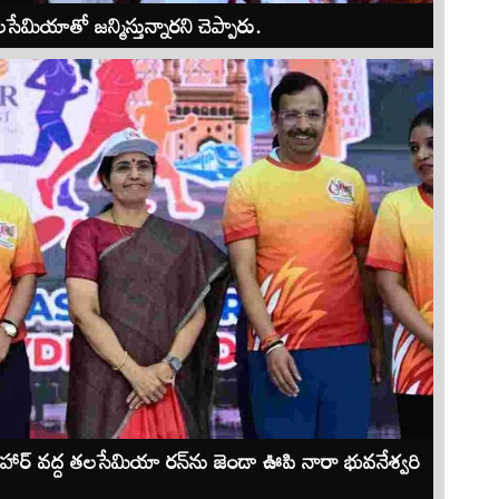
ియాతో జన్మిస్తున్నారని చెప్పారు.
జలవిహార్ వద్ద తలసేమియా రన్‌ను జెండా ఊపి నారా భువనేశ్వరి