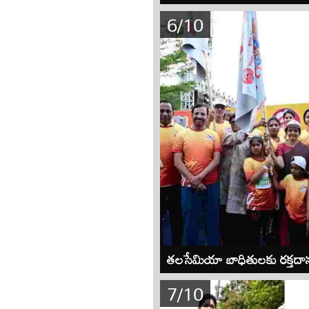
6/10
తలసేమియా బాధితులకు రక్తదానం 
7/10