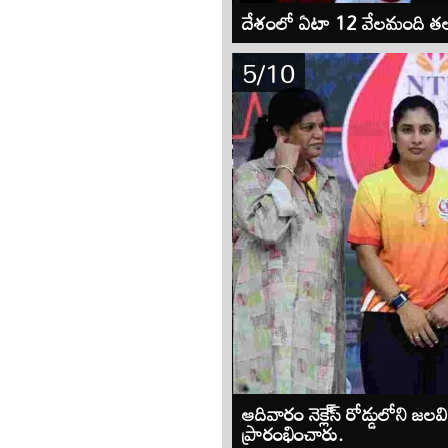
దేశంలో ఏటా 12 వేలమంది తలసేమ
5/10
ఆదివారం నెక్లె్స్‌ రోడ్డులోని 
ప్రారంభించారు.