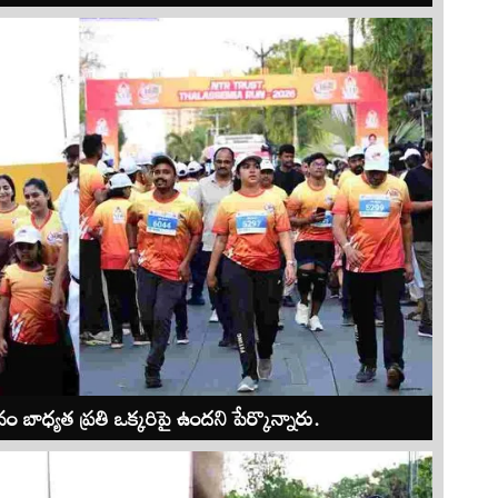
బాధ్యత ప్రతి ఒక్కరిపై ఉందని పేర్కొన్నారు.