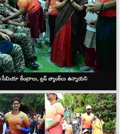
ా కేంద్రాలు, బ్లడ్‌ బ్యాంక్‌లు ఉన్నాయని