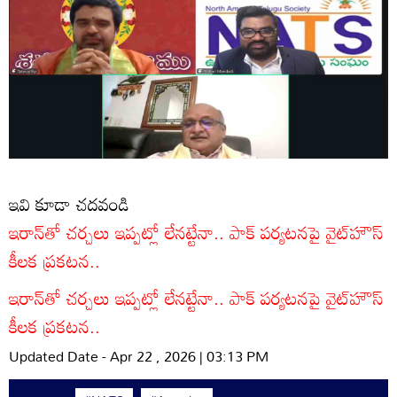
ఇవి కూడా చదవండి
ఇరాన్‌తో చర్చలు ఇప్పట్లో లేనట్టేనా.. పాక్ పర్యటనపై వైట్‌హౌస్
కీలక ప్రకటన..
ఇరాన్‌తో చర్చలు ఇప్పట్లో లేనట్టేనా.. పాక్ పర్యటనపై వైట్‌హౌస్
కీలక ప్రకటన..
Updated Date - Apr 22 , 2026 | 03:13 PM