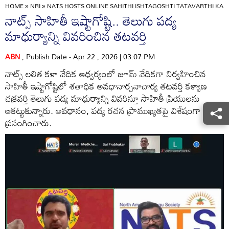
HOME
»
NRI
»
NATS HOSTS ONLINE SAHITHI ISHTAGOSHTI TATAVARTHI K
నాట్స్ సాహితీ ఇష్టాగోష్టి.. తెలుగు పద్య
మాధుర్యాన్ని వివరించిన తటవర్తి
ABN
, Publish Date - Apr 22 , 2026 | 03:07 PM
నాట్స్ లలిత కళా వేదిక ఆధ్వర్యంలో జూమ్ వేదికగా నిర్వహించిన
సాహితీ ఇష్టాగోష్టిలో శతాధిక అవధానార్చనాచార్య తటవర్తి కళ్యాణ
చక్రవర్తి తెలుగు పద్య మాధుర్యాన్ని వివరిస్తూ సాహితీ ప్రియులను
ఆకట్టుకున్నారు. అవధానం, పద్య రచన ప్రాముఖ్యతపై విశేషంగా
ప్రసంగించారు.