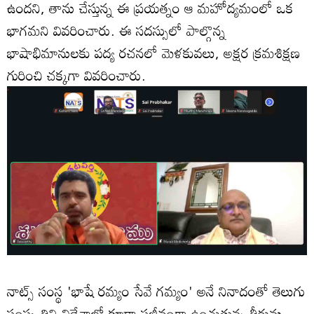
ఉందని, తాను చేస్తున్న ఈ ప్రయత్నం ఆ మహోద్యమంలో ఒక
భాగమని వివరించారు. ఈ సదస్సులో పాల్గొన్న
భాషాభిమానులకు పద్య రచనలో మెళకువలు, అక్షర క్రమశిక్షణ
గురించి చక్కగా వివరించారు.
నాట్స్ సంస్థ 'భాషే రమ్యం సేవే గమ్యం' అనే నినాదంతో తెలుగు
సంస్కృతిని విదేశాల్లో కూడా సజీవంగా ఉంచుతున్న తీరును