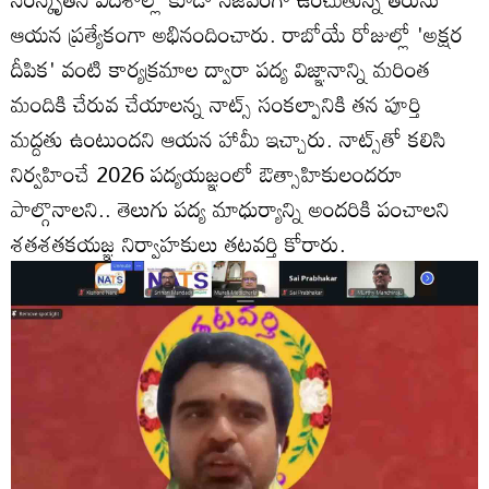
ఆయన ప్రత్యేకంగా అభినందించారు. రాబోయే రోజుల్లో 'అక్షర
దీపిక' వంటి కార్యక్రమాల ద్వారా పద్య విజ్ఞానాన్ని మరింత
మందికి చేరువ చేయాలన్న నాట్స్ సంకల్పానికి తన పూర్తి
మద్దతు ఉంటుందని ఆయన హామీ ఇచ్చారు. నాట్స్‌తో కలిసి
నిర్వహించే 2026 పద్యయజ్ఞంలో ఔత్సాహికులందరూ
పాల్గొనాలని.. తెలుగు పద్య మాధుర్యాన్ని అందరికి పంచాలని
శతశతకయజ్ఞ నిర్వాహకులు తటవర్తి కోరారు.