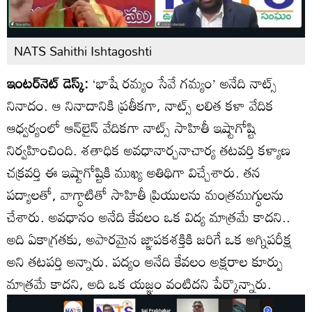
NATS Sahithi Ishtagoshti
ఇంటర్‌నెట్ డెస్క్:
‘భాషే రమ్యం సేవే గమ్యం’ అనేది నాట్స్
నినాదం. ఆ నినాదానికి ప్రతీకగా, నాట్స్ లలిత కళా వేదిక
ఆధ్వర్యంలో ఆన్‌లైన్ వేదికగా నాట్స్ సాహితీ ఇష్టాగోష్టి
నిర్వహించింది. శతాధిక అవధానార్చనాచార్య తటవర్తి కళ్యాణ
చక్రవర్తి ఈ ఇష్టాగోష్టికి ముఖ్య అతిథిగా విచ్చేశారు. తన
పద్యాలతో, వాగ్ధాటితో సాహితీ ప్రియులను మంత్రముగ్ధులను
చేశారు. అవధానం అనేది కేవలం ఒక విద్య మాత్రమే కాదని..
అది ఏకాగ్రతకు, అపారమైన జ్ఞాపకశక్తికి జరిగే ఒక అగ్నిపరీక్ష
అని తటపర్తి అన్నారు. పద్యం అనేది కేవలం అక్షరాల కూర్పు
మాత్రమే కాదని, అది ఒక యజ్ఞం వంటిదని పేర్కొన్నారు.