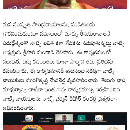
మన సంస్కృతి సాంప్రదాయాలను, పండితులను
గౌరవించుకుంటూ సమాజంలో మార్పు తీసుకురావాలనే
సదుద్దేశ్యంతో నాట్స్ లలిత కళా వేదికను నడుపుతున్నట్లు నాట్స్
అధ్యక్షుడు శ్రీహరి మందాడి తెలిపారు. ఈ కార్యక్రమంలో
పలువురు పద్య రచయితలు కూడా పాల్గొని తమ ప్రతిభను
కనబరిచారు. ఈ కార్యక్రమానికి అనుసంధానకర్తగా నాట్స్
నాయకులు మురళీకృష్ణ మేడిచెర్ల వ్యవహరించారు. తెలుగు భాష
మాధుర్యాన్ని చాటేలా ఇంత గొప్ప కార్యక్రమాన్ని నిర్వహించిన
నాట్స్ నాయకులను నాట్స్ చైర్మన్ కిషోర్ కంచర్ల ప్రత్యేకంగా
అభినందించారు.