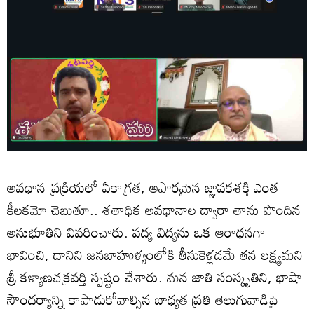
అవధాన ప్రక్రియలో ఏకాగ్రత, అపారమైన జ్ఞాపకశక్తి ఎంత
కీలకమో చెబుతూ.. శతాధిక అవధానాల ద్వారా తాను పొందిన
అనుభూతిని వివరించారు. పద్య విద్యను ఒక ఆరాధనగా
భావించి, దానిని జనబాహుళ్యంలోకి తీసుకెళ్లడమే తన లక్ష్యమని
శ్రీ కళ్యాణచక్రవర్తి స్పష్టం చేశారు. మన జాతి సంస్కృతిని, భాషా
సౌందర్యాన్ని కాపాడుకోవాల్సిన బాధ్యత ప్రతి తెలుగువాడిపై