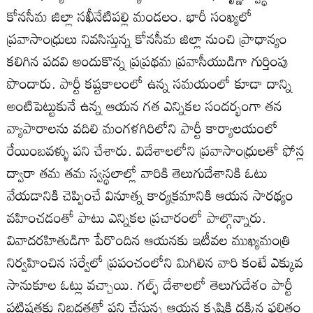
కోనసీమ జిల్లా సఖీనేటిపల్లి మండలం. భారీ సంఖ్యలో
ప్రవాసాంధ్రులు నివసిస్తున్న కోనసీమ జిల్లా నుంచి ప్రాధాన్యం
కలిగిన పదవి అందుకొన్న ప్రప్రథమ ప్రవాసీయుడిగా గుర్తింపు
పొందారు. పార్టీ కష్టకాలంలో ఉన్న సమయంలో కూడా దాన్ని
అంటిపెట్టుకునే ఉన్న ఆయన గత ఎన్నికల సందర్భంగా తన
వ్యాపారాలను వదిలి మంగళగిరిలోని పార్టీ కార్యాలయంలో
రేయింబవళ్ళు పని చేశారు. విదేశాలలోని ప్రవాసాంధ్రులతో ఫోన్ల
ద్వారా తమ తమ స్వస్థలాల్లో వారికి తెలుగుదేశానికి ఓటు
వేయడానికి చెప్పించే వినూత్న కార్యక్రమానికి ఆయన సారథ్యం
వహించడంతో పాటు ఎన్నికల ప్రచారంలో పాల్గొన్నారు.
వివాదరహితుడిగా పేరొందిన ఆయనకు ఇటీవల ముఖ్యమంత్రి
నిర్వహించిన సర్వేలో ప్రపంచంలోని మిగిలిన వారి కంటే ఎక్కువ
సానుకూల ఓట్లు వచ్చాయి. గల్ఫ్ దేశాలలో తెలుగుదేశం పార్టీ
పటిష్ఠతకు నిబద్ధతతో పని చేస్తున్న ఆయన కృషికి దక్కిన ఫలితం