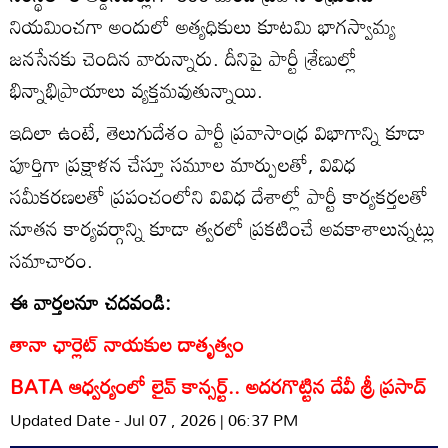
నియమించగా అందులో అత్యధికులు కూటమి భాగస్వామ్య
జనసేనకు చెందిన వారున్నారు. దీనిపై పార్టీ శ్రేణుల్లో
భిన్నాభిప్రాయాలు వ్యక్తమవుతున్నాయి.
ఇదిలా ఉంటే, తెలుగుదేశం పార్టీ ప్రవాసాంధ్ర విభాగాన్ని కూడా
పూర్తిగా ప్రక్షాళన చేస్తూ సమూల మార్పులతో, వివిధ
సమీకరణలతో ప్రపంచంలోని వివిధ దేశాల్లో పార్టీ కార్యకర్తలతో
నూతన కార్యవర్గాన్ని కూడా త్వరలో ప్రకటించే అవకాశాలున్నట్లు
సమాచారం.
ఈ వార్తలనూ చదవండి:
తానా ఛార్లెట్ నాయకుల దాతృత్వం
BATA ఆధ్వర్యంలో లైవ్ కాన్సర్ట్.. అదరగొట్టిన దేవీ శ్రీ ప్రసాద్
Updated Date - Jul 07 , 2026 | 06:37 PM