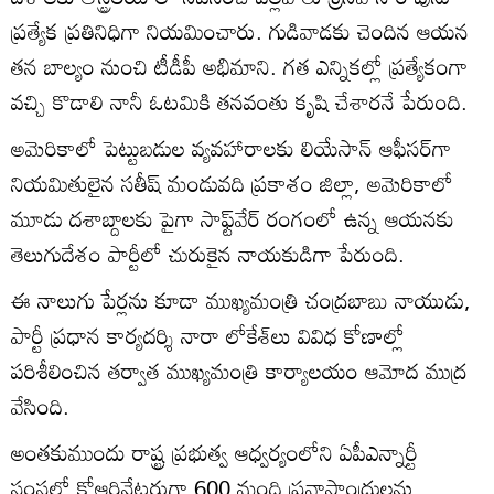
ప్రత్యేక ప్రతినిధిగా నియమించారు. గుడివాడకు చెందిన ఆయన
తన బాల్యం నుంచి టీడీపీ అభిమాని. గత ఎన్నికల్లో ప్రత్యేకంగా
వచ్చి కొడాలి నానీ ఓటమికి తనవంతు కృషి చేశారనే పేరుంది.
అమెరికాలో పెట్టుబడుల వ్యవహారాలకు లియేసాన్ ఆఫీసర్‌గా
నియమితులైన సతీష్ మండువది ప్రకాశం జిల్లా, అమెరికాలో
మూడు దశాబ్దాలకు పైగా సాఫ్ట్‌వేర్ రంగంలో ఉన్న ఆయనకు
తెలుగుదేశం పార్టీలో చురుకైన నాయకుడిగా పేరుంది.
ఈ నాలుగు పేర్లను కూడా ముఖ్యమంత్రి చంద్రబాబు నాయుడు,
పార్టీ ప్రధాన కార్యదర్శి నారా లోకేశ్‌లు వివిధ కోణాల్లో
పరిశీలించిన తర్వాత ముఖ్యమంత్రి కార్యాలయం ఆమోద ముద్ర
వేసింది.
అంతకుముందు రాష్ట్ర ప్రభుత్వ ఆధ్వర్యంలోని ఏపీఎన్నార్టీ
సంస్థలో కోఆర్డినేటర్లుగా 600 మంది ప్రవాసాంధ్రులను