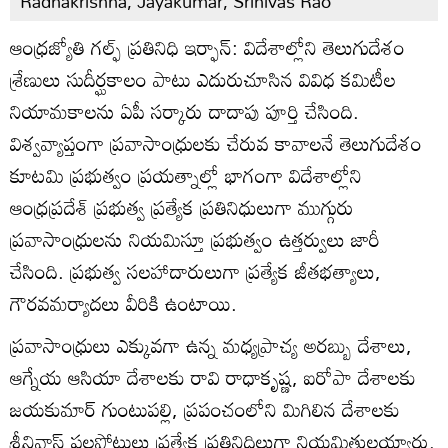
Radhakrishna, Jayakumar, Srinivas Rao
ఆంధ్రజ్యోతి గల్ఫ్ ప్రతినిధి ఇర్ఫాన్: విదేశాల్లోని తెలుగుదేశం
శ్రేణులు సుదీర్ఘకాలం పాటు ఎదురుచూసిన వివిధ కమిటీల
నియామకాలను ఏపీ సర్కారు దాదాపు పూర్తి చేసింది.
విశ్వవ్యాప్తంగా ప్రవాసాంధ్రులకు చేరువ కావాలనే తెలుగుదేశం
కూటమి ప్రభుత్వం ప్రయత్నాల్లో భాగంగా విదేశాల్లోని
ఆంధ్రప్రదేశ్ ప్రభుత్వ ప్రత్యేక ప్రతినిధులుగా ముగ్గురు
ప్రవాసాంధ్రులను నియమిస్తూ ప్రభుత్వం ఉత్తర్వులు జారీ
చేసింది. ప్రభుత్వ సలహాదారులుగా ప్రత్యేక జీతభత్యాలు,
గౌరవమర్యాదలు వీరికి ఉంటాయి.
ప్రవాసాంధ్రులు ఎక్కువగా ఉన్న మధ్యప్రాచ్య అరబ్బు దేశాలు,
ఆగ్నేయ ఆసియా దేశాలకు రావి రాధాకృష్ణ, ఐరోపా దేశాలకు
జయకుమార్ గుంటుపల్లి, ప్రపంచంలోని మిగిలిన దేశాలకు
శ్రీనివాస్ పల్లపోటులు ప్రత్యేక ప్రతినిధిలుగా నియమితులయ్యారు.