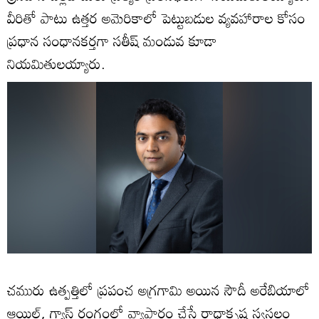
వీరితో పాటు ఉత్తర అమెరికాలో పెట్టుబడుల వ్యవహారాల కోసం
ప్రధాన సంధానకర్తగా సతీష్ మండువ కూడా
నియమితులయ్యారు.
చమురు ఉత్పత్తిలో ప్రపంచ అగ్రగామి అయిన సౌదీ అరేబియాలో
ఆయిల్, గ్యాస్ రంగంలో వ్యాపారం చేసే రాధాకృష్ణ స్వస్థలం