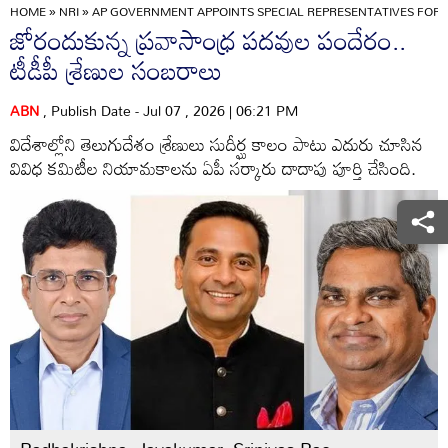
HOME
»
NRI
»
AP GOVERNMENT APPOINTS SPECIAL REPRESENTATIVES FOR
జోరందుకున్న ప్రవాసాంధ్ర పదవుల పందేరం..
టీడీపీ శ్రేణుల సంబరాలు
ABN
, Publish Date - Jul 07 , 2026 | 06:21 PM
విదేశాల్లోని తెలుగుదేశం శ్రేణులు సుదీర్ఘ కాలం పాటు ఎదురు చూసిన
వివిధ కమిటీల నియామకాలను ఏపీ సర్కారు దాదాపు పూర్తి చేసింది.