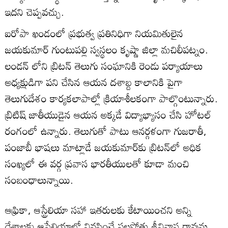
ఇదని చెప్పవచ్చు.
ఐరోపా ఖండంలో ప్రభుత్వ ప్రతినిధిగా నియమితులైన
జయకుమార్ గుంటుపల్లి స్వస్థలం కృష్ణా జిల్లా మచిలీపట్నం.
లండన్ లోని బ్రిటన్ తెలుగు సంఘానికి రెండు పర్యాయాలు
అధ్యక్షుడిగా పని చేసిన ఆయన దశాబ్ద కాలానికి పైగా
తెలుగుదేశం కార్యకలాపాల్లో క్రియాశీలకంగా పాల్గొంటున్నారు.
బ్రిటిష్ జాతీయుడైన ఆయన అక్కడే విద్యాభ్యాసం చేసి హోటల్
రంగంలో ఉన్నారు. తెలుగుతో పాటు ఆనర్గళంగా గుజరాతీ,
పంజాబీ భాషలు మాట్లాడే జయకుమార్‌కు బ్రిటన్‌లో అధిక
సంఖ్యలో ఈ వర్గ ప్రవాస భారతీయులతో కూడా మంచి
సంబంధాలున్నాయి.
ఆఫ్రికా, ఆస్ట్రేలియా సహా ఇతరులకు కేటాయించని అన్ని
దేశాలకు ఆస్ట్రేలియాలో నివసించే పల్లపోతు శ్రీనివాస రావును