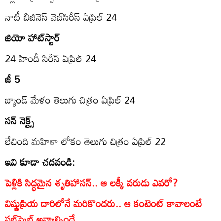
నాటీ బిజినెస్‌ వెబ్‌సిరీస్‌ ఏప్రిల్‌ 24
జియో హాట్‌స్టార్‌
24 హిందీ సిరీస్‌ ఏప్రిల్‌ 24
జీ 5
బ్యాండ్‌ మేళం తెలుగు చిత్రం ఏప్రిల్‌ 24
సన్‌ నెక్ట్స్‌
లేచింది మహిళా లోకం తెలుగు చిత్రం ఏప్రిల్‌ 22
ఇవి కూడా చదవండి:
పెళ్లికి సిద్ధమైన శృతిహాసన్.. ఆ లక్కీ వరుడు ఎవరో?
విష్ణుప్రియ దారిలోనే మరికొందరు.. ఆ కంటెంట్ కావాలంటే
సబ్‌స్క్రైబ్ అవ్వాల్సిందే.