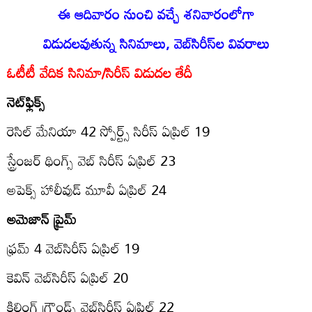
ఈ ఆదివారం నుంచి వచ్చే శనివారంలోగా
విడుదలవుతున్న సినిమాలు, వెబ్‌సిరీస్‌ల వివరాలు
ఓటీటీ వేదిక సినిమా/సిరీస్‌ విడుదల తేదీ
నెట్‌ఫ్లిక్స్‌
రెసిల్‌ మేనియా 42 స్పోర్ట్స్‌ సిరీస్‌ ఏప్రిల్‌ 19
స్ట్రేంజర్‌ థింగ్స్‌ వెబ్‌ సిరీస్‌ ఏప్రిల్‌ 23
అపెక్స్‌ హాలీవుడ్‌ మూవీ ఏప్రిల్‌ 24
అమెజాన్‌ ప్రైమ్‌
ఫ్రమ్‌ 4 వెబ్‌సిరీస్‌ ఏప్రిల్‌ 19
కెవిన్‌ వెబ్‌సిరీస్‌ ఏప్రిల్‌ 20
కిల్లింగ్‌ గ్రౌండ్స్‌ వెబ్‌సిరీస్‌ ఏప్రిల్‌ 22