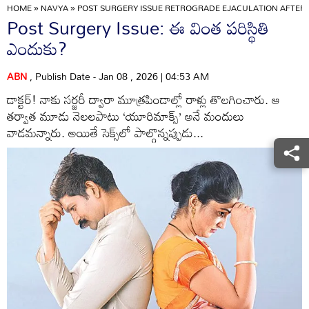
HOME
»
NAVYA
»
POST SURGERY ISSUE RETROGRADE EJACULATION AFTER
Post Surgery Issue: ఈ వింత పరిస్థితి
ఎందుకు?
ABN
, Publish Date - Jan 08 , 2026 | 04:53 AM
డాక్టర్‌! నాకు సర్జరీ ద్వారా మూత్రపిండాల్లో రాళ్లు తొలగించారు. ఆ
తర్వాత మూడు నెలలపాటు ‘యూరిమాక్స్‌’ అనే మందులు
వాడమన్నారు. అయితే సెక్స్‌లో పాల్గొన్నప్పుడు...