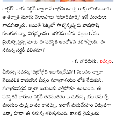
డాక్టర్‌! నాకు సర్జరీ ద్వారా మూత్రపిండాల్లో రాళ్లు తొలగించారు.
ఆ తర్వాత మూడు నెలలపాటు ‘యూరిమాక్స్‌’ అనే మందులు
వాడమన్నారు. అయితే సెక్స్‌లో పాల్గొన్నప్పుడు భావప్రాప్తి
కలుగుతున్నా, వీర్యస్కలనం జరగడం లేదు. పిల్లల కోసం
ప్రయత్నిస్తున్న మాకు ఈ పరిస్థితి ఆందోళన కలిగిస్తోంది. ఈ
సమస్య సర్జరీ ఫలితమా?
- ఓ సోదరుడు,
ఖమ్మం
.
మీకున్న సమస్య ‘రిట్రోగ్రేడ్‌ ఇజాక్యులేషన్‌’! స్కలనం ద్వారా
వెలుపలికి రావలసిన వీర్యం మూత్రాశయం లోకి చేరుకుని,
మూత్రవిసర్జన ద్వారా బయటకు వెళ్లిపోతూ ఉంటుంది. ఈ
పరిస్థితికి కారణం సర్జరీ తదనంతరం వాడుతున్న యూరిమాక్స్‌
మందుల దుష్ప్రభావం కావచ్చు. అలాగే మధుమేహం ఎక్కువగా
ఉన్నా కూడా ఈ సమస్య తలెత్తుతుంది. కాబట్టి వైద్యులను