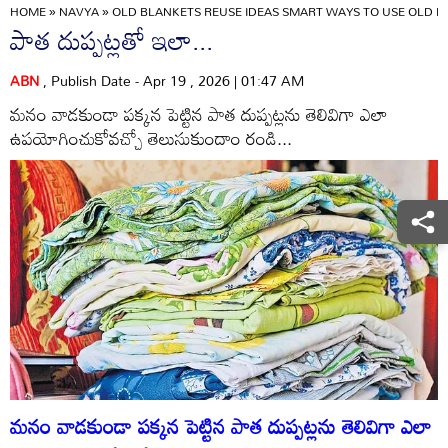
HOME
»
NAVYA
»
OLD BLANKETS REUSE IDEAS SMART WAYS TO USE OLD BL
పాత దుప్పట్లతో ఇలా...
ABN
, Publish Date - Apr 19 , 2026 | 01:47 AM
మనం వాడకుండా పక్కన పెట్టిన పాత దుప్పట్లను తెలివిగా ఎలా
ఉపయోగించుకోవచ్చో తెలుసుకుందాం రండి...
మనం వాడకుండా పక్కన పెట్టిన పాత దుప్పట్లను తెలివిగా ఎలా