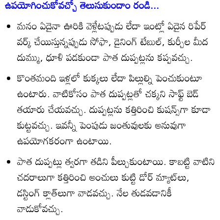
ఉపయోగించుకోవచ్చో తెలుసుకుందాం రండి...
మనం ఏదైనా ఊరికి వెళ్లేటప్పుడు లేదా ఇంట్లో ఏదైన రిపేర్‌
వర్క్‌ చేయిస్తున్నప్పుడు సోఫా, డైనింగ్‌ టేబుల్‌, కుర్చీల మీద
దుమ్ము, ధూళి పడకుండా పాత దుప్పట్లను కప్పవచ్చు.
కొంతమంది ఇళ్లలో కుక్కలు లేదా పిల్లుల్ని పెంచుకుంటూ
ఉంటారు. వాటికోసం పాత దుప్పట్లతో చక్కని సాఫ్ట్‌ బెడ్‌
తయారు చేయవచ్చు. దుప్పట్లను కత్తిరించి కుషన్స్‌గా కూడా
కుట్టవచ్చు. ఇవన్నీ పెంపుడు జంతువులకు అనువుగా
ఉపయోగకరంగా ఉంటాయి.
పాత దుప్పట్లు త్వరగా తడిని పీల్చుకుంటాయి. కాబట్టి వాటిని
చదరాలుగా కత్తిరించి అంచులు కుట్టి డోర్‌ మ్యాట్‌లు,
డస్టింగ్‌ క్లాత్‌లుగా వాడవచ్చు. నేల తుడవడానికీ
వాడుకోవచ్చు.