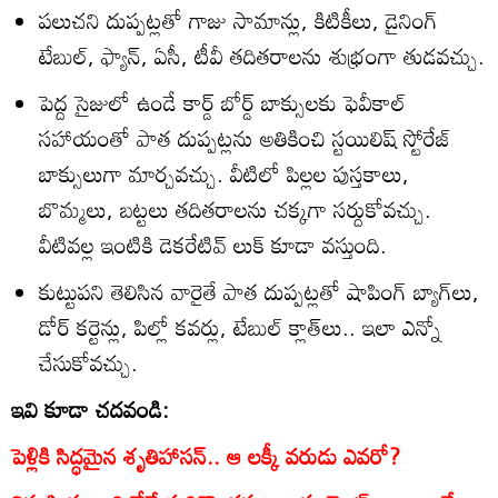
పలుచని దుప్పట్లతో గాజు సామాన్లు, కిటికీలు, డైనింగ్‌
టేబుల్‌, ఫ్యాన్‌, ఏసీ, టీవీ తదితరాలను శుభ్రంగా తుడవచ్చు.
పెద్ద సైజులో ఉండే కార్డ్‌ బోర్డ్‌ బాక్సులకు ఫెవీకాల్‌
సహాయంతో పాత దుప్పట్లను అతికించి స్టయిలిష్‌ స్టోరేజ్‌
బాక్సులుగా మార్చవచ్చు. వీటిలో పిల్లల పుస్తకాలు,
బొమ్మలు, బట్టలు తదితరాలను చక్కగా సర్దుకోవచ్చు.
వీటివల్ల ఇంటికి డెకరేటివ్‌ లుక్‌ కూడా వస్తుంది.
కుట్టుపని తెలిసిన వారైతే పాత దుప్పట్లతో షాపింగ్‌ బ్యాగ్‌లు,
డోర్‌ కర్టెన్లు, పిల్లో కవర్లు, టేబుల్‌ క్లాత్‌లు.. ఇలా ఎన్నో
చేసుకోవచ్చు.
ఇవి కూడా చదవండి:
పెళ్లికి సిద్ధమైన శృతిహాసన్.. ఆ లక్కీ వరుడు ఎవరో?