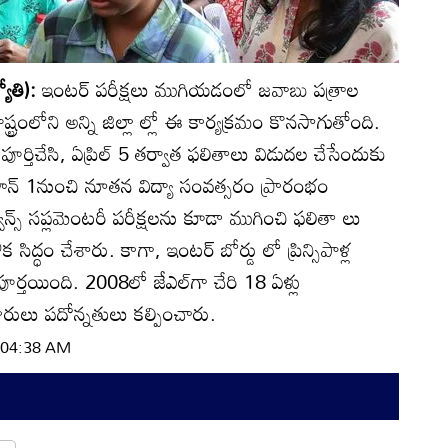
యోతి):
ఇంటర్‌ పరీక్షలు ముగియడంలో జవాబు పత్రాల
్రంలోని అన్ని జిల్లా ల్లో ఈ కార్యక్రమం కొనసాగుతోంది.
్తిచేసి, ఏప్రిల్‌ 5 తర్వాత ఫలితాలు విడుదల చేసేందుకు
జూన్‌ 1నుంచి నూతన విద్యా సంవత్సరం ప్రారంభం
్స్‌ సప్లమెంటరీ పరీక్షలను కూడా ముగించి ఫలితా లు
సిద్ధం చేశారు. కాగా, ఇంటర్‌ బోర్డు లో ప్రిన్సిపాళ్ల
ర్తయింది. 2008లో జేఎల్‌గా చేరి 18 ఏళ్లు
కారులు పదోన్నతులు కల్పించారు.
| 04:38 AM