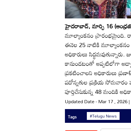
హైదరాబాద్‌, మార్చి 16 (ఆంధ్రజ్
మూల్యాంకనం ప్రారంభమైంది. రాష్ట
ఈనెల 25 నాటికి మూల్యాంకనం పూర
అధికారులు సిద్ధమవుతున్నారు. 
కానుండటంతో అప్పటిలోగా అడ్వాన
ప్రకటించాలని అధికారులు ప్రణాళిక 
పదోన్నతుల ప్రక్రియ సోమవారం పూ
పూర్తిచేసుకున్న 48 మందికి అధి
Updated Date - Mar 17 , 2026 
#Telugu News
Tags