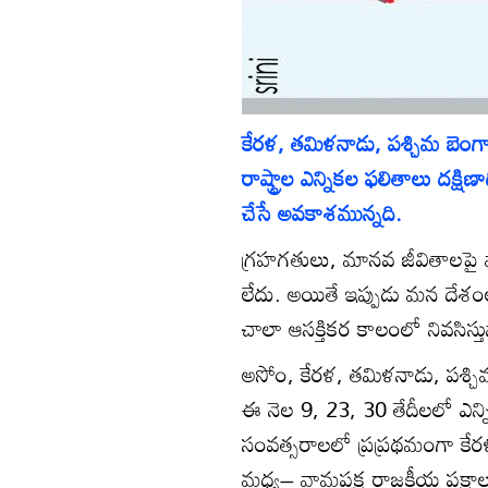
కేరళ, తమిళనాడు, పశ్చిమ బెంగ
రాష్ట్రాల ఎన్నికల ఫలితాలు దక్షిణాద
చేసే అవకాశమున్నది.
గ్రహగతులు, మానవ జీవితాలపై 
లేదు. అయితే ఇప్పుడు మన దేశంల
చాలా ఆసక్తికర కాలంలో నివసిస్తున
అసోం, కేరళ, తమిళనాడు, పశ్చిమ
ఈ నెల 9, 23, 30 తేదీలలో ఎన్
సంవత్సరాలలో ప్రప్రథమంగా కేరళ
మధ్య– వామపక్ష రాజకీయ పక్షాల (లె