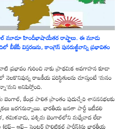
ాల్‌ మూడూ హిందీభాషాయేతర రాష్ట్రాలు. ఈ మూడు
ిలో బీజేపీ విస్తరణను, కాంగ్రెస్‌ పునరుజ్జీవాన్ని ప్రభావితం
వాటి ప్రభావం గురించి నాకు ప్రాథమిక అవగాహన కూడా
ో నెలకొనివున్న రాజకీయ పరిస్థితులను చూస్తుంటే ‘మనం
్నా’మని అనిపిస్తోంది.
 బెంగాల్‌, కేంద్ర పాలిత ప్రాంతం పుదుచ్చేరి శాసనసభలకు
నికలు జరగనున్నాయి. భారతీయ జనతా పార్టీ ఇటీవలి
, తమిళనాడు, పశ్చిమ బెంగాల్‌లోని మధ్యేవాద లేదా
ఫ్ట్‌– ఆఫ్‌– సెంటర్‌ పొలిటికల్‌ పార్టీస్‌)ను భారతీయ