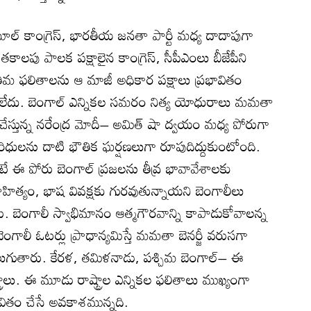
్‌ కాంగ్రెస్‌, భారతీయ జనతా పార్టీ మధ్య దాదాపుగా
ాలపు పాలక పక్షాలైన కాంగ్రెస్‌, సీపీఎంలు బీజేపీని
ీ అంతిమ ఫలితాలను ఆ మాజీ అధికార పక్షాలు ప్రభావితం
దు. బెంగాల్‌ ఎన్నికల సమరం నిత్య యోధురాలు మమతా
 చేస్తున్న నరేంద్ర మోదీ– అమిత్‌ షా ద్వయం మధ్య పోరుగా
ిధులను దాటి భౌతిక ఘర్షణలుగా రూపుదిద్దుకుంటోంది.
 పోరు బెంగాల్‌ ప్రజలను తీవ్ర భావావేశాలకు
ాహిత్యం, భాష వివక్షకు గురవుతున్నాయని బెంగాలీలు
 బెంగాలీ స్వాభిమానం ఆత్మగౌరవాన్ని కాపాడుకోవాలన్న
ెంగాలీ ఓటర్లు ప్రాధాన్యమిస్తే మమతా బెనర్జీ వరుసగా
ుగుతారు. కేరళ, తమిళనాడు, పశ్చిమ బెంగాల్‌– ఈ
లు. ఈ మూడు రాష్ట్రాల ఎన్నికల ఫలితాలు ముఖ్యంగా
భావితం చేసే అవకాశమున్నది.