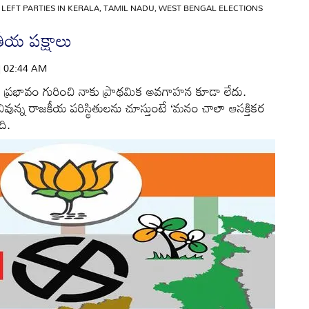
LEFT PARTIES IN KERALA, TAMIL NADU, WEST BENGAL ELECTIONS
తీయ పక్షాలు
 | 02:44 AM
 ప్రభావం గురించి నాకు ప్రాథమిక అవగాహన కూడా లేదు.
వున్న రాజకీయ పరిస్థితులను చూస్తుంటే ‘మనం చాలా ఆసక్తికర
ది.