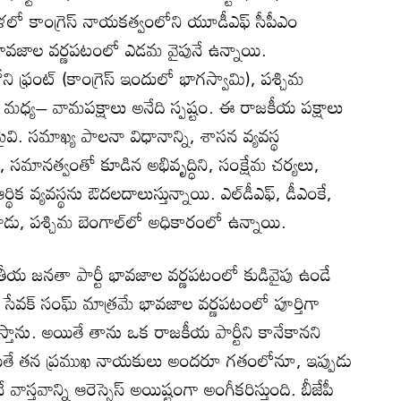
కేరళలో కాంగ్రెస్‌ నాయకత్వంలోని యూడీఎఫ్‌ సీపీఎం
ూ భావజాల వర్ణపటంలో ఎడమ వైపునే ఉన్నాయి.
 ఫ్రంట్‌ (కాంగ్రెస్‌ ఇందులో భాగస్వామి), పశ్చిమ
్‌ మధ్య– వామపక్షాలు అనేది స్పష్టం. ఈ రాజకీయ పక్షాలు
మైవి. సమాఖ్య పాలనా విధానాన్ని, శాసన వ్యవస్థ
, సమానత్వంతో కూడిన అభివృద్ధిని, సంక్షేమ చర్యలు,
్థిక వ్యవస్థను ఔదలదాలుస్తున్నాయి. ఎల్‌డీఎఫ్‌, డీఎంకే,
డు, పశ్చిమ బెంగాల్‌లో అధికారంలో ఉన్నాయి.
భారతీయ జనతా పార్టీ భావజాల వర్ణపటంలో కుడివైపు ఉండే
 సేవక్‌ సంఘ్‌ మాత్రమే భావజాల వర్ణపటంలో పూర్తిగా
ిస్తాను. అయితే తాను ఒక రాజకీయ పార్టీని కానేకానని
ి. అయితే తన ప్రముఖ నాయకులు అందరూ గతంలోనూ, ఇప్పుడు
 వాస్తవాన్ని ఆరెస్సెస్‌ అయిష్టంగా అంగీకరిస్తుంది. బీజేపీ