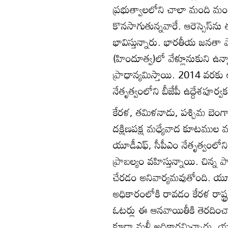
ప్రభుత్వాలలోని చాలా మంది మంత్
కొనసాగుతున్నవారే. ఆరెస్సెస్‌ను 
భావిస్తున్నారు. భారతీయ జనతా ప
(హిందూత్వ)లో వేళ్లూనుకుని ఉన్
ప్రాధాన్యమిస్తాయి. 2014 వరకు 
నేతృత్వంలోని బీజేపీ ఉద్దేశపూర్వ
కేరళ, తమిళనాడు, పశ్చిమ బెంగ
దక్షిణపక్ష మధ్యేవాద కూటముల మ
యూ‍డీఎఫ్‌, సీపీఎం నేతృత్వంలోని
ప్రాబల్యం వహిస్తున్నాయి. చిన్
చేరడం అనివార్యమవుతోంది. యూడ
అధికారంలోకి రావడం కేరళ రాష్ట
ఓటర్లు ఈ ఆనవాయితీకి తెరదించ
కూడా మళ్లీ అధికారమిచ్చారు. య