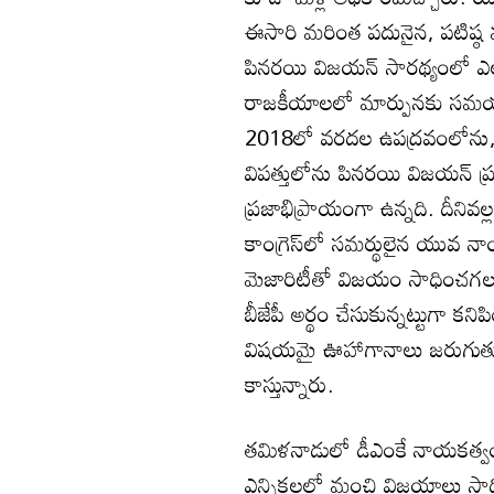
ఈసారి మరింత పదునైన, పటిష్ఠ 
పినరయి విజయన్‌ సారథ్యంలో ఎల్‌
రాజకీయాలలో మార్పునకు సమయమా
2018లో వరదల ఉపద్రవంలోను, 
విపత్తులోను పినరయి విజయన్‌ ప
ప్రజాభిప్రాయంగా ఉన్నది. దీనివల్
కాంగ్రెస్‌లో సమర్థులైన యువ 
మెజారిటీతో విజయం సాధించగలదన
బీజేపీ అర్థం చేసుకున్నట్టుగా కన
విషయమై ఊహాగానాలు జరుగుతున
కాస్తున్నారు.
తమిళనాడులో డీఎంకే నాయకత్వం
ఎన్నికలలో మంచి విజయాలు సాధిం