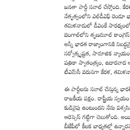
జనతా పార్టీ సవాల్‌ చేస్తోంది. 
నేతృత్వంలోని ఎల్‌డీఎఫ్‌ రెండ
తమిళనాడులో డీఎంకే సారథ్యంలోని
బెంగాల్‌లోని తృణమూల్‌ కాంగ్రెస
అన్నీ భారత రాజ్యాంగానికి నిబద్ధ
సర్వోత్కృష్టత, సామాజిక న్యాయం
పత్రికా స్వాతంత్ర్యం, ఉదారవాద ఆర
టీఎమ్‌సీ వరుసగా కేరళ, తమిళనా
ఈ పార్టీలను సవాల్‌ చేస్తున్న 
రాజకీయ పక్షం. రాష్ట్రీయ స్వయం
కుడివైపు ఉంటుందని నేను విశ్వస
ఆరెస్సెస్‌ గట్టిగా చెబుతోంద
బీజేపీలో కీలక బాధ్యతల్లో ఉన్నారనే