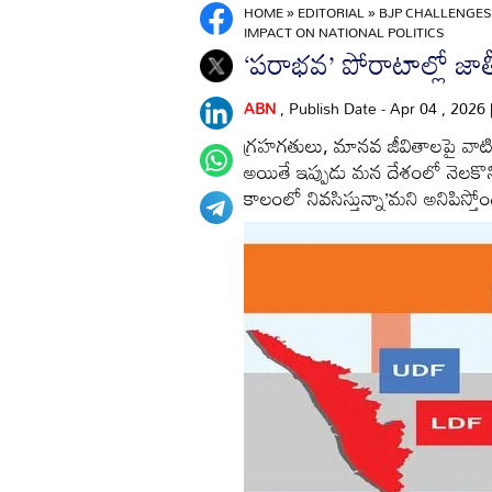
HOME
»
EDITORIAL
»
BJP CHALLENGES 
IMPACT ON NATIONAL POLITICS
‘పరాభవ’ పోరాటాల్లో జా
ABN
, Publish Date - Apr 04 , 2026
గ్రహగతులు, మానవ జీవితాలపై వాటి
అయితే ఇప్పుడు మన దేశంలో నెలకొని
కాలంలో నివసిస్తున్నా’మని అనిపిస్తోం