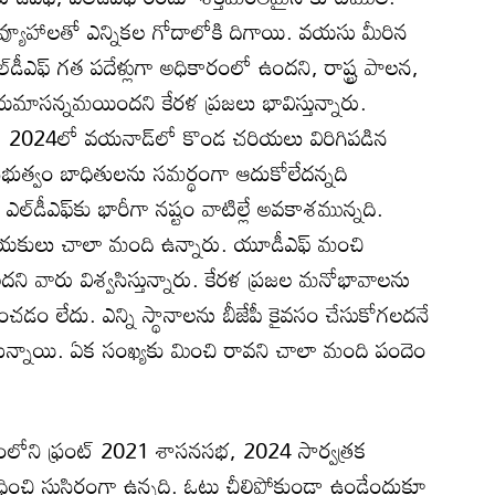
వ్యూహాలతో ఎన్నికల గోదాలోకి దిగాయి. వయసు మీరిన
డీఎఫ్‌ గత పదేళ్లుగా అధికారంలో ఉందని, రాష్ట్ర పాలన,
సన్నమయిందని కేరళ ప్రజలు భావిస్తున్నారు.
2024లో వయనాడ్‌లో కొండ చరియలు విరిగిపడిన
్రభుత్వం బాధితులను సమర్థంగా ఆదుకోలేదన్నది
ల ఎల్‌డీఎఫ్‌కు భారీగా నష్టం వాటిల్లే అవకాశమున్నది.
నాయకులు చాలా మంది ఉన్నారు. యూడీఎఫ్‌ మంచి
ి వారు విశ్వసిస్తున్నారు. కేరళ ప్రజల మనోభావాలను
ిపించడం లేదు. ఎన్ని స్థానాలను బీజేపీ కైవసం చేసుకోగలదనే
్నాయి. ఏక సంఖ్యకు మించి రావని చాలా మంది పందెం
లోని ఫ్రంట్‌ 2021 శాసనసభ, 2024 సార్వత్రక
చి సుస్థిరంగా ఉన్నది. ఓట్లు చీలిపోకుండా ఉండేందుకూ