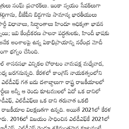
రులు సంఘ్‌ ప్రచారక్‌లు. ఇంకా స్వయం సేవక్‌లుగా
తల్లిగాను, బీజేపీని బిడ్డగాను సామాన్య భారతీయులు
ార్టీ విధానాలు, సిద్ధాంతాలు హిందూ ఆధిక్యతా భావన
నాయి; ఇవి కేంద్రీకరణ పాలనా పద్ధతులకు, హిందీ భాషకు
అనేక అంశాలపై ఉన్న ఏకాభిప్రాయాన్ని నరేంద్ర మోదీ
కంగా భగ్నం చేసింది.
ాల్‌ శాసనసభా ఎన్నికల పోరాటం వామపక్ష మధ్యేవాద,
ధ్య జరగనున్నది. కేరళలో కాంగ్రెస్‌ నాయకత్వంలోని
 ఎల్‌డీఎఫ్‌ గత ఐదు దశాబ్దాలుగా రాష్ట్ర రాజకీయాలలో
న పార్టీలు అన్నీ ఆ రెండు కూటములలో ఏదో ఒక దానిలో
ీఎఫ్‌, ఎల్‌డీఎఫ్‌లు ఒక దాని తరువాత ఒకటి
్ర రాజకీయాల విలక్షణతగా ఉన్నది. అయితే 2021లో కేరళ
ారు. 2016లో విజయం సాధించిన ఎల్‌డీఎఫ్‌కే 2021లో
ూడీఎఫ్‌, ఎల్‌డీఎఫ్‌ రెండూ శక్తిమంతమైన కూటములే.