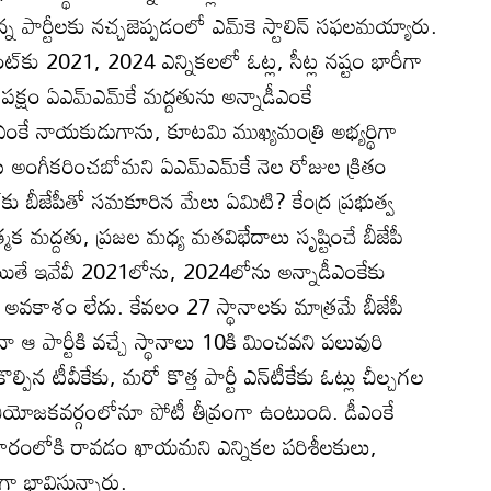
్న పార్టీలకు నచ్చజెప్పడంలో ఎమ్‌కె స్టాలిన్‌ సఫలమయ్యారు.
ట్‌కు 2021, 2024 ఎన్నికలలో ఓట్ల, సీట్ల నష్టం భారీగా
 పక్షం ఏఎమ్‌ఎమ్‌కే మద్దతును అన్నాడీఎంకే
ీఎంకే నాయకుడుగాను, కూటమి ముఖ్యమంత్రి అభ్యర్థిగా
ోను అంగీకరించబోమని ఏఎమ్‌ఎమ్‌కే నెల రోజుల క్రితం
ట్‌కు బీజేపీతో సమకూరిన మేలు ఏమిటి? కేంద్ర ప్రభుత్వ
క మద్దతు, ప్రజల మధ్య మతవిభేదాలు సృష్టించే బీజేపీ
ే ఇవేవీ 2021లోను, 2024లోను అన్నాడీఎంకేకు
 అవకాశం లేదు. కేవలం 27 స్థానాలకు మాత్రమే బీజేపీ
నా ఆ పార్టీకి వచ్చే స్థానాలు 10కి మించవని పలువురి
పిన టీవీకేకు, మరో కొత్త పార్టీ ఎన్‌టీకేకు ఓట్లు చీల్చగల
ి నియోజకవర్గంలోనూ పోటీ తీవ్రంగా ఉంటుంది. డీఎంకే
ికారంలోకి రావడం ఖాయమని ఎన్నికల పరిశీలకులు,
ా భావిస్తున్నారు.