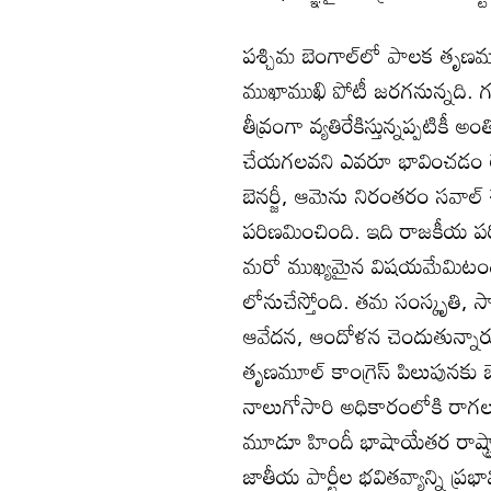
పశ్చిమ బెంగాల్‌లో పాలక తృణమూల
ముఖాముఖి పోటీ జరగనున్నది. గతక
తీవ్రంగా వ్యతిరేకిస్తున్నప్పటిక
చేయగలవని ఎవరూ భావించడం లే
బెనర్జీ, ఆమెను నిరంతరం సవాల్‌
పరిణమించింది. ఇది రాజకీయ పర
మరో ముఖ్యమైన విషయమేమిటంటే ఈ
లోనుచేస్తోంది. తమ సంస్కృతి, స
ఆవేదన, ఆందోళన చెందుతున్నారు.
తృణమూల్‌ కాంగ్రెస్‌ పిలుపునకు బ
నాలుగోసారి అధికారంలోకి రాగల
మూడూ హిందీ భాషాయేతర రాష్ట్రా
జాతీయ పార్టీల భవితవ్యాన్ని ప్ర