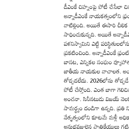
డీఎంకే చిహ్నంపై పోటీ చేసేలా చిన
అన్నాడీఎంకే నాయకత్వంలోని ఫ్రం
వాటిల్లింది. అయితే ఈసారి చీలిక
సాధించుకున్నది. అయితే అన్నాడ
పళనిస్వామిని ఎట్టి పరిస్థితులల
ప్రకటించింది. అన్నాడీఎంకే ఫ్రం
బాసట, ఎన్నికల సంఘం వ్యూహాత్మ
జాతీయ నాయకుల వాచాలత. అయిత
తోడ్పడలేదు. 2026లోను తోడ్పడే
పోటీ చేస్తోంది. ఎంత బాగా గెలిచి
అంచనా. సినీనటుడు విజయ్‌ నెలకొల్
సామర్థ్యం దండిగా ఉన్నది. ప్రత
నేతృత్వంలోని కూటమే మళ్లీ అధ
అనుభవజ్ఞులైన పాత్రికేయులు గట్టిగ