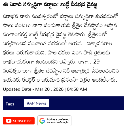
ఈ ఏడాది సమృద్ధిగా వర్షాలు: బుట్టే వీరభద్ర దైవజ్ఞ
పరాభవ నామ సంవత్సరంలో వర్షాలు సమృద్ధిగా కురవడంతో
పాటు పంటలు బాగా పండుతాయని శ్రీశైల దేవస్థానం ఆస్థాన
పంచాంగకర్త బుట్టే వీరభద్ర దైవజ్ఞ తెలిపారు. శ్రీశైలంలో
నిర్వహించిన పంచాంగ పఠనంలో ఆయన.. నిత్యావసరాల
ధరలు పెరుగుతాయని, పాల ధరలు పెరిగి పాడి రైతులకు
లాభదాయకంగా ఉంటుందని చెప్పారు. కాగా.. 29
సంవత్సరాలుగా శ్రీశైల దేవస్థానానికి ఆధ్యాత్మిక సేవలందించిన
ఆయనకు కలెక్టర్‌ రాజకుమారి ప్రశంసా పత్రం అందజేశారు.
Updated Date - Mar 20 , 2026 | 04:58 AM
#AP News
Tags
SUBSCRIBE