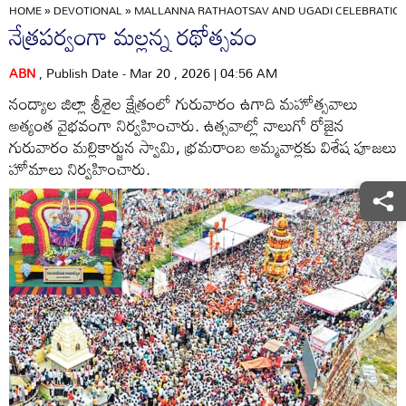
HOME
»
DEVOTIONAL
»
MALLANNA RATHAOTSAV AND UGADI CELEBRATION
నేత్రపర్వంగా మల్లన్న రథోత్సవం
ABN
, Publish Date - Mar 20 , 2026 | 04:56 AM
నంద్యాల జిల్లా శ్రీశైల క్షేత్రంలో గురువారం ఉగాది మహోత్సవాలు
అత్యంత వైభవంగా నిర్వహించారు. ఉత్సవాల్లో నాలుగో రోజైన
గురువారం మల్లికార్జున స్వామి, భ్రమరాంబ అమ్మవార్లకు విశేష పూజలు
హోమాలు నిర్వహించారు.