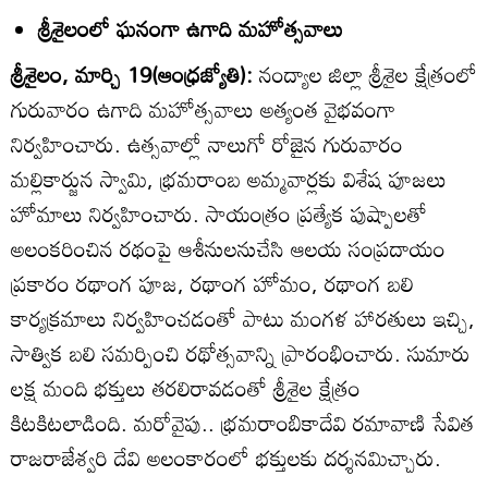
శ్రీశైలంలో ఘనంగా ఉగాది మహోత్సవాలు
శ్రీశైలం, మార్చి 19(ఆంధ్రజ్యోతి):
నంద్యాల జిల్లా శ్రీశైల క్షేత్రంలో
గురువారం ఉగాది మహోత్సవాలు అత్యంత వైభవంగా
నిర్వహించారు. ఉత్సవాల్లో నాలుగో రోజైన గురువారం
మల్లికార్జున స్వామి, భ్రమరాంబ అమ్మవార్లకు విశేష పూజలు
హోమాలు నిర్వహించారు. సాయంత్రం ప్రత్యేక పుష్పాలతో
అలంకరించిన రథంపై ఆశీనులనుచేసి ఆలయ సంప్రదాయం
ప్రకారం రథాంగ పూజ, రథాంగ హోమం, రథాంగ బలి
కార్యక్రమాలు నిర్వహించడంతో పాటు మంగళ హారతులు ఇచ్చి,
సాత్విక బలి సమర్పించి రథోత్సవాన్ని ప్రారంభించారు. సుమారు
లక్ష మంది భక్తులు తరలిరావడంతో శ్రీశైల క్షేత్రం
కిటకిటలాడింది. మరోవైపు.. భ్రమరాంబికాదేవి రమావాణి సేవిత
రాజరాజేశ్వరి దేవి అలంకారంలో భక్తులకు దర్శనమిచ్చారు.