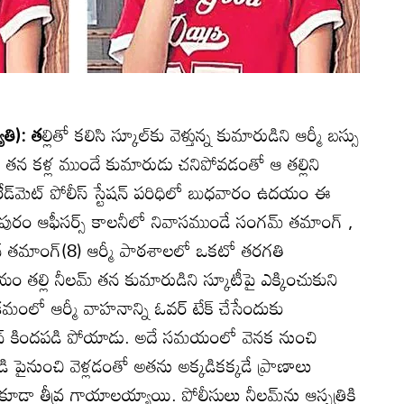
ోతి): త
ల్లితో కలిసి స్కూల్‌కు వెళ్తున్న కుమారుడిని ఆర్మీ బస్సు
 తన కళ్ల ముందే కుమారుడు చనిపోవడంతో ఆ తల్లిని
ేడ్‌మెట్‌ పోలీస్‌ స్టేషన్‌ పరిధిలో బుధవారం ఉదయం ఈ
 పురం ఆఫీసర్స్‌ కాలనీలో నివాసముండే సంగమ్‌ తమాంగ్‌ ,
న్‌ తమాంగ్‌(8) ఆర్మీ పాఠశాలలో ఒకటో తరగతి
తల్లి నీలమ్‌ తన కుమారుడిని స్కూటీపై ఎక్కించుకుని
ంలో ఆర్మీ వాహనాన్ని ఓవర్‌ టేక్‌ చేసేందుకు
ిజేన్‌ కిందపడి పోయాడు. అదే సమయంలో వెనక నుంచి
ుడి పైనుంచి వెళ్లడంతో అతను అక్కడికక్కడే ప్రాణాలు
 కూడా తీవ్ర గాయాలయ్యాయి. పోలీసులు నీలమ్‌ను ఆస్పత్రికి