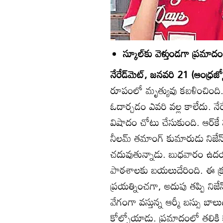
స్కూల్‌కు వెళ్తుండగా ప్రమాదం
నేరేడ్‌మెట్‌, జనవరి 21 (ఆంధ్రజ్య
రూపంలో మృత్యువు కబళించింది.
ఓదార్చడం ఎవరి వల్ల కాలేదు. నేర
విషాదం చోటు చేసుకుంది. ఆర్‌కే
నీలమ్‌ తమాంగ్‌ కుమారుడు నిజే
చదువుతున్నాడు. బుధవారం ఉదయం 
పాఠశాలకు బయలుదేరింది. ఈ క్రమ
ప్రయత్నించగా, అదుపు తప్పి న
వేగంగా వస్తున్న ఆర్మీ బస్సు బాల
కోల్పోయాడు. ప్రమాదంలో తల్లికి