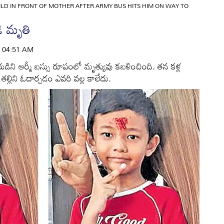
ILD IN FRONT OF MOTHER AFTER ARMY BUS HITS HIM ON WAY TO
డి మృతి
 | 04:51 AM
ుమారుడిని ఆర్మీ బస్సు రూపంలో మృత్యువు కబళించింది. తన కళ్ల
లిని ఓదార్చడం ఎవరి వల్ల కాలేదు.