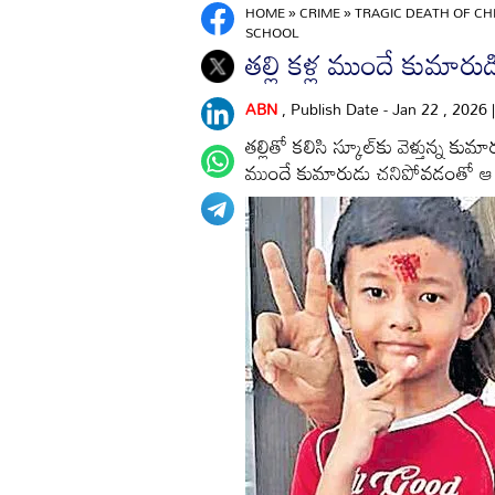
HOME
»
CRIME
»
TRAGIC DEATH OF CH
SCHOOL
తల్లి కళ్ల ముందే కుమారు
ABN
, Publish Date - Jan 22 , 2026
తల్లితో కలిసి స్కూల్‌కు వెళ్తున్న క
ముందే కుమారుడు చనిపోవడంతో ఆ తల్