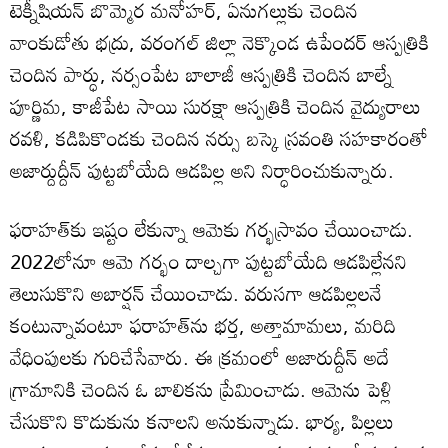
టెక్నీషియన్‌ బొమ్మెర మనోహర్‌, ఏనుగల్లుకు చెందిన
వాంకుడోతు భద్రు, వరంగల్‌ జిల్లా నెక్కొండ ఉపేందర్‌ ఆస్పత్రికి
చెందిన పార్ధు, నర్సంపేట బాలాజీ ఆస్పత్రికి చెందిన బాల్నే
పూర్ణిమ, కాజీపేట సాయి సురక్షా ఆస్పత్రికి చెందిన వైద్యురాలు
రవళి, కడిపికొండకు చెందిన నర్సు బస్కె స్రవంతి సహకారంతో
అజార్దుద్దీన్‌ పుట్టబోయేది ఆడపిల్ల అని నిర్ధారించుకున్నారు.
ఫరాహత్‌కు ఇష్టం లేకున్నా ఆమెకు గర్భస్రావం చేయించాడు.
2022లోనూ ఆమె గర్భం దాల్చగా పుట్టబోయేది ఆడపిల్లేనని
తెలుసుకొని అబార్షన్‌ చేయించాడు. వరుసగా ఆడపిల్లలనే
కంటున్నావంటూ ఫరాహత్‌ను భర్త, అత్తామామలు, మరిది
వేధింపులకు గురిచేసేవారు. ఈ క్రమంలో అజారుద్దీన్‌ అదే
గ్రామానికి చెందిన ఓ బాలికను ప్రేమించాడు. ఆమెను పెళ్లి
చేసుకొని కొడుకును కనాలని అనుకున్నాడు. భార్య, పిల్లలు