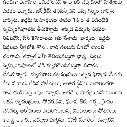
ఉండగా వివాహం చేసుకోలేనని ఆ బాలిక చెప్పడంతో హత్యలకు
పథకం పన్నాడు. ఐస్‌క్రీమ్‌ తినిపిస్తానని చెప్పి గర్భం దాల్చిన
భార్యను, ఇద్దరు కుమార్తెలను ఈనెల 1న రాత్రి ఏడింటికి
స్విమ్మింగ్‌పూల్‌కు తీసుకెళ్లాడు. అక్కడ విద్యుత్తు సరఫరా
నిలిపివేసి, సీసీ కెమెరాలను ఆఫ్‌ చేశాడు. భార్యను, ఇద్దరు
బిడ్డలను నీళ్లలోకి తోసి.. వారి తలలను నీళ్లలో ముంచి
చంపాడు. తర్వాత ఏమీ తెలియనట్లుగా భార్య, పిల్లలు
స్విమ్మింగ్‌పూల్‌లో పడి మృతిచెందినట్లుగా ప్రచారం
చేసుకున్నాడు. మృతురాలి తల్లిదండ్రులు ఇచ్చిన ఫిర్యాదు మేరకు
కేసు నమోదు చేసిన పోలీసులు, అజారుద్దీన్‌ను విచారించగా
తానే చంపినట్లు ఒప్పుకొన్నాడు. అతడిని, హత్యకు సహకరించిన
అతడి తల్లిదండ్రులు, సోదరుడిని, ఫరాహత్‌కు గర్భంస్రావం
చేసినట్లు ఆరోపణలు ఎదుర్కొంటున్న నిందితులను పోలీసులు
అరెస్టు చేశారు. వైద్యులు పూర్ణిమ, రవళి పరారీలో ఉన్నారని