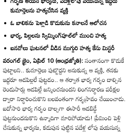
గర్భిణి అయిన భార్యను, పదేళ్లలోపు వయసున్న ఇద్దరు
కుమార్తెలను హత్యచేసిన వ్యక్తి
ఓ బాలికను పెళ్లాడి కొడుకును కనాలనే ఆలోచన
భార్య, పిల్లలను స్విమ్మింగ్‌పూల్‌లో ముంచి హత్య
ఐనవోలు ఘటనలో వీడిన ముగ్గురి హత్య కేసు మిస్టరీ
వరంగల్‌ క్రైం, ఏప్రిల్‌ 10 (ఆంధ్రజ్యోతి):
సంతానంగా కొడుకే
పుట్టాలని.. కుమార్తెలు పుట్టొద్దని అనుకున్న ఆ వ్యక్తి, తనకు
ఇద్దరూ ఆడపిల్లలే పుట్టడం.. ఆ తర్వాత భార్య గర్భం దాల్చిన
రెండుసార్లు ఆడపిల్లే జన్మించనుందని లింగనిర్ధారణ పరీక్షల
ద్వారా నిర్ధారించుకొని బలవంతంగా గర్భస్రావం చేయించాడు.
ఐదోసారి భార్య గర్భం దాల్చగా ఈసారీ ఆడబిడ్డే
పుట్టనుందనుకొని ఉన్మాదిగా మారిపోయాడు! ప్రేమించి పెళ్లి
చేసుకున్న భార్యను, కడుపున పుట్టిన పదేళ్ల లోపు వయసున్న