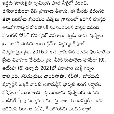
ఇద్దరు కూతుళ్లను స్విమ్మింగ్‌ పూల్‌ నీళ్లలో ముంచి,
ఊపిరాడకుండా చేసి ప్రాణాలు తీశాడు. ఈ మేరకు వరంగల్‌
జిల్లా ఐనవోలు మండలం పున్నేలు గ్రామంలో జరిగిన ముగ్గురి
అనుమానాస్పద మరణానికి సంబంధించిన మిస్టరీ వీడింది.
వరంగల్‌ పోలీస్‌ కమిషనర్‌ వివరాలు వెల్లడించారు. పున్నేలు
గ్రామానికి చెందిన అజారుద్దీన్‌ ఓ స్విమ్మింగ్‌పూల్‌
నిర్వహిస్తున్నాడు. 2016లో అదే గ్రామానికి చెందిన ఫరాహత్‌ను
ప్రేమ వివాహం చేసుకున్నాడు. వీరికి కుమార్తెలు హమేరా (9),
అయేషా (6) ఉన్నారు 2021లో ఫరాహత్‌ మళ్లీ గర్భం
దాల్చింది. తల్లిదండ్రులు చాంద్‌పాషా, సలీహా.. సోదరుడు
షర్పోద్దీన్‌ ఒత్తిడి మేరకు అజారుద్దీన్‌ భార్యకు లింగ నిర్ధారణ
పరీక్షలు చేయించాలని నిర్ణయించాడు. పున్నేలుకు చెందిన
మెడికల్‌ షాపు నిర్వాహకుడు సట్ల రాజు, కొండపర్తికి చెందిన
ఆర్‌ఎంపీ లింగాల నరేశ్‌, గీసుగొండకు చెందిన ల్యాబ్‌