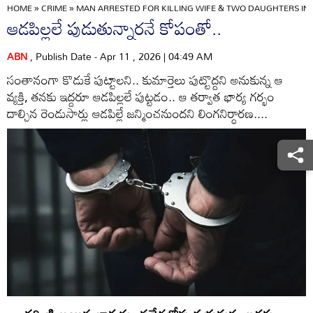
HOME
»
CRIME
»
MAN ARRESTED FOR KILLING WIFE & TWO DAUGHTERS IN
ఆడపిల్లలే పుడుతున్నారనే కోపంతో..
ABN
, Publish Date - Apr 11 , 2026 | 04:49 AM
సంతానంగా కొడుకే పుట్టాలని.. కుమార్తెలు పుట్టొద్దని అనుకున్న ఆ
వ్యక్తి, తనకు ఇద్దరూ ఆడపిల్లలే పుట్టడం.. ఆ తర్వాత భార్య గర్భం
దాల్చిన రెండుసార్లు ఆడపిల్లే జన్మించనుందని లింగనిర్ధారణ....