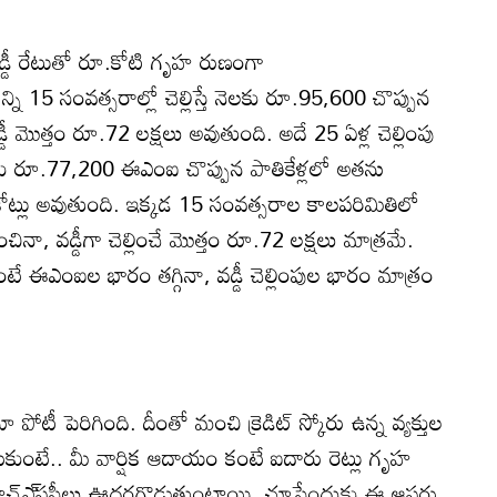
వడ్డీ రేటుతో రూ.కోటి గృహ రుణంగా
ి 15 సంవత్సరాల్లో చెల్లిస్తే నెలకు రూ.95,600 చొప్పున
వడ్డీ మొత్తం రూ.72 లక్షలు అవుతుంది. అదే 25 ఏళ్ల చెల్లింపు
కు రూ.77,200 ఈఎంఐ చొప్పున పాతికేళ్లలో అతను
32 కోట్లు అవుతుంది. ఇక్కడ 15 సంవత్సరాల కాలపరిమితిలో
ా, వడ్డీగా చెల్లించే మొత్తం రూ.72 లక్షలు మాత్రమే.
కుంటే ఈఎంఐల భారం తగ్గినా, వడ్డీ చెల్లింపుల భారం మాత్రం
టీ పెరిగింది. దీంతో మంచి క్రెడిట్‌ స్కోరు ఉన్న వ్యక్తుల
సుకుంటే.. మీ వార్షిక ఆదాయం కంటే ఐదారు రెట్లు గృహ
హెచ్‌ఎ్‌ఫసీలు ఊదరగొడుతుంటాయి. చూసేందుకు ఈ ఆఫర్లు