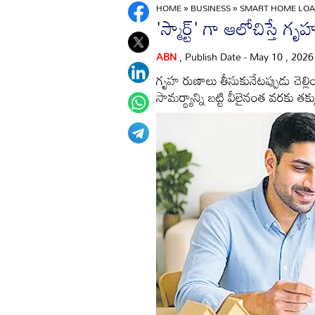
HOME
»
BUSINESS
»
SMART HOME LOAN
'స్మార్ట్' గా ఆలోచిస్తే గ
ABN
, Publish Date - May 10 , 202
గృహ రుణాలు తీసుకునేటప్పుడు చెల్ల
సామర్థ్యాన్ని బట్టి వీలైనంత వరకు 