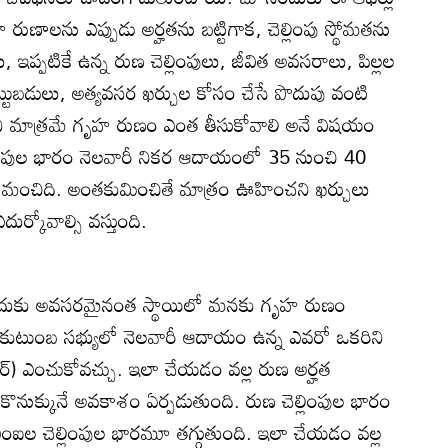
ణాలను ఎప్పుడు అర్హతను బట్టిగాక, చెల్లింపు స్థోమతను
లు, ఇప్పటికే ఉన్న రుణ చెల్లింపులు, జీవిత అవసరాలు, పిల్లల
పెట్టుబడులు, అత్యవసర ఖర్చుల కోసం చేసే పొదుపు వంటి
ని మాత్రమే గృహ రుణం ఎంత తీసుకోవాలి అనే విషయం
లింపుల భారం నెలవారీ నికర ఆదాయంలో 35 నుంచి 40
మంచిది. అంతకుమించితే మాత్రం ఊహించని ఖర్చులు
 ఎదుర్కోవాల్సి వస్తుంది.
 కొనేందుకు అవసరమైనంత స్థాయిలో మనకు గృహ రుణం
 కుటుంబ సభ్యులో నెలవారీ ఆదాయం ఉన్న ఎవరో ఒకరిని
‌) ఎంచుకోవచ్చు. ఇలా చేయడం వల్ల రుణ అర్హత
 కొనుక్కునే అవకాశం ఏర్పడుతుంది. రుణ చెల్లింపుల భారం
ఎంఐల చెల్లింపుల భారమూ తగ్గుతుంది. ఇలా చేయడం వల్ల