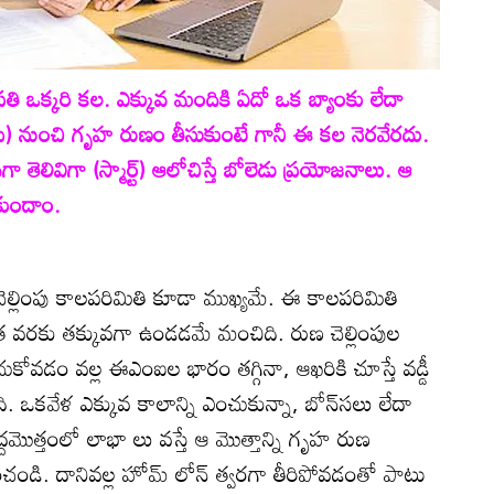
తి ఒక్కరి కల. ఎక్కువ మందికి ఏదో ఒక బ్యాంకు లేదా
‌ఫసీ) నుంచి గృహ రుణం తీసుకుంటే గానీ ఈ కల నెరవేరదు.
ా తెలివిగా (స్మార్ట్‌) ఆలోచిస్తే బోలెడు ప్రయోజనాలు. ఆ
ుకుందాం.
ెల్లింపు కాలపరిమితి కూడా ముఖ్యమే. ఈ కాలపరిమితి
ీలైనంత వరకు తక్కువగా ఉండడమే మంచిది. రుణ చెల్లింపుల
ుకోవడం వల్ల ఈఎంఐల భారం తగ్గినా, ఆఖరికి చూస్తే వడ్డీ
ి. ఒకవేళ ఎక్కువ కాలాన్ని ఎంచుకున్నా, బోన్‌సలు లేదా
్దమొత్తంలో లాభా లు వస్తే ఆ మొత్తాన్ని గృహ రుణ
చండి. దానివల్ల హోమ్‌ లోన్‌ త్వరగా తీరిపోవడంతో పాటు