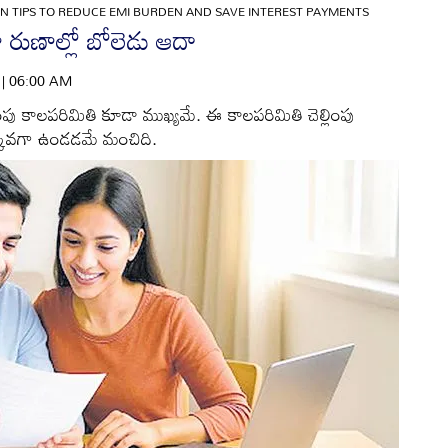
 TIPS TO REDUCE EMI BURDEN AND SAVE INTEREST PAYMENTS
ృహ రుణాల్లో బోలెడు ఆదా
6 | 06:00 AM
ింపు కాలపరిమితి కూడా ముఖ్యమే. ఈ కాలపరిమితి చెల్లింపు
తక్కువగా ఉండడమే మంచిది.