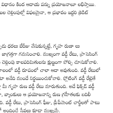
్ను విధానం కింద ఆదాయ పన్ను ప్రయోజనాలూ లభిస్తాయి.
ెల్లింపుల్లో విఫలమైనా, ఆ ప్రభావం ఇద్దరి క్రెడిట్‌
పుడు ధరలు బేరీజు వేసుకున్నట్టే, గృహ రుణా లు
ాగ్రత్తగా గమనించాలి. ముఖ్యంగా వడ్డీ రేటు, ప్రాసెసింగ్‌
ుణ చెల్లింపు కాలపరిమితులను క్షుణ్ణంగా పోల్చి చూసుకోవాలి.
ర్ఘకాలంలో వడ్డీ రూపంలో చాలా ఆదా అవుతుంది. వడ్డీ రేటులో
ీ రేటా అనేది ముందే నిర్ణయించుకోవాలి. ఫ్లోటింగ్‌ వడ్డీ రేటైతే
ా మీ గృహ రుణ వడ్డీ రేటు మారుతుంది. అదే ఫిక్స్‌డ్‌ వడ్డీ
చినా, బ్యాంకులు ఆ ప్రయోజనాన్ని రుణ గ్రహీతలకు బదిలీ
డ్డీ రేటు, ప్రాసెసింగ్‌ ఫీజు, ప్రీపేమెంట్‌ చార్జీలతో పాటు
ో అందించే సేవలు కూడా ముఖ్యమే.