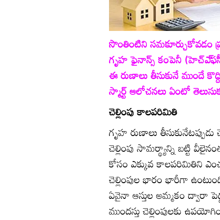
సొంతింటిని సమకూర్చుకోవడం ప్ర
గృహ ఫైనాన్స్‌ కంపెనీ (హెచ్‌ఎ్
ఈ రుణాలు తీసుకునే ముందే కొద్దిగ
స్మార్ట్‌ ఆలోచనలు ఏంటో తెలుస
చెల్లింపు కాలపరిమితి
గృహ రుణాలు తీసుకునేటప్పుడు చ
చెల్లింపు సామర్థ్యాన్ని బట్టి వ
కోసం ఎక్కువ కాలపరిమితిని ఎంచ
చెల్లింపుల భారం భారీగా ఉంటుంద
ఏవైనా ఆస్తుల అమ్మకం ద్వారా పెద
ముందస్తు చెల్లింపులకు ఉపయోగిం