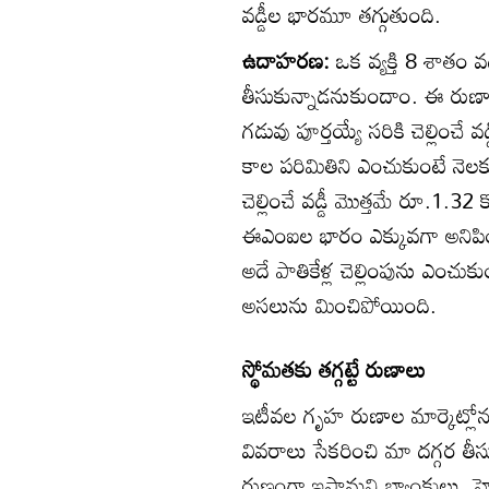
వడ్డీల భారమూ తగ్గుతుంది.
ఉదాహరణ:
ఒక వ్యక్తి 8 శాతం 
తీసుకున్నాడనుకుందాం. ఈ రుణాన్న
గడువు పూర్తయ్యే సరికి చెల్లించే 
కాల పరిమితిని ఎంచుకుంటే నెల
చెల్లించే వడ్డీ మొత్తమే రూ.1.
ఈఎంఐల భారం ఎక్కువగా అనిపించిన
అదే పాతికేళ్ల చెల్లింపును ఎంచు
అసలును మించిపోయింది.
స్థోమతకు తగ్గట్టే రుణాలు
ఇటీవల గృహ రుణాల మార్కెట్లోనూ పో
వివరాలు సేకరించి మా దగ్గర తీ
రుణంగా ఇస్తామని బ్యాంకులు, 