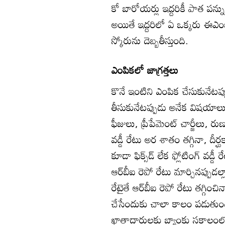
కో బారోయర్లు ఇద్దరికీ పాత పన
అయితే ఇద్దరిలో ఏ ఒక్కరు ఈఎంఐల చ
స్కోరును దెబ్బతీస్తుంది.
ఎంపికలో జాగ్రత్తలు
కొనే ఇంటిని ఎంపిక చేసుకునేటప్
తీసుకునేటప్పుడు అనేక విషయాలు జ
ఫీజులు, ప్రీపేమెంట్‌ చార్జీలు, ర
వడ్డీ రేటు అర శాతం తగ్గినా, దీ
కూడా ఫిక్స్‌డ్‌ లేక ఫ్లోటింగ్‌ వడ్డ
ఆర్‌బీఐ రెపో రేటు మార్చినప్పుడల్ల
రేటైతే ఆర్‌బీఐ రెపో రేటు తగ్గిం
చేసేందుకు చాలా కాలం పడుతుంది. వ
ఖాతాదారులకు బ్యాంకు సకాలంల