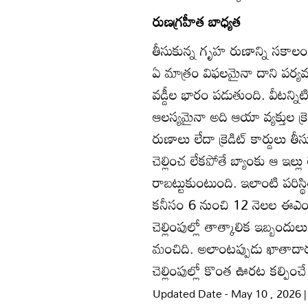
రుణగ్రహీత బాధ్యత
తీసుకున్న గృహ రుణాన్ని సకాలంల
ఏ మాత్రం విఫలమైనా దాని పర్యవ
వడ్డీల భారం పడుతుంది. వీటన్నిట
ఆలస్యమైనా అది ఆయా వ్యక్తుల క్రెడిట్
రుణాలు లేదా క్రెడిట్‌ కార్డుల
చెల్లించ లేకపోతే బ్యాంకు ఆ ఇల్ల
రాబట్టుకుంటుంది. ఇలాంటి పరిస్
కనీసం 6 నుంచి 12 నెలల ఈఎంఐ
చెల్లింపుల్లో తాత్కాలిక ఇబ్బం
మంచిది. అలాంటప్పుడు ఖాతాదారు
చెల్లింపుల్లో కొంత ఊరట కల్పి
Updated Date - May 10 , 2026 