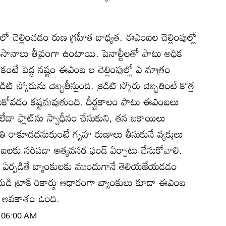
ో చెల్లించడం రుణ గ్రహీత బాధ్యత. ఈఎంఐల చెల్లింపుల్లో
సానాలు తీవ్రంగా ఉంటాయి. పెనాల్టీలతో పాటు అధిక
ికంటే పెద్ద నష్టం ఈఎంఐ ల చెల్లింపుల్లో ఏ మాత్రం
‌ స్కోరును దెబ్బతీస్తుంది. క్రెడిట్‌ స్కోరు దెబ్బతింటే కొత్త
ు తీసుకోవడం కష్టమవుతుంది. దీర్ఘకాలం పాటు ఈఎంఐలు
ు లేదా ఫ్లాట్‌ను స్వాధీనం చేసుకుని, తన బకాయిలు
థితి రాకూడదనుకుంటే గృహ రుణాలు తీసుకునే వ్యక్తులు
లకు సరిపడా అత్యవసర ఫండ్‌ ఏర్పాటు చేసుకోవాలి.
దులు ఏర్పడితే బ్యాంకులకు ముందుగానే తెలియజేయడడం
డి ట్రాక్‌ రికార్డు ఆధారంగా బ్యాంకులు కూడా ఈఎంఐ
ంచే అవకాశం ఉంది.
| 06:00 AM