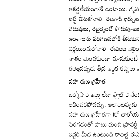
ఆకర్షణీయంగానే ఉంటాయి. గృహ రు
బట్టి తీసుకోవాలి. నెలవారీ ఖర్చు
చదువులు, రిటైర్మెంట్‌ పొదుపు-
అంశాలను పరిగణనలోకి తీసుకు
నిర్ణయించుకోవాలి. ఈఎంఐ చెల్
శాతం మించకుండా చూసుకుంటే 
తలెత్తినప్పుడు తీవ్ర ఆర్థిక కష్టాలు
సహ రుణ గ్రహీత
ఒక్కోసారి ఇల్లు లేదా ఫ్లాట్‌
లభించకపోవచ్చు. అలాంటప్పుడు
సహ రుణ గ్రహీతగా (కో బారోయర్
పెరగడంతో పాటు మంచి ప్రాపర్టీ
ఇద్దరి మీద ఉంటుంది కాబట్టి ఈ