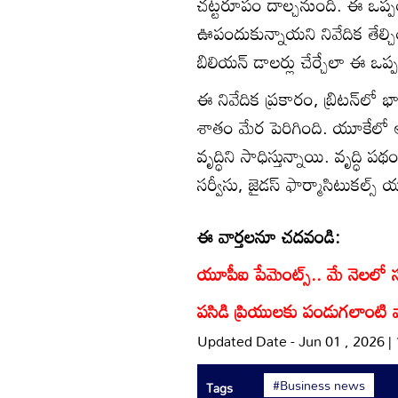
చట్టరూపం దాల్చనుంది. ఈ ఒప్ప
ఊపందుకున్నాయని నివేదిక తేల్చి
బిలియన్ డాలర్లు చేర్చేలా ఈ ఒప్
ఈ నివేదిక ప్రకారం, బ్రిటన్‌ల
శాతం మేర పెరిగింది. యూకేలో
వృద్ధిని సాధిస్తున్నాయి. వృద్ధి
సర్వీసు, జైడస్ ఫార్మాసిటుకల్స
ఈ వార్తలనూ చదవండి:
యూపీఐ పేమెంట్స్.. మే నెలలో సరిక
పసిడి ప్రియులకు పండుగలాంటి వార
Updated Date - Jun 01 , 2026 |
#Business news
Tags