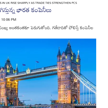
 IN UK RISE SHARPLY AS TRADE TIES STRENGTHEN PCS
ిగిస్తున్న భారత కంపెనీలు
 | 10:06 PM
సంఖ్య అంతకంతకూ పెరుగుతోంది. గతేడాదితో పోలిస్తే కంపెనీల