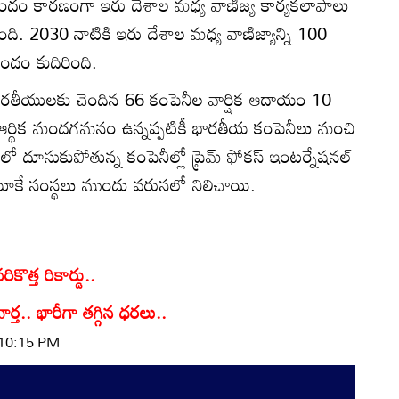
ందం కారణంగా ఇరు దేశాల మధ్య వాణిజ్య కార్యకలాపాలు
ంది. 2030 నాటికి ఇరు దేశాల మధ్య వాణిజ్యాన్ని 100
పందం కుదిరింది.
ో భారతీయులకు చెందిన 66 కంపెనీల వార్షిక ఆదాయం 10
 ఆర్థిక మందగమనం ఉన్నప్పటికీ భారతీయ కంపెనీలు మంచి
 పథంలో దూసుకుపోతున్న కంపెనీల్లో ప్రైమ్ ఫోకస్ ఇంటర్నేషనల్
్ యూకే సంస్థలు ముందు వరుసలో నిలిచాయి.
ొత్త రికార్డు..
్త.. భారీగా తగ్గిన ధరలు..
 10:15 PM