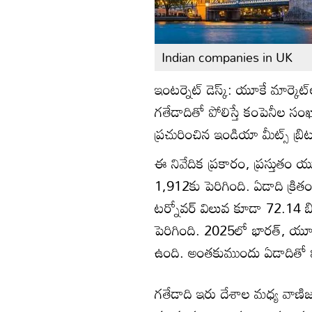
Indian companies in UK
ఇంటర్నెట్ డెస్క్: యూకే మార్క
గతేడాదితో పోలిస్తే కంపెనీల సంఖ
ప్రచురించిన ఇండియా మీట్స్ బ్రి
ఈ నివేదిక ప్రకారం, ప్రస్తుతం 
1,912కు పెరిగింది. ఏడాది క్ర
టర్నోవర్ విలువ కూడా 72.14 బి
పెరిగింది. 2025లో భారత్, యూకే 
ఉంది. అంతకుముందు ఏడాదితో పో
గతేడాది ఇరు దేశాల మధ్య వాణిజ