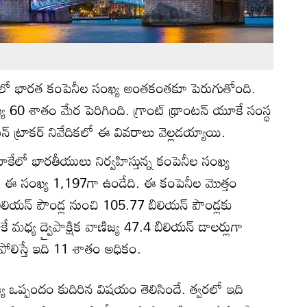
ెట్‌లో భారత కంపెనీల సంఖ్య అంతకంతకూ పెరుగుతోంది.
్య 60 శాతం మేర పెరిగింది. గ్రాంట్ థ్రాంటన్ యూకే సంస్థ
టన్ ట్రాకర్ నివేదికలో ఈ వివరాలు వెల్లడయ్యాయి.
యూకేలో భారతీయులు నిర్వహిస్తున్న కంపెనీల సంఖ్య
ితం ఈ సంఖ్య 1,197గా ఉండేది. ఈ కంపెనీల మొత్తం
లియన్ పౌండ్ల నుంచి 105.77 బిలియన్ పౌండ్లకు
మధ్య ద్వైపాక్షిక వాణిజ్య 47.4 బిలియన్ డాలర్లుగా
లిస్తే ఇది 11 శాతం అధికం.
్య ఒప్పందం కుదిరిన విషయం తెలిసిందే. త్వరలో ఇది