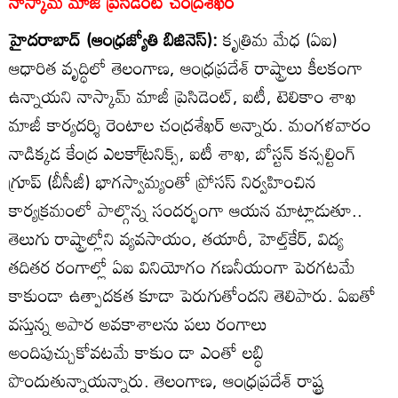
నాస్కామ్‌ మాజీ ప్రెసిడెంట్‌ చంద్రశేఖర్‌
హైదరాబాద్‌ (ఆంధ్రజ్యోతి బిజినెస్‌):
కృత్రిమ మేధ (ఏఐ)
ఆధారిత వృద్ధిలో తెలంగాణ, ఆంధ్రప్రదేశ్‌ రాష్ట్రాలు కీలకంగా
ఉన్నాయని నాస్కామ్‌ మాజీ ప్రెసిడెంట్‌, ఐటీ, టెలికాం శాఖ
మాజీ కార్యదర్శి రెంటాల చంద్రశేఖర్‌ అన్నారు. మంగళవారం
నాడిక్కడ కేంద్ర ఎలకా్ట్రనిక్స్‌, ఐటీ శాఖ, బోస్టన్‌ కన్సల్టింగ్‌
గ్రూప్‌ (బీసీజీ) భాగస్వామ్యంతో ప్రోసస్‌ నిర్వహించిన
కార్యక్రమంలో పాల్గొన్న సందర్భంగా ఆయన మాట్లాడుతూ..
తెలుగు రాష్ట్రాల్లోని వ్యవసాయం, తయారీ, హెల్త్‌కేర్‌, విద్య
తదితర రంగాల్లో ఏఐ వినియోగం గణనీయంగా పెరగటమే
కాకుండా ఉత్పాదకత కూడా పెరుగుతోందని తెలిపారు. ఏఐతో
వస్తున్న అపార అవకాశాలను పలు రంగాలు
అందిపుచ్చుకోవటమే కాకుం డా ఎంతో లబ్ధి
పొందుతున్నాయన్నారు. తెలంగాణ, ఆంధ్రప్రదేశ్‌ రాష్ట్ర