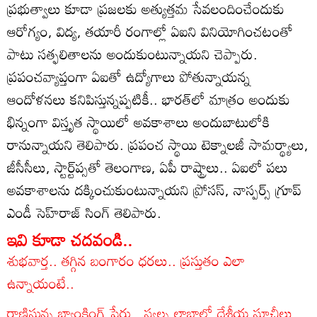
ప్రభుత్వాలు కూడా ప్రజలకు అత్యుత్తమ సేవలందించేందుకు
ఆరోగ్యం, విద్య, తయారీ రంగాల్లో ఏఐని వినియోగించటంతో
పాటు సత్ఫలితాలను అందుకుంటున్నాయని చెప్పారు.
ప్రపంచవ్యాప్తంగా ఏఐతో ఉద్యోగాలు పోతున్నాయన్న
ఆందోళనలు కనిపిస్తున్నప్పటికీ.. భారత్‌లో మాత్రం అందుకు
భిన్నంగా విస్తృత స్థాయిలో అవకాశాలు అందుబాటులోకి
రానున్నాయని తెలిపారు. ప్రపంచ స్థాయి టెక్నాలజీ సామర్థ్యాలు,
జీసీసీలు, స్టార్ట్‌ప్సతో తెలంగాణ, ఏపీ రాష్ట్రాలు.. ఏఐలో పలు
అవకాశాలను దక్కించుకుంటున్నాయని ప్రోసస్‌, నాస్పర్స్‌ గ్రూప్‌
ఎండీ సెహ్‌రాజ్‌ సింగ్‌ తెలిపారు.
ఇవి కూడా చదవండి..
శుభవార్త.. తగ్గిన బంగారం ధరలు.. ప్రస్తుతం ఎలా
ఉన్నాయంటే..
రాణిస్తున్న బ్యాంకింగ్ షేర్లు.. స్వల్ప లాభాల్లో దేశీయ సూచీలు