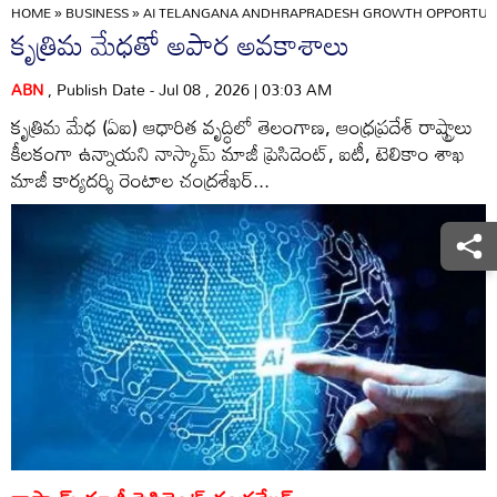
HOME
»
BUSINESS
»
AI TELANGANA ANDHRAPRADESH GROWTH OPPORTUNI
కృత్రిమ మేధతో అపార అవకాశాలు
ABN
, Publish Date - Jul 08 , 2026 | 03:03 AM
కృత్రిమ మేధ (ఏఐ) ఆధారిత వృద్ధిలో తెలంగాణ, ఆంధ్రప్రదేశ్‌ రాష్ట్రాలు
కీలకంగా ఉన్నాయని నాస్కామ్‌ మాజీ ప్రెసిడెంట్‌, ఐటీ, టెలికాం శాఖ
మాజీ కార్యదర్శి రెంటాల చంద్రశేఖర్‌...