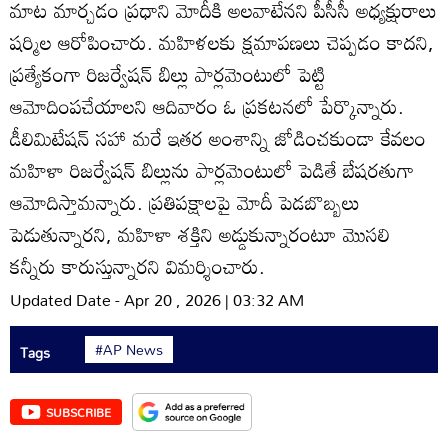
మాట మార్చడం ప్రధాని మోదీకి అలవాటేనని పీసీసీ అధ్యక్షురాలు
షర్మిల ఆరోపించారు. మహిళలకు క్షమాపణలు చెప్పడం కాదని,
ప్రత్యేకంగా రిజర్వేషన్‌ బిల్లు పార్లమెంటులో పెట్టి
ఆమోదింపచేయాలని ఆదివారం ఓ ప్రకటనలో పేర్కొన్నారు.
డీలిమిటేషన్‌ సహా మరే ఇతర అంశాన్ని జోడించకుండా కేవలం
మహిళా రిజర్వేషన్‌ బిల్లును పార్లమెంటులో పెడితే బేషరతుగా
ఆమోదిస్తామన్నారు. ప్రతిపక్షాలపై మోదీ పెడబొబ్బలు
పెడుతున్నారని, మహిళా శక్తిని అడ్డుకున్నారంటూ మొసలి
కన్నీరు కారుస్తున్నారని విమర్శించారు.
Updated Date - Apr 20 , 2026 | 03:32 AM
#AP News
Tags
SUBSCRIBE