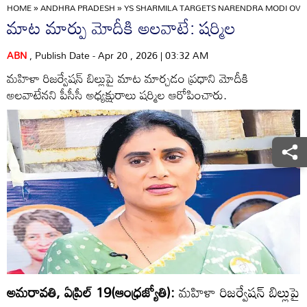
HOME
»
ANDHRA PRADESH
»
YS SHARMILA TARGETS NARENDRA MODI OVE
మాట మార్పు మోదీకి అలవాటే: షర్మిల
ABN
, Publish Date - Apr 20 , 2026 | 03:32 AM
మహిళా రిజర్వేషన్‌ బిల్లుపై మాట మార్చడం ప్రధాని మోదీకి
అలవాటేనని పీసీసీ అధ్యక్షురాలు షర్మిల ఆరోపించారు.
అమరావతి, ఏప్రిల్‌ 19(ఆంధ్రజ్యోతి):
మహిళా రిజర్వేషన్‌ బిల్లుపై