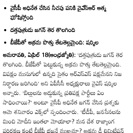
వైసీపీ అధినేత చేసిన నీచపు పనికి వైఎ్‌సఆర్‌ ఆత్మ
ఘోషిస్తోంది
దత్తపుత్రుడు జగన్‌ తెర తొలగింది
బీజేపీతో అక్రమ పొత్తు తేటతెల్లమైంది: షర్మిల
అమరావతి, ఏప్రిల్‌ 18(ఆంధ్రజ్యోతి):
‘దత్తపుత్రుడు జగన్‌ తెర
తొలగింది. బీజేపీతో పెట్టుకున్న అక్రమ పొత్తు తేటతెల్లమైంది.
విపక్షం ముసుగులో ఉన్నది సైతం ఆర్‌ఎస్ఎస్‌ పక్షమేనని నిజ
నిర్ధారణ జరిగింది’ అని ఏపీసీసీ అధ్యక్షురాలు వైఎస్‌ షర్మిల
అన్నారు. ‘బిల్లులను అడ్డుకున్న ప్రతిపక్ష పార్టీలు ఏం
సాధించాయి?’ అంటూ వైసీపీ అధినేత జగన్‌ వేసిన ప్రశ్నకు
ఆమె శనివారం ఎక్స్‌లో స్పందించారు. ‘టీడీపీ, జనసేనలను
మించి మోదీని ఇంతలా మోయాలా? మన దేశ రాజ్యాంగ
పరిరక్షణ కంటే బీజేపీ భజనే ముఖ్యమా? అక్రమ డీ లిమిటేషన్‌