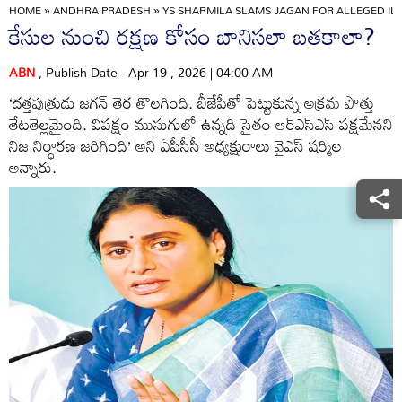
HOME
»
ANDHRA PRADESH
»
YS SHARMILA SLAMS JAGAN FOR ALLEGED IL
కేసుల నుంచి రక్షణ కోసం బానిసలా బతకాలా?
ABN
, Publish Date - Apr 19 , 2026 | 04:00 AM
‘దత్తపుత్రుడు జగన్‌ తెర తొలగింది. బీజేపీతో పెట్టుకున్న అక్రమ పొత్తు
తేటతెల్లమైంది. విపక్షం ముసుగులో ఉన్నది సైతం ఆర్‌ఎస్ఎస్‌ పక్షమేనని
నిజ నిర్ధారణ జరిగింది’ అని ఏపీసీసీ అధ్యక్షురాలు వైఎస్‌ షర్మిల
అన్నారు.