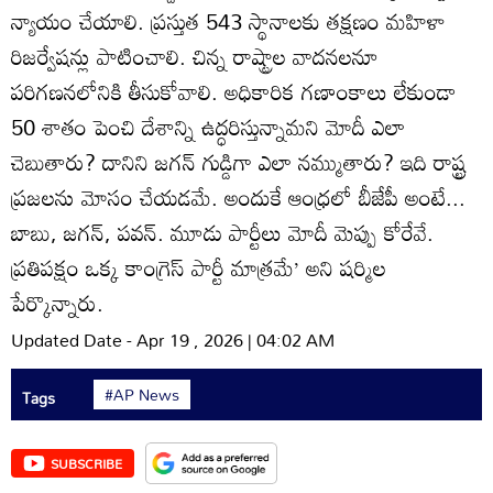
న్యాయం చేయాలి. ప్రస్తుత 543 స్థానాలకు తక్షణం మహిళా
రిజర్వేషన్లు పాటించాలి. చిన్న రాష్ట్రాల వాదనలనూ
పరిగణనలోనికి తీసుకోవాలి. అధికారిక గణాంకాలు లేకుండా
50 శాతం పెంచి దేశాన్ని ఉద్ధరిస్తున్నామని మోదీ ఎలా
చెబుతారు? దానిని జగన్‌ గుడ్డిగా ఎలా నమ్ముతారు? ఇది రాష్ట్ర
ప్రజలను మోసం చేయడమే. అందుకే ఆంధ్రలో బీజేపీ అంటే...
బాబు, జగన్‌, పవన్‌. మూడు పార్టీలు మోదీ మెప్పు కోరేవే.
ప్రతిపక్షం ఒక్క కాంగ్రెస్‌ పార్టీ మాత్రమే’ అని షర్మిల
పేర్కొన్నారు.
Updated Date - Apr 19 , 2026 | 04:02 AM
#AP News
Tags
SUBSCRIBE