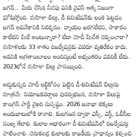
జగన్‌... మీరు చేసిన నీచపు పనికి వైఎస్‌ ఆత్మ నిజంగా
ఘోషిస్తోంది. మహిళా బిల్లు, డీ లిమిటేషన్‌కు లంకె పెట్టడం
జగన్‌ అవివేకానికి నిదర్శనం. న్యాయం జరగలేదని, సాకారం
కాలేదని మీరే అంటున్నారా? లేదా మోదీ మీచేత చెప్పించారా?
మహిళలకు 33 శాతం రిజర్వేషన్లకు ఎవరూ వ్యతిరేకం కాదు.
అవనికి అగ్రతాంబూలం అందిస్తుంటే అభ్యంతరం ఎవరికీ లేదు.
2023లోనే మహిళా బిల్లు పాసయ్యింది.
అడ్డుకున్నది మోదీ లబ్ధికోసం పెట్టిన డీ-లిమిటేషన్‌ బిల్లును
మాత్రమే. నియోజకవర్గాలు పునర్విభజన, మహిళా బిలుపై
కాంగ్రెస్‌ పార్టీ వైఖరి సుస్పష్టం. 2026 జనాభా లెక్కలు
అందుబాటులోకి రావాలి. కులగణన ద్వారా ఎస్సీ, ఎస్టీ, ఓబీసీల
సంఖ్య తేలాలి. కులాల ఆధారంగా డీ-లిమిటేషన్‌లో రిజర్వేషన్లు
పాటించాలి. వెనుకబడ్డ కులాలకు రాజకీయ ప్రాధాన్యం కల్పించి