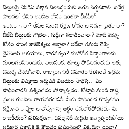
బిల్లులపై ఎన్‌డీఏ పక్షాన నిలబడ్డందుకు జగన్‌ సిగ్గుపడాలి. ఐదేళ్ల
పాలనలో చేసిన అవినీతి కోసం ఇంతలా బీజేపీతో
అంటకాగాలా? కేసుల నుంచి రక్షణ కోసం బానిసగా బ్రతకాలా?
బీజేపీ బిల్లులకు గొర్రెలా, గుడ్డిగా తలాడించాలా? మోదీ మెప్పు
కోసం సొంత కాకిలెక్కలు అల్లాలా? ఇదేనా తమరు చెప్పే
వైఎస్ఆర్‌ ఆశయాలు, వారసత్వం? మహానేత సిద్ధాంతాలను
మంటగలిపినందుకు, విలువలకు తూట్లు పొడిచినందుకు ఆత్మ
విమర్శ చేసుకోవాలి. రాజ్యాంగానికి విఘాతం కలిగించే అక్రమ
బిల్లులకు విపక్షాలు అడ్డుపడి విజయం సాధిస్తే... ఏం
సాధించారని ప్రశ్నించడం హాస్యాస్పదం. కోట్లాది మంది రాష్ట్ర
ప్రజల గుండెలు గాయపరచడమే మీరు సాధించిన గొప్పతనం.
దక్షిణాది రాష్ట్రాల భావోద్వేగాన్ని అర్థం చేసుకోకపోవడమా మీ
రాజకీయం? ప్రతిపక్షంగా, విపక్షానికి మద్దతు ఇవ్వాల్సిందిపోయి
అధికార పక్షానికి జై కొట్టడం ప్రపంచంలో ఎక్కడైనా ఉందా?