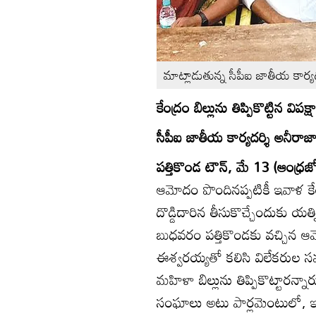
మాట్లాడుతున్న సీపీఐ జాతీయ కార్య
కేంద్రం బిల్లును తిప్పికొట్టిన విపక్ష
సీపీఐ జాతీయ కార్యదర్శి అనీరాజ
పత్తికొండ టౌన్‌, మే 13 (ఆంధ్రజ్
ఆమోదం పొందినప్పటికీ ఇవాళ కేంద
దొడ్డిదారిన తీసుకొచ్చేందుకు యత్
బుధవరం పత్తికొండకు వచ్చిన ఆమె స
ఈశ్వరయ్యతో కలిసి విలేకరుల సమా
మహిళా బిల్లును తిప్పికొట్టారన్
సంఘాలు అటు పార్లమెంటులో, ఇ