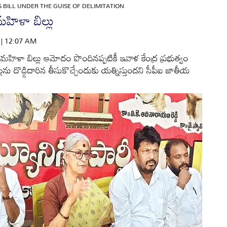
BILL UNDER THE GUISE OF DELIMITATION
హిళా బిల్లు
6 | 12:07 AM
ిళా బిల్లు ఆమోదం పొందినప్పటికీ ఇవాళ కేంద్ర ప్రభుత్వం
ును దొడ్డిదారిన తీసుకొచ్చేందుకు యత్నిస్తుందని సీపీఐ జాతీయ