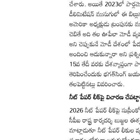
చేశారు. అయితే 2023లో పార్లమెం
డీలిమిటేషన్‌ ముసుగులో ఈ బిల్లు
అమెరికా అధ్యక్షుడు ట్రంపునకు మ
చెబితే అది తల ఊపేలా మోడీ వ్యవ
అని చెప్పుకునే మోడీ దేశంలో పే
అందించి ఆదుకున్నారా అని ప్రశ్న
15వ తేదీ వరకు దేశవ్యాప్తంగా పా
తెరిపించేందుకు భగత్‌సింగ్‌ జయంత
తలపెట్టినట్లు వివరించారు.
నీట్‌ పేపర్‌ లీక్‌పై విచారణ చేపట
2026 నీట్‌ పేపర్‌ లీక్‌పై సుప్రీంక
సీపీఐ రాష్ట్ర కార్యదర్శి బుజ్జల
మాట్లాడుతూ నీట్‌ పేపర్‌ లీకుల 