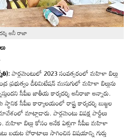
దర్శి అనీ రాజా
ాలు
ా
యోతి):
పార్లమెంటులో 2023 సంవత్సరంలో మహిళా బిల్లు
్ర ప్రభుత్వం డీలిమిటేషన్‌ ముసుగులో మహిళా బిల్లును
నిస్తుందని సీపీఐ జాతీయ కార్యదర్శి అనీరాజా అన్నారు.
్థానిక సీపీఐ కార్యాలయంలో రాష్ట్ర కార్యదర్శి బుజ్జల
వేశంలో మాట్లాడారు. పార్లమెంటు విపక్ష పార్టీలు
నారు. మహిళా బిల్లు కోసం అనేక ఏళ్లుగా సీపీఐ మహిళా
టు బయట పోరాటాలు సాగించిన విషయాన్ని గుర్తు