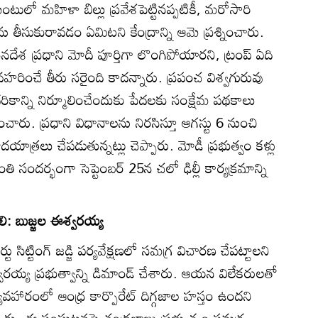
టులో మహిళా బిల్లు ప్రవేశపెట్టినప్పటికీ, మరోసారి
ను తీసుకురావడం ఏమిటని కేంద్రాన్ని ఆమె ప్రశ్నించారు.
నదేశ ప్రధాని మోదీ పూర్తిగా లొంగిపోయారని, ట్రంప్‌ ఏది
హరించే తీరు సరైంది కాదన్నారు. ప్రపంచ విశ్వగురువు
దరికాన్ని నిర్మూలించేందుకు పేదలకు సంక్షేమ పథకాలు
ించారు. ప్రధాని విధానాలను నిరసిస్తూ ఆగస్టు 6 నుంచి
దయాత్రలు చేపడుతున్నట్లు చెప్పారు. మోడీ ప్రభుత్వం కళ్లు
ి సందర్భంగా సెప్టెంబర్‌ 25న చలో ఢిల్లీ కార్యక్రమాన్ని
్టాలి: బుజ్జల ఈశ్వరయ్య
ోర్టు సిట్టింగ్‌ జడ్జి పర్యవేక్షణలో సమగ్ర విచారణ చేపట్టాలని
 ఈశ్వరయ్య ప్రభుత్వాన్ని డిమాండ్‌ చేశారు. ఆయన విలేకరులతో
వ్యవహారంలో ఆంధ్ర కార్పొరేట్‌ దిగ్గజాల హస్తం ఉందని