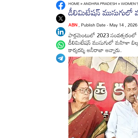
HOME
»
ANDHRA PRADESH
»
WOMEN'S 
డీలిమిటేషన్‌ ముసుగులో మ
ABN
, Publish Date - May 14 , 202
పార్లమెంటులో 2023 సంవత్సరంలో మహ
డీలిమిటేషన్‌ ముసుగులో మహిళా బిల్ల
కార్యదర్శి అనీరాజా అన్నారు.